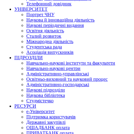
Телефонний довідник
УНІВЕРСИТЕТ
Портрет ЧНУ
Наукова й інноваційна діяльність
Наукові періодичні видання
Освітня діяльність
Сталий розвиток
Міжнародна діяльність
Студентська рада
Асоціація випускників
ПІДРОЗДІЛИ
Навчально-наукові інститути та факультети
Навчально-наукові центри
Адміністративно-управлінські
Освітньо-виховний та науковий процес
Адміністративно-господарські
Наукові підрозділи
Наукова бібліотека
Студмістечко
РЕСУРСИ
е-Університет
Підтримка користувачів
Державні закупівлі
ОЩАДБАНК оплата
ПРИВАТБАНК оплата