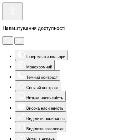
Налаштування доступності
Інвертувати кольори
Монохромний
Темний контраст
Світлий контраст
Низька насиченість
Висока насиченість
Виділити посилання
Виділити заголовки
Читач з екрана