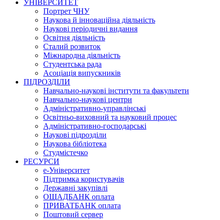
УНІВЕРСИТЕТ
Портрет ЧНУ
Наукова й інноваційна діяльність
Наукові періодичні видання
Освітня діяльність
Сталий розвиток
Міжнародна діяльність
Студентська рада
Асоціація випускників
ПІДРОЗДІЛИ
Навчально-наукові інститути та факультети
Навчально-наукові центри
Адміністративно-управлінські
Освітньо-виховний та науковий процес
Адміністративно-господарські
Наукові підрозділи
Наукова бібліотека
Студмістечко
РЕСУРСИ
е-Університет
Підтримка користувачів
Державні закупівлі
ОЩАДБАНК оплата
ПРИВАТБАНК оплата
Поштовий сервер