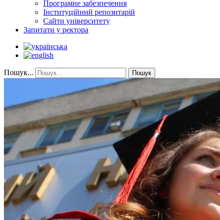
Програмне забезпечення
Інституційний репозитарій
Сайти університету
Запитати у ректора
Пошук...
Пошук