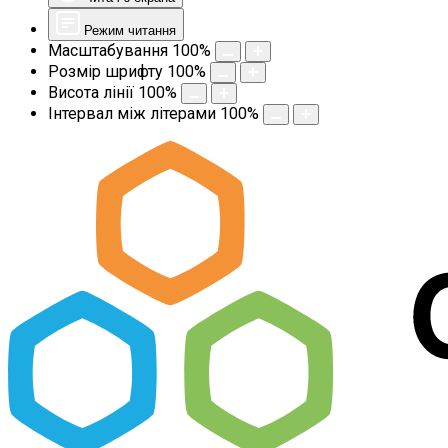
Режим читання
Масштабування
100
%
Розмір шрифту
100
%
Висота лінії
100
%
Інтервал між літерами
100
%