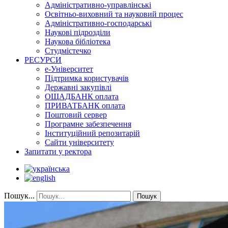
Адміністративно-управлінські
Освітньо-виховний та науковий процес
Адміністративно-господарські
Наукові підрозділи
Наукова бібліотека
Студмістечко
РЕСУРСИ
е-Університет
Підтримка користувачів
Державні закупівлі
ОЩАДБАНК оплата
ПРИВАТБАНК оплата
Поштовий сервер
Програмне забезпечення
Інституційний репозитарій
Сайти університету
Запитати у ректора
Пошук...
Пошук