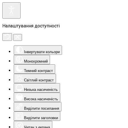
Налаштування доступності
Інвертувати кольори
Монохромний
Темний контраст
Світлий контраст
Низька насиченість
Висока насиченість
Виділити посилання
Виділити заголовки
Читач з екрана