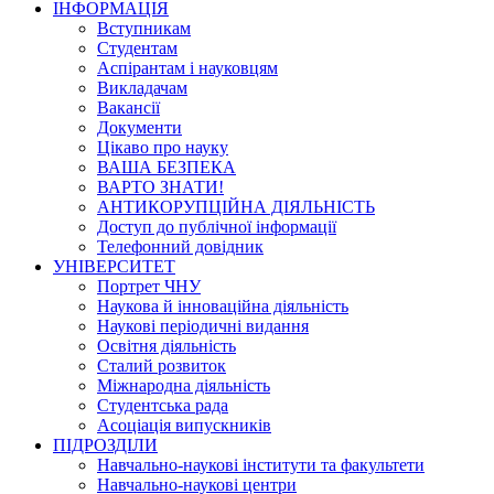
ІНФОРМАЦІЯ
Вступникам
Студентам
Аспірантам і науковцям
Викладачам
Вакансії
Документи
Цікаво про науку
ВАША БЕЗПЕКА
ВАРТО ЗНАТИ!
АНТИКОРУПЦІЙНА ДІЯЛЬНІСТЬ
Доступ до публічної інформації
Телефонний довідник
УНІВЕРСИТЕТ
Портрет ЧНУ
Наукова й інноваційна діяльність
Наукові періодичні видання
Освітня діяльність
Сталий розвиток
Міжнародна діяльність
Студентська рада
Асоціація випускників
ПІДРОЗДІЛИ
Навчально-наукові інститути та факультети
Навчально-наукові центри