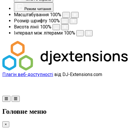
Режим читання
Масштабування
100
%
Розмір шрифту
100
%
Висота лінії
100
%
Інтервал між літерами
100
%
Плагін веб-доступності
від DJ-Extensions.com
Головне меню
×