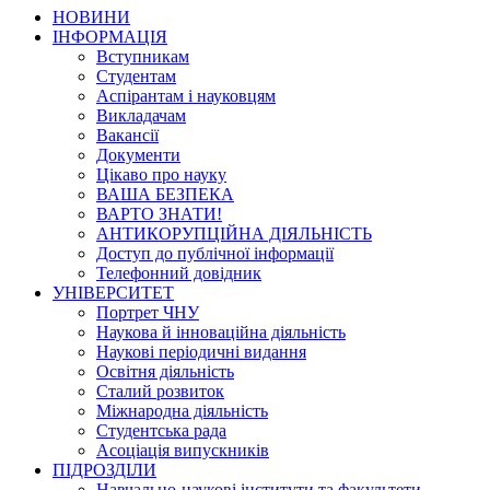
НОВИНИ
ІНФОРМАЦІЯ
Вступникам
Студентам
Аспірантам і науковцям
Викладачам
Вакансії
Документи
Цікаво про науку
ВАША БЕЗПЕКА
ВАРТО ЗНАТИ!
АНТИКОРУПЦІЙНА ДІЯЛЬНІСТЬ
Доступ до публічної інформації
Телефонний довідник
УНІВЕРСИТЕТ
Портрет ЧНУ
Наукова й інноваційна діяльність
Наукові періодичні видання
Освітня діяльність
Сталий розвиток
Міжнародна діяльність
Студентська рада
Асоціація випускників
ПІДРОЗДІЛИ
Навчально-наукові інститути та факультети