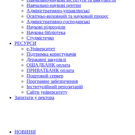
Навчально-наукові центри
Адміністративно-управлінські
Освітньо-виховний та науковий процес
Адміністративно-господарські
Наукові підрозділи
Наукова бібліотека
Студмістечко
РЕСУРСИ
е-Університет
Підтримка користувачів
Державні закупівлі
ОЩАДБАНК оплата
ПРИВАТБАНК оплата
Поштовий сервер
Програмне забезпечення
Інституційний репозитарій
Сайти університету
Запитати у ректора
НОВИНИ