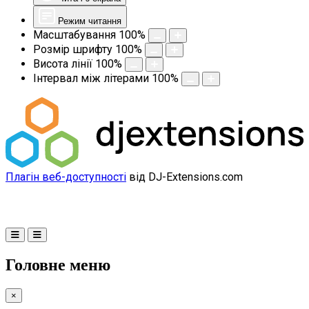
Режим читання
Масштабування
100
%
Розмір шрифту
100
%
Висота лінії
100
%
Інтервал між літерами
100
%
Плагін веб-доступності
від DJ-Extensions.com
Головне меню
×