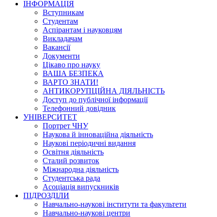
ІНФОРМАЦІЯ
Вступникам
Студентам
Аспірантам і науковцям
Викладачам
Вакансії
Документи
Цікаво про науку
ВАША БЕЗПЕКА
ВАРТО ЗНАТИ!
АНТИКОРУПЦІЙНА ДІЯЛЬНІСТЬ
Доступ до публічної інформації
Телефонний довідник
УНІВЕРСИТЕТ
Портрет ЧНУ
Наукова й інноваційна діяльність
Наукові періодичні видання
Освітня діяльність
Сталий розвиток
Міжнародна діяльність
Студентська рада
Асоціація випускників
ПІДРОЗДІЛИ
Навчально-наукові інститути та факультети
Навчально-наукові центри