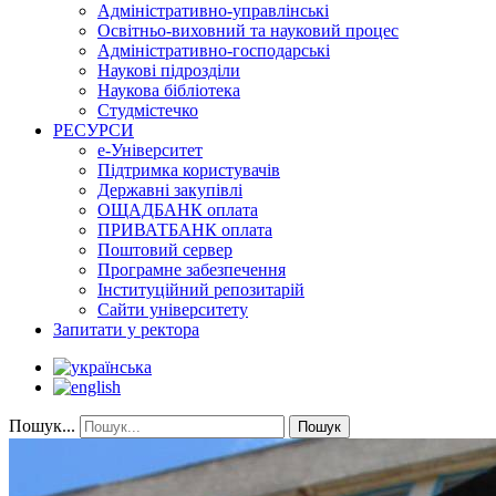
Адміністративно-управлінські
Освітньо-виховний та науковий процес
Адміністративно-господарські
Наукові підрозділи
Наукова бібліотека
Студмістечко
РЕСУРСИ
е-Університет
Підтримка користувачів
Державні закупівлі
ОЩАДБАНК оплата
ПРИВАТБАНК оплата
Поштовий сервер
Програмне забезпечення
Інституційний репозитарій
Сайти університету
Запитати у ректора
Пошук...
Пошук