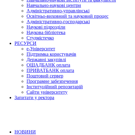
Навчально-наукові центри
Адміністративно-управлінські
Освітньо-виховний та науковий процес
Адміністративно-господарські
Наукові підрозділи
Наукова бібліотека
Студмістечко
РЕСУРСИ
е-Університет
Підтримка користувачів
Державні закупівлі
ОЩАДБАНК оплата
ПРИВАТБАНК оплата
Поштовий сервер
Програмне забезпечення
Інституційний репозитарій
Сайти університету
Запитати у ректора
НОВИНИ