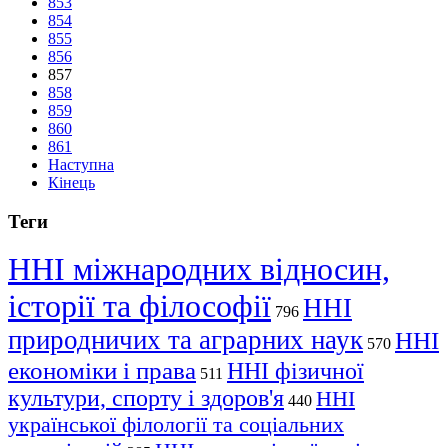
853
854
855
856
857
858
859
860
861
Наступна
Кінець
Теги
ННІ міжнародних відносин,
історії та філософії
ННІ
796
природничих та аграрних наук
ННІ
570
економіки і права
ННІ фізичної
511
культури, спорту і здоров'я
ННІ
440
української філології та соціальних