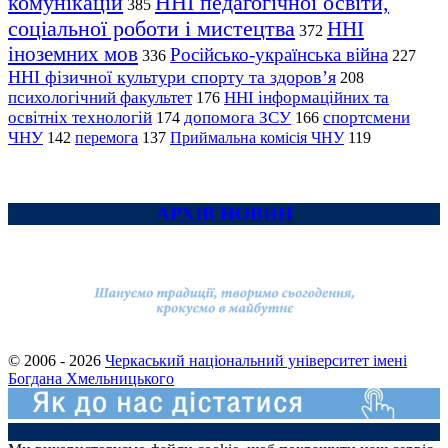
комунікацій
ННІ педагогічної освіти,
385
соціальної роботи і мистецтва
ННІ
372
іноземних мов
Російсько-українська війна
336
227
ННІ фізичної культури спорту та здоров’я
208
психологічний факультет
ННІ інформаційних та
176
освітніх технологій
допомога ЗСУ
спортсмени
174
166
ЧНУ
перемога
142
137
Приймальна комісія ЧНУ
119
АРХІВ НОВИН
© 2006 - 2026
Черкаський національний університет імені
Богдана Хмельницького