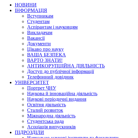
НОВИНИ
ІНФОРМАЦІЯ
Вступникам
Студентам
Аспірантам і науковцям
Викладачам
Вакансії
Документи
Цікаво про науку
ВАША БЕЗПЕКА
ВАРТО ЗНАТИ!
АНТИКОРУПЦІЙНА ДІЯЛЬНІСТЬ
Доступ до публічної інформації
Телефонний довідник
УНІВЕРСИТЕТ
Портрет ЧНУ
Наукова й інноваційна діяльність
Наукові періодичні видання
Освітня діяльність
Сталий розвиток
Міжнародна діяльність
Студентська рада
Асоціація випускників
ПІДРОЗДІЛИ
Навчально-наукові інститути та факультети