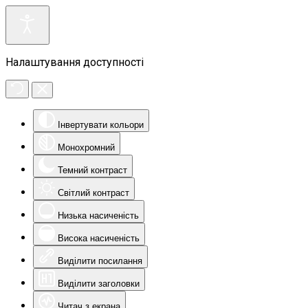
Налаштування доступності
Інвертувати кольори
Монохромний
Темний контраст
Світлий контраст
Низька насиченість
Висока насиченість
Виділити посилання
Виділити заголовки
Читач з екрана