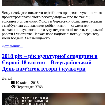
Чому необхідно вимагати офіційного працевлаштування та як
проконтролювати свого роботодавця — про це фахівці
головного управління Фонду в Черкаській областіпоговорили
з майбутніми соціальними робітниками — студентами
навчально-наукового інституту педагогічної освіти, соціальної
роботи і мистецтва Черкаського національного університету
імені Богдана Хмельницького.
Детальніше...
2018 рік – рік культурної спадщини в
Європі 18 квітня – Всеукраїнський
День пам’яток історії і культури
Деталі
10 квітня 2018
Перегляди: 3768