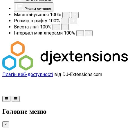
Режим читання
Масштабування
100
%
Розмір шрифту
100
%
Висота лінії
100
%
Інтервал між літерами
100
%
Плагін веб-доступності
від DJ-Extensions.com
Головне меню
×