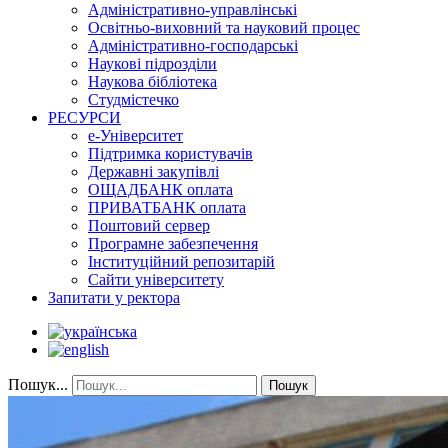
Адміністративно-управлінські
Освітньо-виховний та науковий процес
Адміністративно-господарські
Наукові підрозділи
Наукова бібліотека
Студмістечко
РЕСУРСИ
е-Університет
Підтримка користувачів
Державні закупівлі
ОЩАДБАНК оплата
ПРИВАТБАНК оплата
Поштовий сервер
Програмне забезпечення
Інституційний репозитарій
Сайти університету
Запитати у ректора
Пошук...
Пошук