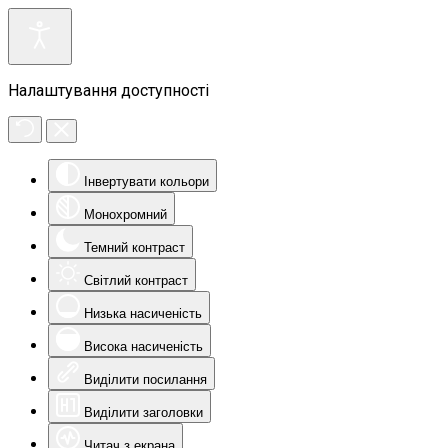
Налаштування доступності
Інвертувати кольори
Монохромний
Темний контраст
Світлий контраст
Низька насиченість
Висока насиченість
Виділити посилання
Виділити заголовки
Читач з екрана