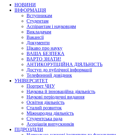
НОВИНИ
ІНФОРМАЦІЯ
Вступникам
Студентам
Аспірантам і науковцям
Викладачам
Вакансії
Документи
Цікаво про науку
ВАША БЕЗПЕКА
ВАРТО ЗНАТИ!
АНТИКОРУПЦІЙНА ДІЯЛЬНІСТЬ
Доступ до публічної інформації
Телефонний довідник
УНІВЕРСИТЕТ
Портрет ЧНУ
Наукова й інноваційна діяльність
Наукові періодичні видання
Освітня діяльність
Сталий розвиток
Міжнародна діяльність
Студентська рада
Асоціація випускників
ПІДРОЗДІЛИ
Навчально-наукові інститути та факультети