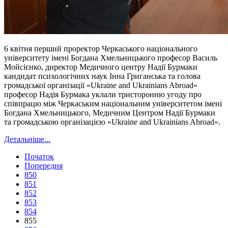
6 квітня перший проректор Черкаського національного
університету імені Богдана Хмельницького професор Василь
Мойсієнко, директор Медичного центру Надії Бурмаки
кандидат психологічних наук Інна Григанська та голова
громадської організації «Ukraine and Ukrainians Abroad»
професор Надія Бурмака уклали тристоронню угоду про
співпрацю між Черкаським національним університетом імені
Богдана Хмельницького, Медичним Центром Надії Бурмаки
та громадською організацією «Ukraine and Ukrainіans Abroad».
Детальніше...
Початок
Попередня
850
851
852
853
854
855