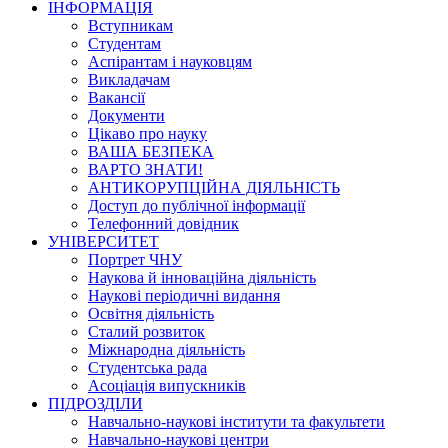
ІНФОРМАЦІЯ
Вступникам
Студентам
Аспірантам і науковцям
Викладачам
Вакансії
Документи
Цікаво про науку
ВАША БЕЗПЕКА
ВАРТО ЗНАТИ!
АНТИКОРУПЦІЙНА ДІЯЛЬНІСТЬ
Доступ до публічної інформації
Телефонний довідник
УНІВЕРСИТЕТ
Портрет ЧНУ
Наукова й інноваційна діяльність
Наукові періодичні видання
Освітня діяльність
Сталий розвиток
Міжнародна діяльність
Студентська рада
Асоціація випускників
ПІДРОЗДІЛИ
Навчально-наукові інститути та факультети
Навчально-наукові центри