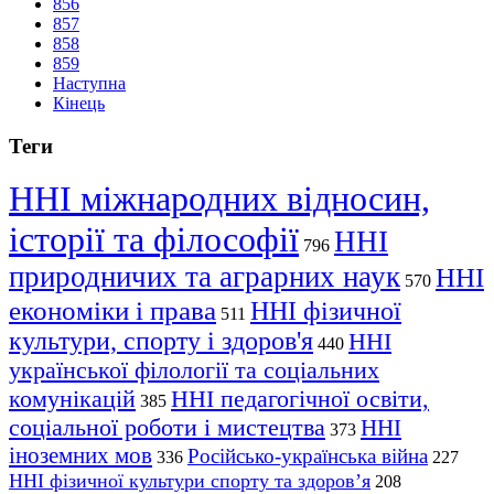
856
857
858
859
Наступна
Кінець
Теги
ННІ міжнародних відносин,
історії та філософії
ННІ
796
природничих та аграрних наук
ННІ
570
економіки і права
ННІ фізичної
511
культури, спорту і здоров'я
ННІ
440
української філології та соціальних
комунікацій
ННІ педагогічної освіти,
385
соціальної роботи і мистецтва
ННІ
373
іноземних мов
Російсько-українська війна
336
227
ННІ фізичної культури спорту та здоров’я
208