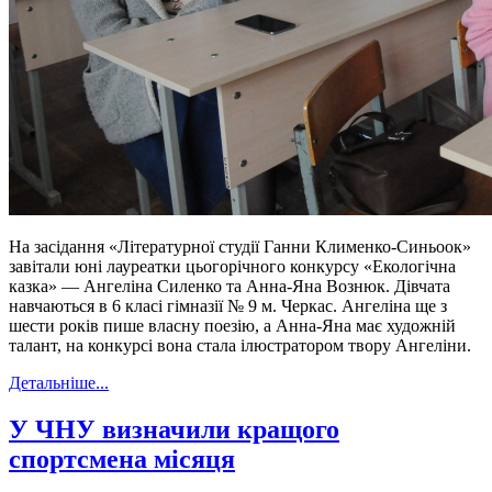
На засідання «Літературної студії Ганни Клименко-Синьоок»
завітали юні лауреатки цьогорічного конкурсу «Екологічна
казка» — Ангеліна Силенко та Анна-Яна Вознюк. Дівчата
навчаються в 6 класі гімназії № 9 м. Черкас. Ангеліна ще з
шести років пише власну поезію, а Анна-Яна має художній
талант, на конкурсі вона стала ілюстратором твору Ангеліни.
Детальніше...
У ЧНУ визначили кращого
спортсмена місяця