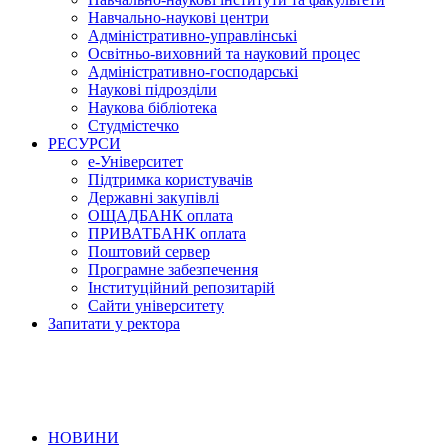
Навчально-наукові центри
Адміністративно-управлінські
Освітньо-виховний та науковий процес
Адміністративно-господарські
Наукові підрозділи
Наукова бібліотека
Студмістечко
РЕСУРСИ
е-Університет
Підтримка користувачів
Державні закупівлі
ОЩАДБАНК оплата
ПРИВАТБАНК оплата
Поштовий сервер
Програмне забезпечення
Інституційний репозитарій
Сайти університету
Запитати у ректора
НОВИНИ