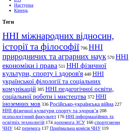
Наступна
Кінець
Теги
ННІ міжнародних відносин,
історії та філософії
ННІ
796
природничих та аграрних наук
ННІ
570
економіки і права
ННІ фізичної
511
культури, спорту і здоров'я
ННІ
440
української філології та соціальних
комунікацій
ННІ педагогічної освіти,
385
соціальної роботи і мистецтва
ННІ
372
іноземних мов
Російсько-українська війна
336
227
ННІ фізичної культури спорту та здоров’я
208
психологічний факультет
ННІ інформаційних та
176
освітніх технологій
допомога ЗСУ
спортсмени
174
166
ЧНУ
перемога
142
137
Приймальна комісія ЧНУ
119