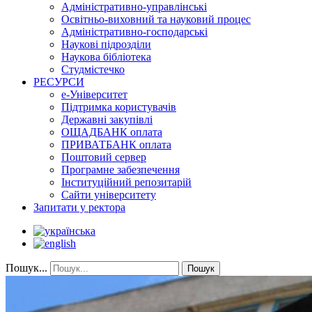
Адміністративно-управлінські
Освітньо-виховний та науковий процес
Адміністративно-господарські
Наукові підрозділи
Наукова бібліотека
Студмістечко
РЕСУРСИ
е-Університет
Підтримка користувачів
Державні закупівлі
ОЩАДБАНК оплата
ПРИВАТБАНК оплата
Поштовий сервер
Програмне забезпечення
Інституційний репозитарій
Сайти університету
Запитати у ректора
Пошук...
Пошук