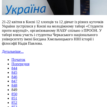
21-22 квітня в Києві 12 хлопців та 12 дівчат із різних куточків
України зустрілися у Києві на молодіжному таборі «Студенти
проти корупції», організованому НАБУ спільно з ПРООН. У
таборі взяла участь і студентка Черкаського національного
університету імені Богдана Хмельницького ННІ історії і
філософії Надія Павлова.
Детальніше...
Початок
Попередня
844
845
846
847
848
849
850
851
852
853