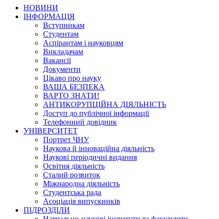
НОВИНИ
ІНФОРМАЦІЯ
Вступникам
Студентам
Аспірантам і науковцям
Викладачам
Вакансії
Документи
Цікаво про науку
ВАША БЕЗПЕКА
ВАРТО ЗНАТИ!
АНТИКОРУПЦІЙНА ДІЯЛЬНІСТЬ
Доступ до публічної інформації
Телефонний довідник
УНІВЕРСИТЕТ
Портрет ЧНУ
Наукова й інноваційна діяльність
Наукові періодичні видання
Освітня діяльність
Сталий розвиток
Міжнародна діяльність
Студентська рада
Асоціація випускників
ПІДРОЗДІЛИ
Навчально-наукові інститути та факультети