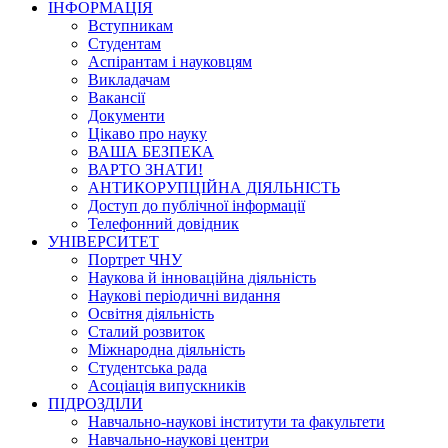
ІНФОРМАЦІЯ
Вступникам
Студентам
Аспірантам і науковцям
Викладачам
Вакансії
Документи
Цікаво про науку
ВАША БЕЗПЕКА
ВАРТО ЗНАТИ!
АНТИКОРУПЦІЙНА ДІЯЛЬНІСТЬ
Доступ до публічної інформації
Телефонний довідник
УНІВЕРСИТЕТ
Портрет ЧНУ
Наукова й інноваційна діяльність
Наукові періодичні видання
Освітня діяльність
Сталий розвиток
Міжнародна діяльність
Студентська рада
Асоціація випускників
ПІДРОЗДІЛИ
Навчально-наукові інститути та факультети
Навчально-наукові центри