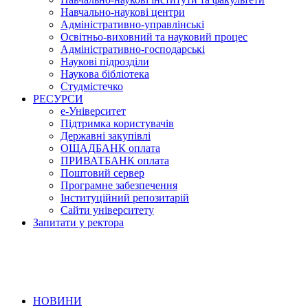
Навчально-наукові центри
Адміністративно-управлінські
Освітньо-виховний та науковий процес
Адміністративно-господарські
Наукові підрозділи
Наукова бібліотека
Студмістечко
РЕСУРСИ
е-Університет
Підтримка користувачів
Державні закупівлі
ОЩАДБАНК оплата
ПРИВАТБАНК оплата
Поштовий сервер
Програмне забезпечення
Інституційний репозитарій
Сайти університету
Запитати у ректора
НОВИНИ