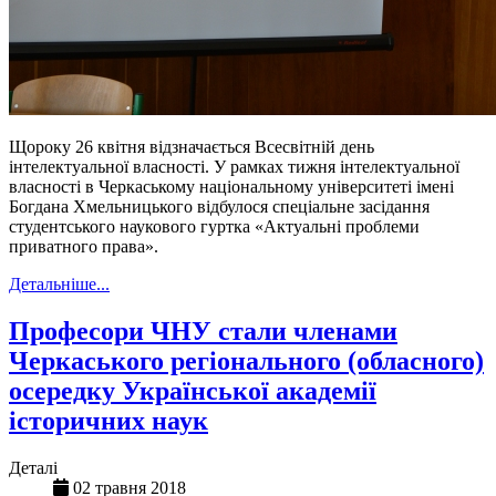
Щороку 26 квітня відзначається Всесвітній день
інтелектуальної власності. У рамках тижня інтелектуальної
власності в Черкаському національному університеті імені
Богдана Хмельницького відбулося спеціальне засідання
студентського наукового гуртка «Актуальні проблеми
приватного права».
Детальніше...
Професори ЧНУ стали членами
Черкаського регіонального (обласного)
осередку Української академії
історичних наук
Деталі
02 травня 2018