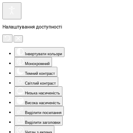
Налаштування доступності
Інвертувати кольори
Монохромний
Темний контраст
Світлий контраст
Низька насиченість
Висока насиченість
Виділити посилання
Виділити заголовки
Читач з екрана