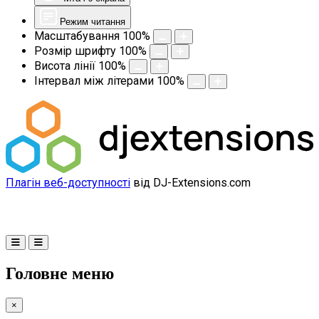
Режим читання
Масштабування
100
%
Розмір шрифту
100
%
Висота лінії
100
%
Інтервал між літерами
100
%
Плагін веб-доступності
від DJ-Extensions.com
Головне меню
×