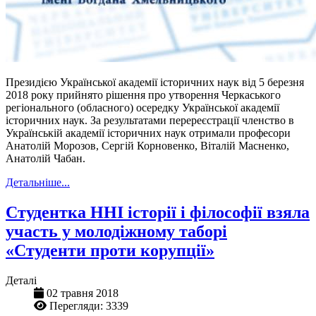
Президією Української академії історичних наук від 5 березня
2018 року прийнято рішення про утворення Черкаського
регіонального (обласного) осередку Української академії
історичних наук. За результатами перереєстрації членство в
Українській академії історичних наук отримали професори
Анатолій Морозов, Сергій Корновенко, Віталій Масненко,
Анатолій Чабан.
Детальніше...
Студентка ННІ історії і філософії взяла
участь у молодіжному таборі
«Студенти проти корупції»
Деталі
02 травня 2018
Перегляди: 3339