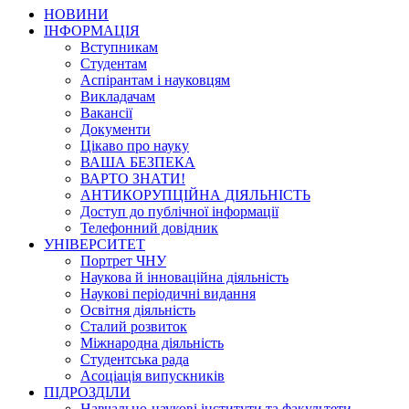
НОВИНИ
ІНФОРМАЦІЯ
Вступникам
Студентам
Аспірантам і науковцям
Викладачам
Вакансії
Документи
Цікаво про науку
ВАША БЕЗПЕКА
ВАРТО ЗНАТИ!
АНТИКОРУПЦІЙНА ДІЯЛЬНІСТЬ
Доступ до публічної інформації
Телефонний довідник
УНІВЕРСИТЕТ
Портрет ЧНУ
Наукова й інноваційна діяльність
Наукові періодичні видання
Освітня діяльність
Сталий розвиток
Міжнародна діяльність
Студентська рада
Асоціація випускників
ПІДРОЗДІЛИ
Навчально-наукові інститути та факультети