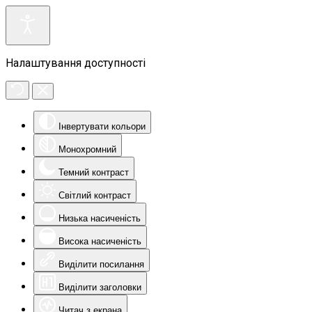
Налаштування доступності
Інвертувати кольори
Монохромний
Темний контраст
Світлий контраст
Низька насиченість
Висока насиченість
Виділити посилання
Виділити заголовки
Читач з екрана