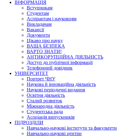
ІНФОРМАЦІЯ
Вступникам
Студентам
Аспірантам і науковцям
Викладачам
Вакансії
Документи
Цікаво про науку
ВАША БЕЗПЕКА
ВАРТО ЗНАТИ!
АНТИКОРУПЦІЙНА ДІЯЛЬНІСТЬ
Доступ до публічної інформації
Телефонний довідник
УНІВЕРСИТЕТ
Портрет ЧНУ
Наукова й інноваційна діяльність
Наукові періодичні видання
Освітня діяльність
Сталий розвиток
Міжнародна діяльність
Студентська рада
Асоціація випускників
ПІДРОЗДІЛИ
Навчально-наукові інститути та факультети
Навчально-наукові центри