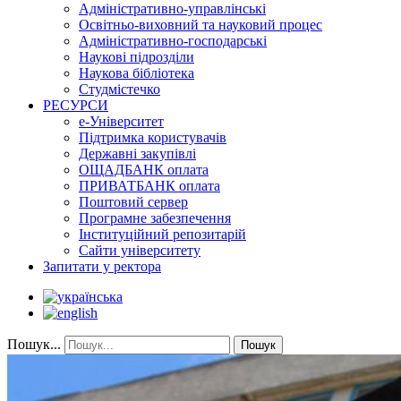
Адміністративно-управлінські
Освітньо-виховний та науковий процес
Адміністративно-господарські
Наукові підрозділи
Наукова бібліотека
Студмістечко
РЕСУРСИ
е-Університет
Підтримка користувачів
Державні закупівлі
ОЩАДБАНК оплата
ПРИВАТБАНК оплата
Поштовий сервер
Програмне забезпечення
Інституційний репозитарій
Сайти університету
Запитати у ректора
Пошук...
Пошук