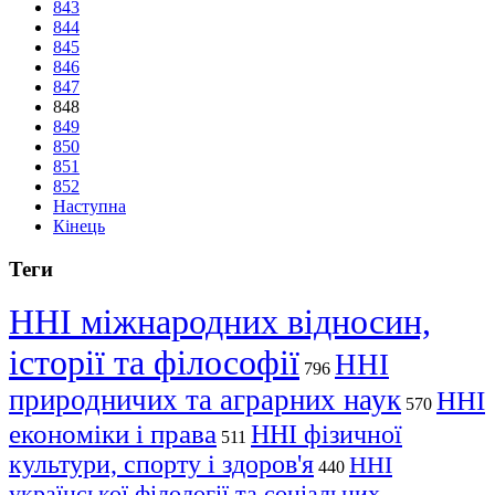
843
844
845
846
847
848
849
850
851
852
Наступна
Кінець
Теги
ННІ міжнародних відносин,
історії та філософії
ННІ
796
природничих та аграрних наук
ННІ
570
економіки і права
ННІ фізичної
511
культури, спорту і здоров'я
ННІ
440
української філології та соціальних