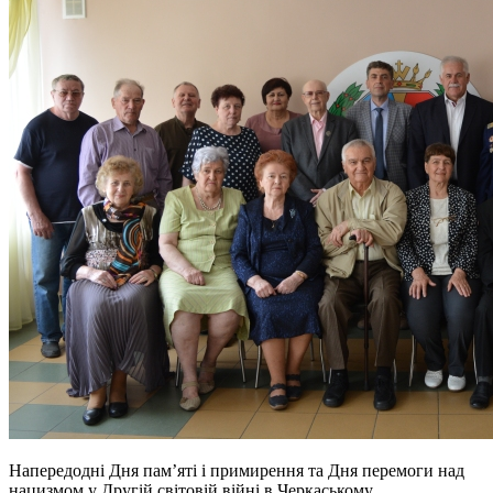
Напередодні Дня пам’яті і примирення та Дня перемоги над
нацизмом у Другій світовій війні в Черкаському