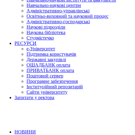
Навчально-наукові центри
Адміністративно-управлінські
Освітньо-виховний та науковий процес
Адміністративно-господарські
Наукові підрозділи
Наукова бібліотека
Студмістечко
РЕСУРСИ
е-Університет
Підтримка користувачів
Державні закупівлі
ОЩАДБАНК оплата
ПРИВАТБАНК оплата
Поштовий сервер
Програмне забезпечення
Інституційний репозитарій
Сайти університету
Запитати у ректора
НОВИНИ