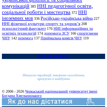
комунікацій
ННІ педагогічної освіти,
385
соціальної роботи і мистецтва
ННІ
372
іноземних мов
Російсько-українська війна
336
227
ННІ фізичної культури спорту та здоров’я
208
психологічний факультет
ННІ інформаційних та
176
освітніх технологій
допомога ЗСУ
спортсмени
174
166
ЧНУ
перемога
142
137
Приймальна комісія ЧНУ
119
АРХІВ НОВИН
© 2006 - 2026
Черкаський національний університет імені
Богдана Хмельницького