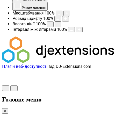
Режим читання
Масштабування
100
%
Розмір шрифту
100
%
Висота лінії
100
%
Інтервал між літерами
100
%
Плагін веб-доступності
від DJ-Extensions.com
Головне меню
×