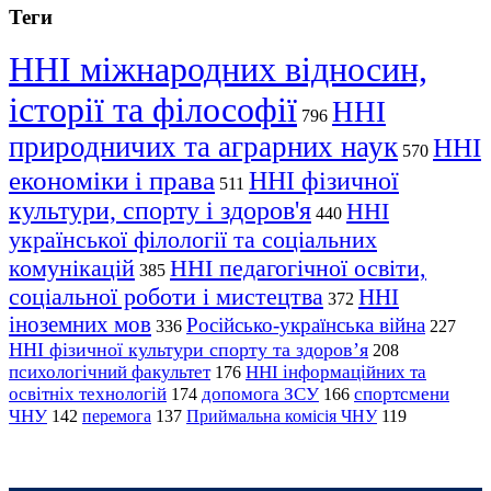
Теги
ННІ міжнародних відносин,
історії та філософії
ННІ
796
природничих та аграрних наук
ННІ
570
економіки і права
ННІ фізичної
511
культури, спорту і здоров'я
ННІ
440
української філології та соціальних
комунікацій
ННІ педагогічної освіти,
385
соціальної роботи і мистецтва
ННІ
372
іноземних мов
Російсько-українська війна
336
227
ННІ фізичної культури спорту та здоров’я
208
психологічний факультет
ННІ інформаційних та
176
освітніх технологій
допомога ЗСУ
спортсмени
174
166
ЧНУ
перемога
142
137
Приймальна комісія ЧНУ
119