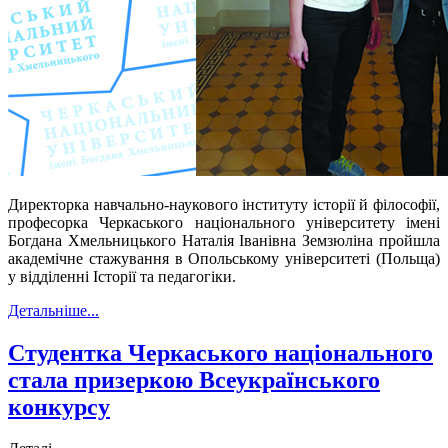
Директор
ка навчально-наукового інституту
історії
й
філософії,
п
рофесо
рка Черкаського національного університету імені
Богдана Хмельницького
Натал
ія Іванівна
Земзюліна
пройшла
академічн
е
стажування в Опольському університеті (Польща)
у
відділенн
і
Історії та педагогіки
.
Детальніше...
Студентка Черкаського національного
стала призеркою Всеукраїнського
конкурсу