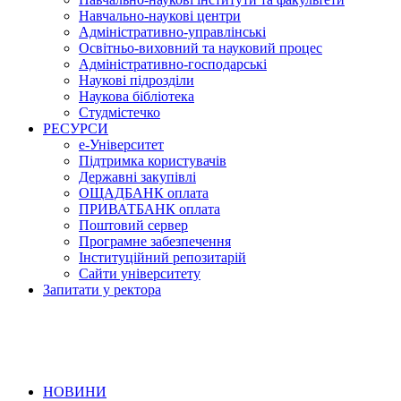
Навчально-наукові центри
Адміністративно-управлінські
Освітньо-виховний та науковий процес
Адміністративно-господарські
Наукові підрозділи
Наукова бібліотека
Студмістечко
РЕСУРСИ
е-Університет
Підтримка користувачів
Державні закупівлі
ОЩАДБАНК оплата
ПРИВАТБАНК оплата
Поштовий сервер
Програмне забезпечення
Інституційний репозитарій
Сайти університету
Запитати у ректора
НОВИНИ