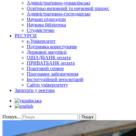
Адміністративно-управлінські
Освітньо-виховний та науковий процес
Адміністративно-господарські
Наукові підрозділи
Наукова бібліотека
Студмістечко
РЕСУРСИ
е-Університет
Підтримка користувачів
Державні закупівлі
ОЩАДБАНК оплата
ПРИВАТБАНК оплата
Поштовий сервер
Програмне забезпечення
Інституційний репозитарій
Сайти університету
Запитати у ректора
Пошук...
Пошук