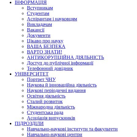
ІНФОРМАЦІЯ
Вступникам
Студентам
Аспірантам і науковцям
Викладачам
Вакансії
Документи
Цікаво про науку
ВАША БЕЗПЕКА
ВАРТО ЗНАТИ!
АНТИКОРУПЦІЙНА ДІЯЛЬНІСТЬ
Доступ до публічної інформації
Телефонний довідник
УНІВЕРСИТЕТ
Портрет ЧНУ
Наукова й інноваційна діяльність
Наукові періодичні видання
Освітня діяльність
Сталий розвиток
Міжнародна діяльність
Студентська рада
Асоціація випускників
ПІДРОЗДІЛИ
Навчально-наукові інститути та факультети
Навчально-наукові центри