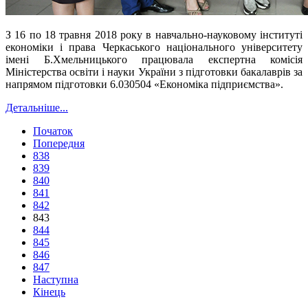
З 16 по 18 травня 2018 року в навчально-науковому інституті
економіки і права Черкаського національного університету
імені Б.Хмельницького працювала експертна комісія
Міністерства освіти і науки України з підготовки бакалаврів за
напрямом підготовки 6.030504 «Економіка підприємства».
Детальніше...
Початок
Попередня
838
839
840
841
842
843
844
845
846
847
Наступна
Кінець