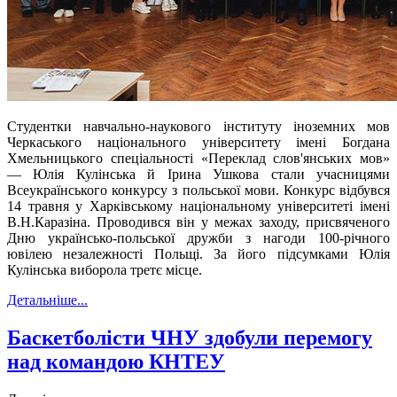
Студентки
навчально-наукового інституту іноземних мов
Черкаського національного університету імені Богдана
Хмельницького спеціальності «Переклад слов'янських мов»
— Юлія Кулінська й Ірина Ушкова стали учасницями
Всеукраїнського конкурсу з польської мов
и. Конкурс
відбувся
14 травня у Харківському національному університеті імені
В.Н.Каразіна. Проводився він у межах заходу, присвяченого
Дню українсько-польської дружби з нагоди 100-річного
ювілею незалежності Польщі.
За його підсумками
Юлія
Кулінська вибор
о
ла третє місце.
Детальніше...
Баскетболісти ЧНУ здобули перемогу
над командою КНТЕУ