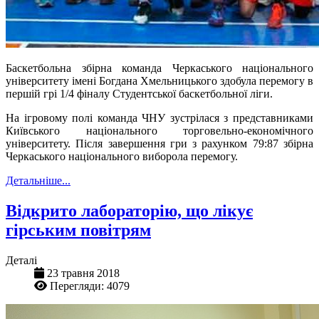
Баскетбольна збірна команда Черкаського національного
університету імені Богдана Хмельницького здобула перемогу в
першій грі 1/4 фіналу Студентської баскетбольної ліги.
На ігровому полі команда ЧНУ зустрілася з представниками
Київськ
ого
національн
ого
торговельно-економічн
ого
університе
ту. Після завершення
гр
и
з рахунком 79:87 збірна
Черкаського національного виборола перемогу.
Детальніше...
Відкрито лабораторію, що лікує
гірським повітрям
Деталі
23 травня 2018
Перегляди: 4079