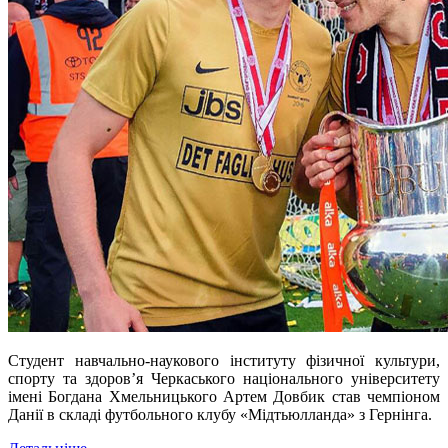
Студент навчально-наукового інституту фізичної культури,
с
п
орту та здоров’я Черкаського національного університету
імені Богдана Хмельницького
Артем Довбик
став чемпіоном
Данії в складі футбольного клубу «Мідтьюлланда» з Гернінга.