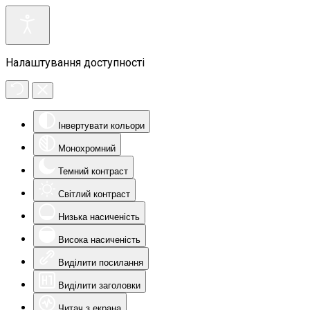
Налаштування доступності
Інвертувати кольори
Монохромний
Темний контраст
Світлий контраст
Низька насиченість
Висока насиченість
Виділити посилання
Виділити заголовки
Читач з екрана