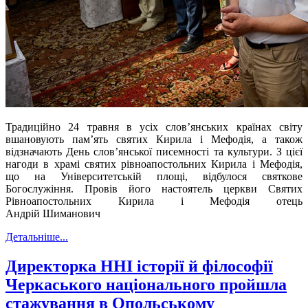
Традиційно 24 травня в усіх слов’янських країнах світу
вшановують пам’ять святих Кирила і Мефодія, а також
відзначають День слов’янської писемності та культури. З цієї
нагоди в храмі святих рівноапостольних Кирила і Мефодія,
що на Університетській площі, відбулося святкове
Богослужіння. Провів його настоятель церкви Святих
Рівноапостольних Кирила і Мефодія отець
Андрій Шиманович
Детальніше...
Директорка ННІ історії й філософії
Черкаського національного пройшла
стажування в Опольському