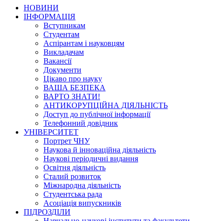
НОВИНИ
ІНФОРМАЦІЯ
Вступникам
Студентам
Аспірантам і науковцям
Викладачам
Вакансії
Документи
Цікаво про науку
ВАША БЕЗПЕКА
ВАРТО ЗНАТИ!
АНТИКОРУПЦІЙНА ДІЯЛЬНІСТЬ
Доступ до публічної інформації
Телефонний довідник
УНІВЕРСИТЕТ
Портрет ЧНУ
Наукова й інноваційна діяльність
Наукові періодичні видання
Освітня діяльність
Сталий розвиток
Міжнародна діяльність
Студентська рада
Асоціація випускників
ПІДРОЗДІЛИ
Навчально-наукові інститути та факультети