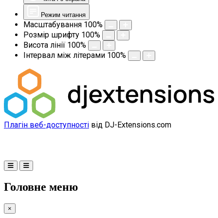
Режим читання
Масштабування
100
%
Розмір шрифту
100
%
Висота лінії
100
%
Інтервал між літерами
100
%
Плагін веб-доступності
від DJ-Extensions.com
Головне меню
×