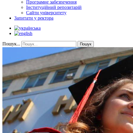
Програмне забезпечення
Інституційний репозитарій
Сайти університету
Запитати у ректора
Пошук...
Пошук