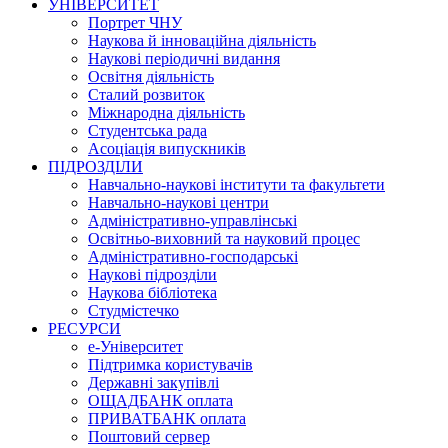
УНІВЕРСИТЕТ
Портрет ЧНУ
Наукова й інноваційна діяльність
Наукові періодичні видання
Освітня діяльність
Сталий розвиток
Міжнародна діяльність
Студентська рада
Асоціація випускників
ПІДРОЗДІЛИ
Навчально-наукові інститути та факультети
Навчально-наукові центри
Адміністративно-управлінські
Освітньо-виховний та науковий процес
Адміністративно-господарські
Наукові підрозділи
Наукова бібліотека
Студмістечко
РЕСУРСИ
е-Університет
Підтримка користувачів
Державні закупівлі
ОЩАДБАНК оплата
ПРИВАТБАНК оплата
Поштовий сервер