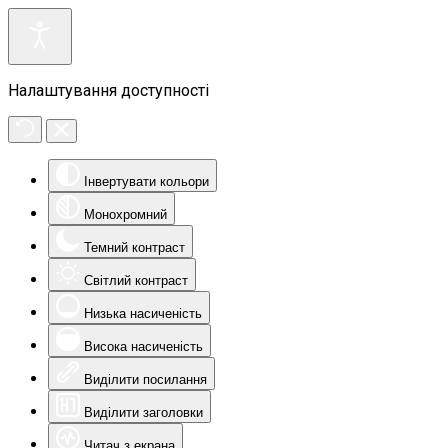
Налаштування доступності
Інвертувати кольори
Монохромний
Темний контраст
Світлий контраст
Низька насиченість
Висока насиченість
Виділити посилання
Виділити заголовки
Читач з екрана