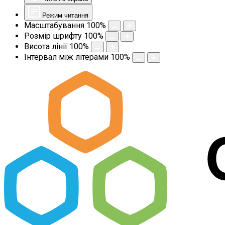
Режим читання
Масштабування
100
%
Розмір шрифту
100
%
Висота лінії
100
%
Інтервал між літерами
100
%