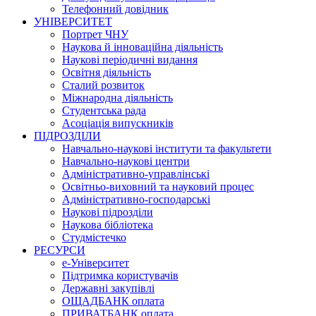
Телефонний довідник
УНІВЕРСИТЕТ
Портрет ЧНУ
Наукова й інноваційна діяльність
Наукові періодичні видання
Освітня діяльність
Сталий розвиток
Міжнародна діяльність
Студентська рада
Асоціація випускників
ПІДРОЗДІЛИ
Навчально-наукові інститути та факультети
Навчально-наукові центри
Адміністративно-управлінські
Освітньо-виховний та науковий процес
Адміністративно-господарські
Наукові підрозділи
Наукова бібліотека
Студмістечко
РЕСУРСИ
е-Університет
Підтримка користувачів
Державні закупівлі
ОЩАДБАНК оплата
ПРИВАТБАНК оплата