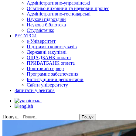
Адміністративно-управлінські
Освітньо-виховний та науковий процес
Адміністративно-господарські
Наукові підрозділи
Наукова бібліотека
Студмістечко
РЕСУРСИ
е-Університет
Підтримка користувачів
Державні закупівлі
ОЩАДБАНК оплата
ПРИВАТБАНК оплата
Поштовий сервер
Програмне забезпечення
Інституційний репозитарій
Сайти університету
Запитати у ректора
Пошук...
Пошук