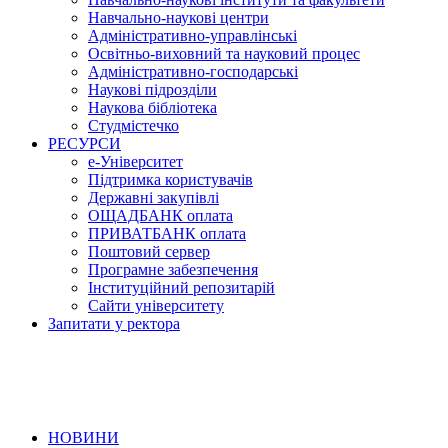
Навчально-наукові центри
Адміністративно-управлінські
Освітньо-виховний та науковий процес
Адміністративно-господарські
Наукові підрозділи
Наукова бібліотека
Студмістечко
РЕСУРСИ
е-Університет
Підтримка користувачів
Державні закупівлі
ОЩАДБАНК оплата
ПРИВАТБАНК оплата
Поштовий сервер
Програмне забезпечення
Інституційний репозитарій
Сайти університету
Запитати у ректора
НОВИНИ