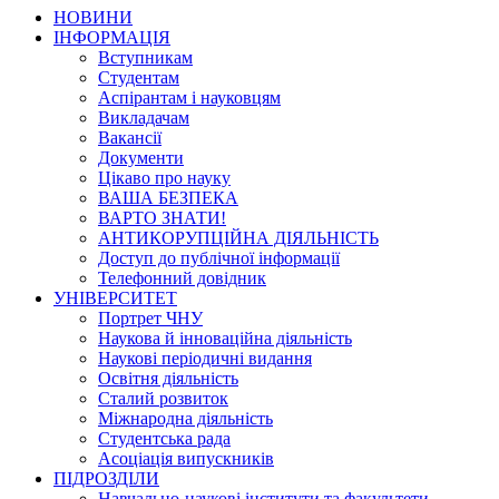
НОВИНИ
ІНФОРМАЦІЯ
Вступникам
Студентам
Аспірантам і науковцям
Викладачам
Вакансії
Документи
Цікаво про науку
ВАША БЕЗПЕКА
ВАРТО ЗНАТИ!
АНТИКОРУПЦІЙНА ДІЯЛЬНІСТЬ
Доступ до публічної інформації
Телефонний довідник
УНІВЕРСИТЕТ
Портрет ЧНУ
Наукова й інноваційна діяльність
Наукові періодичні видання
Освітня діяльність
Сталий розвиток
Міжнародна діяльність
Студентська рада
Асоціація випускників
ПІДРОЗДІЛИ
Навчально-наукові інститути та факультети