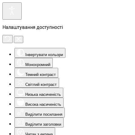
Налаштування доступності
Інвертувати кольори
Монохромний
Темний контраст
Світлий контраст
Низька насиченість
Висока насиченість
Виділити посилання
Виділити заголовки
Читач з екрана