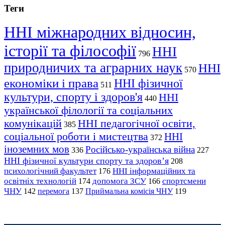
Теги
ННІ міжнародних відносин,
історії та філософії
ННІ
796
природничих та аграрних наук
ННІ
570
економіки і права
ННІ фізичної
511
культури, спорту і здоров'я
ННІ
440
української філології та соціальних
комунікацій
ННІ педагогічної освіти,
385
соціальної роботи і мистецтва
ННІ
372
іноземних мов
Російсько-українська війна
336
227
ННІ фізичної культури спорту та здоров’я
208
психологічний факультет
ННІ інформаційних та
176
освітніх технологій
допомога ЗСУ
спортсмени
174
166
ЧНУ
перемога
142
137
Приймальна комісія ЧНУ
119