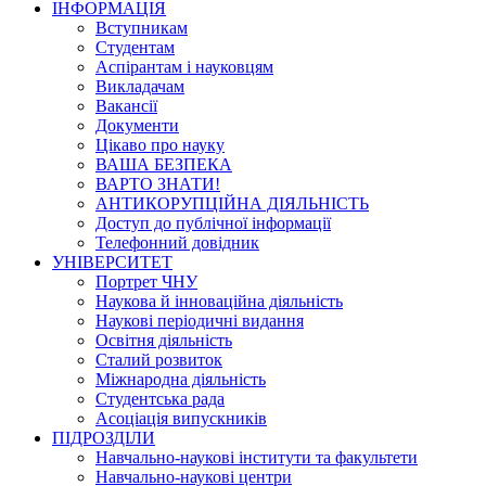
ІНФОРМАЦІЯ
Вступникам
Студентам
Аспірантам і науковцям
Викладачам
Вакансії
Документи
Цікаво про науку
ВАША БЕЗПЕКА
ВАРТО ЗНАТИ!
АНТИКОРУПЦІЙНА ДІЯЛЬНІСТЬ
Доступ до публічної інформації
Телефонний довідник
УНІВЕРСИТЕТ
Портрет ЧНУ
Наукова й інноваційна діяльність
Наукові періодичні видання
Освітня діяльність
Сталий розвиток
Міжнародна діяльність
Студентська рада
Асоціація випускників
ПІДРОЗДІЛИ
Навчально-наукові інститути та факультети
Навчально-наукові центри