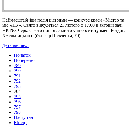
Наймасштабніша подія цієї зими — конкурс краси «Містер та
міс ЧНУ». Свято відбудеться 21 лютого о 17.00 в актовій залі
НК №3 Черкаського національного університету імені Богдана
Хмельницького (бульвар Шевченка, 79).
Детальніше...
Початок
Попередня
789
790
791
792
793
794
795
796
797
798
Наступна
Кінець