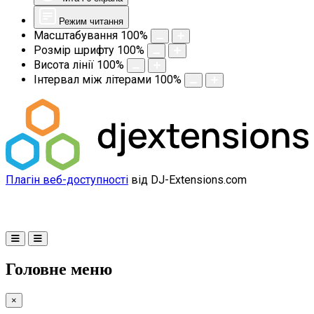
Режим читання
Масштабування
100
%
Розмір шрифту
100
%
Висота лінії
100
%
Інтервал між літерами
100
%
Плагін веб-доступності
від DJ-Extensions.com
Головне меню
×