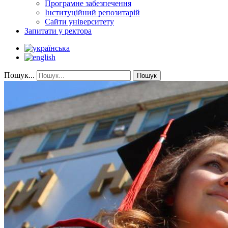
Програмне забезпечення
Інституційний репозитарій
Сайти університету
Запитати у ректора
Пошук...
Пошук