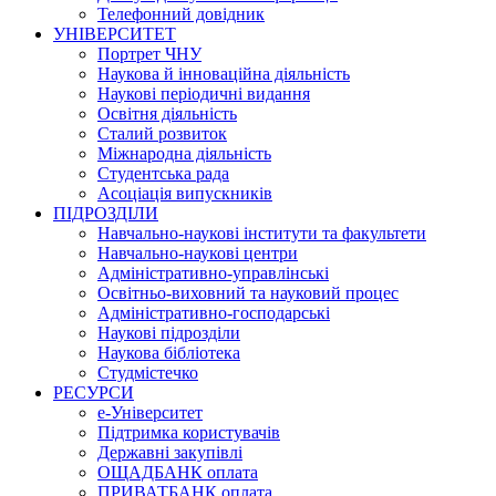
Телефонний довідник
УНІВЕРСИТЕТ
Портрет ЧНУ
Наукова й інноваційна діяльність
Наукові періодичні видання
Освітня діяльність
Сталий розвиток
Міжнародна діяльність
Студентська рада
Асоціація випускників
ПІДРОЗДІЛИ
Навчально-наукові інститути та факультети
Навчально-наукові центри
Адміністративно-управлінські
Освітньо-виховний та науковий процес
Адміністративно-господарські
Наукові підрозділи
Наукова бібліотека
Студмістечко
РЕСУРСИ
е-Університет
Підтримка користувачів
Державні закупівлі
ОЩАДБАНК оплата
ПРИВАТБАНК оплата