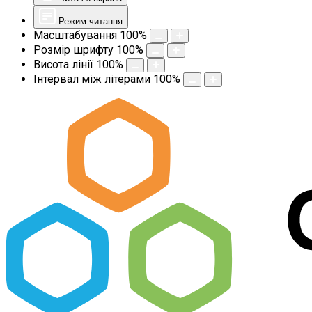
Режим читання
Масштабування
100
%
Розмір шрифту
100
%
Висота лінії
100
%
Інтервал між літерами
100
%