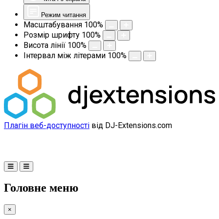
Режим читання
Масштабування
100
%
Розмір шрифту
100
%
Висота лінії
100
%
Інтервал між літерами
100
%
Плагін веб-доступності
від DJ-Extensions.com
Головне меню
×