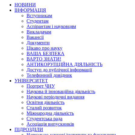
НОВИНИ
ІНФОРМАЦІЯ
Вступникам
Студентам
Аспірантам і науковцям
Викладачам
Вакансії
Документи
Цікаво про науку
ВАША БЕЗПЕКА
ВАРТО ЗНАТИ!
АНТИКОРУПЦІЙНА ДІЯЛЬНІСТЬ
Доступ до публічної інформації
Телефонний довідник
УНІВЕРСИТЕТ
Портрет ЧНУ
Наукова й інноваційна діяльність
Наукові періодичні видання
Освітня діяльність
Сталий розвиток
Міжнародна діяльність
Студентська рада
Асоціація випускників
ПІДРОЗДІЛИ
Навчально-наукові інститути та факультети