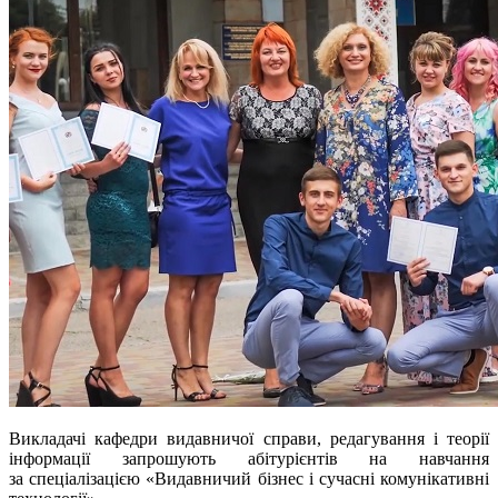
Викладачі кафедри видавничої справи, редагування і теорії
інформації запрошують абітурієнтів на навчання
за спеціалізацією «Видавничий бізнес і сучасні комунікативні