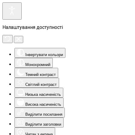
Налаштування доступності
Інвертувати кольори
Монохромний
Темний контраст
Світлий контраст
Низька насиченість
Висока насиченість
Виділити посилання
Виділити заголовки
Читач з екрана