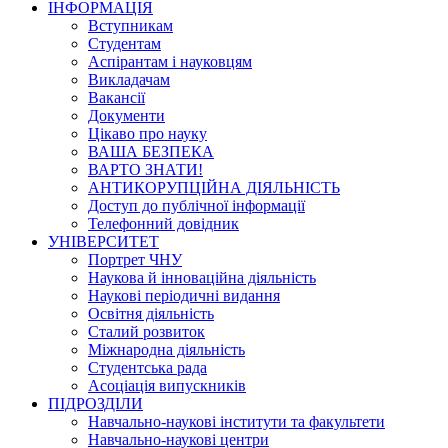
ІНФОРМАЦІЯ
Вступникам
Студентам
Аспірантам і науковцям
Викладачам
Вакансії
Документи
Цікаво про науку
ВАША БЕЗПЕКА
ВАРТО ЗНАТИ!
АНТИКОРУПЦІЙНА ДІЯЛЬНІСТЬ
Доступ до публічної інформації
Телефонний довідник
УНІВЕРСИТЕТ
Портрет ЧНУ
Наукова й інноваційна діяльність
Наукові періодичні видання
Освітня діяльність
Сталий розвиток
Міжнародна діяльність
Студентська рада
Асоціація випускників
ПІДРОЗДІЛИ
Навчально-наукові інститути та факультети
Навчально-наукові центри