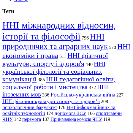
Теги
ННІ міжнародних відносин,
історії та філософії
ННІ
796
природничих та аграрних наук
ННІ
570
економіки і права
ННІ фізичної
511
культури, спорту і здоров'я
ННІ
440
української філології та соціальних
комунікацій
ННІ педагогічної освіти,
385
соціальної роботи і мистецтва
ННІ
372
іноземних мов
Російсько-українська війна
336
227
ННІ фізичної культури спорту та здоров’я
208
психологічний факультет
ННІ інформаційних та
176
освітніх технологій
допомога ЗСУ
спортсмени
174
166
ЧНУ
перемога
142
137
Приймальна комісія ЧНУ
119