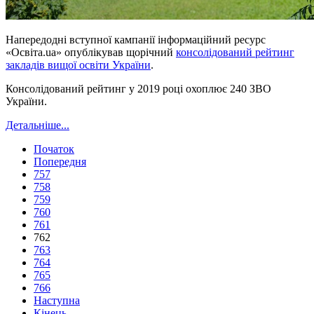
Напередодні вступної кампанії інформаційний ресурс
«Освіта.ua» опублікував щорічний
консолідований рейтинг
закладів вищої освіти України
.
Консолідований рейтинг у 2019 році охоплює 240 ЗВО
України.
Детальніше...
Початок
Попередня
757
758
759
760
761
762
763
764
765
766
Наступна
Кінець