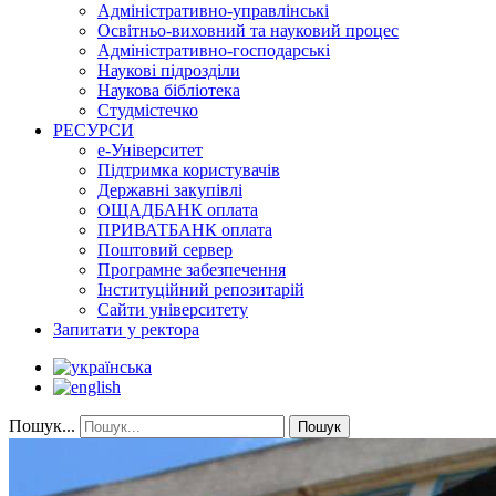
Адміністративно-управлінські
Освітньо-виховний та науковий процес
Адміністративно-господарські
Наукові підрозділи
Наукова бібліотека
Студмістечко
РЕСУРСИ
е-Університет
Підтримка користувачів
Державні закупівлі
ОЩАДБАНК оплата
ПРИВАТБАНК оплата
Поштовий сервер
Програмне забезпечення
Інституційний репозитарій
Сайти університету
Запитати у ректора
Пошук...
Пошук