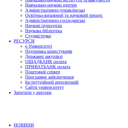
Навчально-наукові центри
Адміністративно-управлінські
Освітньо-виховний та науковий процес
Адміністративно-господарські
Наукові підрозділи
Наукова бібліотека
Студмістечко
РЕСУРСИ
е-Університет
Підтримка користувачів
Державні закупівлі
ОЩАДБАНК оплата
ПРИВАТБАНК оплата
Поштовий сервер
Програмне забезпечення
Інституційний репозитарій
Сайти університету
Запитати у ректора
НОВИНИ