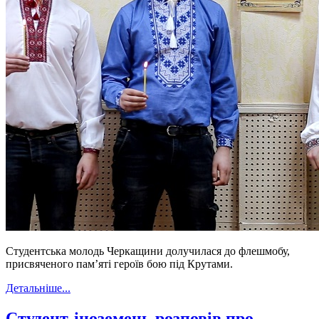
Студентська молодь Черкащини долучилася до флешмобу,
присвяченого пам’яті героїв бою під Крутами.
Детальніше...
Студент-іноземець розповів про