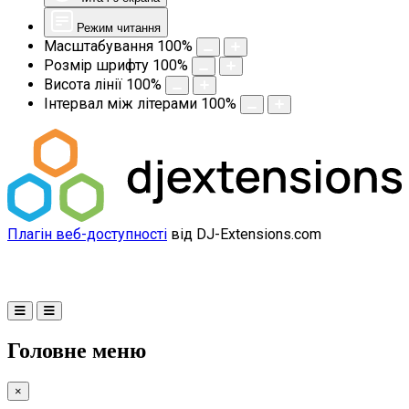
Режим читання
Масштабування
100
%
Розмір шрифту
100
%
Висота лінії
100
%
Інтервал між літерами
100
%
Плагін веб-доступності
від DJ-Extensions.com
Головне меню
×