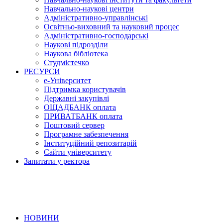
Навчально-наукові центри
Адміністративно-управлінські
Освітньо-виховний та науковий процес
Адміністративно-господарські
Наукові підрозділи
Наукова бібліотека
Студмістечко
РЕСУРСИ
е-Університет
Підтримка користувачів
Державні закупівлі
ОЩАДБАНК оплата
ПРИВАТБАНК оплата
Поштовий сервер
Програмне забезпечення
Інституційний репозитарій
Сайти університету
Запитати у ректора
НОВИНИ