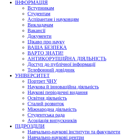
ІНФОРМАЦІЯ
Вступникам
Студентам
Аспірантам і науковцям
Викладачам
Вакансії
Документи
Цікаво про науку
ВАША БЕЗПЕКА
ВАРТО ЗНАТИ!
АНТИКОРУПЦІЙНА ДІЯЛЬНІСТЬ
Доступ до публічної інформації
Телефонний довідник
УНІВЕРСИТЕТ
Портрет ЧНУ
Наукова й інноваційна діяльність
Наукові періодичні видання
Освітня діяльність
Сталий розвиток
Міжнародна діяльність
Студентська рада
Асоціація випускників
ПІДРОЗДІЛИ
Навчально-наукові інститути та факультети
Навчально-наукові центри