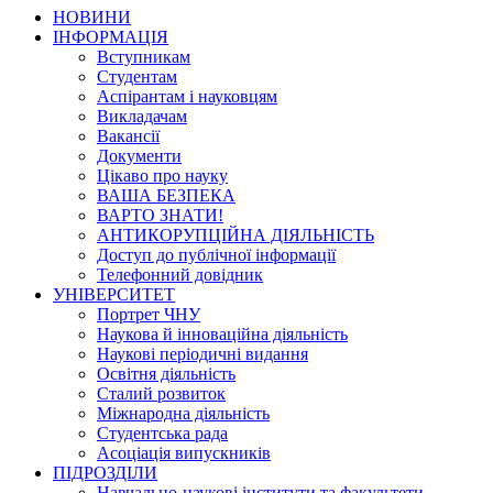
НОВИНИ
ІНФОРМАЦІЯ
Вступникам
Студентам
Аспірантам і науковцям
Викладачам
Вакансії
Документи
Цікаво про науку
ВАША БЕЗПЕКА
ВАРТО ЗНАТИ!
АНТИКОРУПЦІЙНА ДІЯЛЬНІСТЬ
Доступ до публічної інформації
Телефонний довідник
УНІВЕРСИТЕТ
Портрет ЧНУ
Наукова й інноваційна діяльність
Наукові періодичні видання
Освітня діяльність
Сталий розвиток
Міжнародна діяльність
Студентська рада
Асоціація випускників
ПІДРОЗДІЛИ
Навчально-наукові інститути та факультети