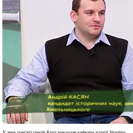
У день пам’яті героїв Крут викладач кафедри історії України