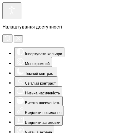
Налаштування доступності
Інвертувати кольори
Монохромний
Темний контраст
Світлий контраст
Низька насиченість
Висока насиченість
Виділити посилання
Виділити заголовки
Читач з екрана