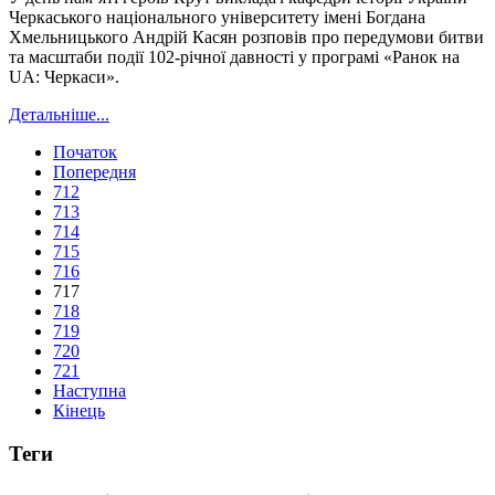
Черкаського національного університету імені Богдана
Хмельницького Андрій Касян розповів про передумови битви
та масштаби події 102-річної давності у програмі «Ранок на
UA: Черкаси».
Детальніше...
Початок
Попередня
712
713
714
715
716
717
718
719
720
721
Наступна
Кінець
Теги