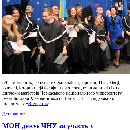
691 випускник, серед яких економісти, юристи, ІТ-фахівці,
вчителі, історики, філософи, психологи, отримали 24 січня
дипломи магістрів Черкаського національного університету
імені Богдана Хмельницького. З них 124 — з відзнакою,
повідомляє «
Вичерпно
».
Детальніше...
МОН дякує ЧНУ за участь у