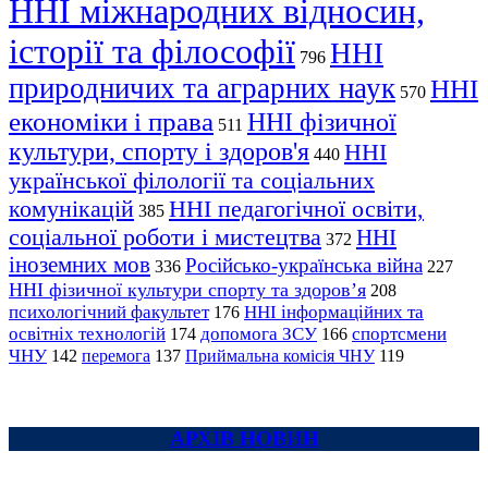
ННІ міжнародних відносин,
історії та філософії
ННІ
796
природничих та аграрних наук
ННІ
570
економіки і права
ННІ фізичної
511
культури, спорту і здоров'я
ННІ
440
української філології та соціальних
комунікацій
ННІ педагогічної освіти,
385
соціальної роботи і мистецтва
ННІ
372
іноземних мов
Російсько-українська війна
336
227
ННІ фізичної культури спорту та здоров’я
208
психологічний факультет
ННІ інформаційних та
176
освітніх технологій
допомога ЗСУ
спортсмени
174
166
ЧНУ
перемога
142
137
Приймальна комісія ЧНУ
119
АРХІВ НОВИН