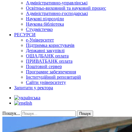
Адміністративно-управлінські
Освітньо-виховний та науковий процес
Адміністративно-господарські
Наукові підрозділи
Наукова бібліотека
Студмістечко
РЕСУРСИ
е-Університет
Підтримка користувачів
Державні закупівлі
ОЩАДБАНК оплата
ПРИВАТБАНК оплата
Поштовий сервер
Програмне забезпечення
Інституційний репозитарій
Сайти університету
Запитати у ректора
Пошук...
Пошук