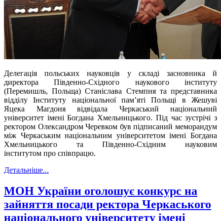
Делегація польських науковців у складі з
асновника й
директора Південно-Східного наукового інституту
(
Перемишль, Польща
) Станіслава Стемпня та представника
відділу Інституту національної пам’яті Польщі в Жешуві
Яцека Магдоня
відвідала Черкаський національний
університет імені Богдана Хмельницького. Під час зустрічі з
ректором Олександром Черевком був підписаний меморандум
між
Черкаським національним університетом імені Богдана
Хмельницького та
Південно-Східним науковим
інститутом
про співпрацю.
Детальніше...
МОН України оголошує конкурс на
зайняття посади ректора Черкаського
національного університету імені