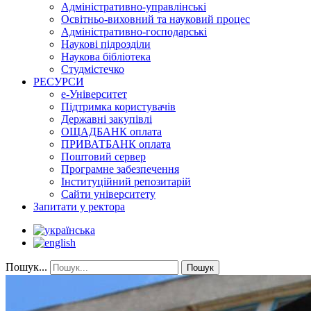
Адміністративно-управлінські
Освітньо-виховний та науковий процес
Адміністративно-господарські
Наукові підрозділи
Наукова бібліотека
Студмістечко
РЕСУРСИ
е-Університет
Підтримка користувачів
Державні закупівлі
ОЩАДБАНК оплата
ПРИВАТБАНК оплата
Поштовий сервер
Програмне забезпечення
Інституційний репозитарій
Сайти університету
Запитати у ректора
Пошук...
Пошук