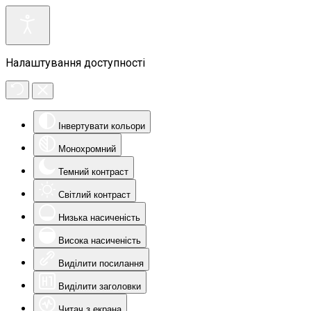
Налаштування доступності
Інвертувати кольори
Монохромний
Темний контраст
Світлий контраст
Низька насиченість
Висока насиченість
Виділити посилання
Виділити заголовки
Читач з екрана