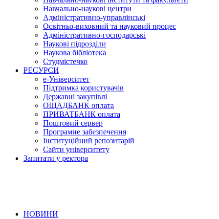
Навчально-наукові центри
Адміністративно-управлінські
Освітньо-виховний та науковий процес
Адміністративно-господарські
Наукові підрозділи
Наукова бібліотека
Студмістечко
РЕСУРСИ
е-Університет
Підтримка користувачів
Державні закупівлі
ОЩАДБАНК оплата
ПРИВАТБАНК оплата
Поштовий сервер
Програмне забезпечення
Інституційний репозитарій
Сайти університету
Запитати у ректора
НОВИНИ