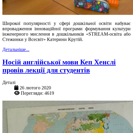
Широкої популярності у сфері дошкільної освіти набуває
впровадження інноваційної програми формування культури
інженерного мислення в дошкільників «STREAM-освіта або
Стежинки у Всесвіт» Катерини Крутій.
Детальніше...
Носій англійської мови Кеп Хенслі
провів лекції для студентів
Деталі
26 лютого 2020
Перегляди: 4619