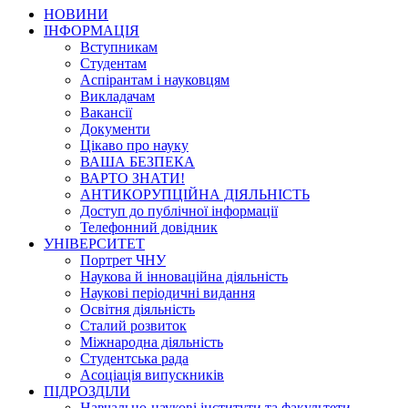
НОВИНИ
ІНФОРМАЦІЯ
Вступникам
Студентам
Аспірантам і науковцям
Викладачам
Вакансії
Документи
Цікаво про науку
ВАША БЕЗПЕКА
ВАРТО ЗНАТИ!
АНТИКОРУПЦІЙНА ДІЯЛЬНІСТЬ
Доступ до публічної інформації
Телефонний довідник
УНІВЕРСИТЕТ
Портрет ЧНУ
Наукова й інноваційна діяльність
Наукові періодичні видання
Освітня діяльність
Сталий розвиток
Міжнародна діяльність
Студентська рада
Асоціація випускників
ПІДРОЗДІЛИ
Навчально-наукові інститути та факультети