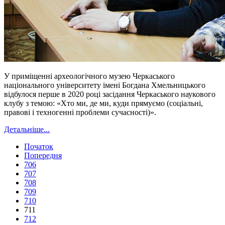
У приміщенні археологічного музею Черкаського
національного університету імені Богдана Хмельницького
відбулося перше в 2020 році засідання Черкаського наукового
клубу з темою: «Хто ми, де ми, куди прямуємо (соціальні,
правові і техногенні проблеми сучасності)».
Детальніше...
Початок
Попередня
706
707
708
709
710
711
712