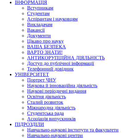
ІНФОРМАЦІЯ
Вступникам
Студентам
Аспірантам і науковцям
Викладачам
Вакансії
Документи
Цікаво про науку
ВАША БЕЗПЕКА
ВАРТО ЗНАТИ!
АНТИКОРУПЦІЙНА ДІЯЛЬНІСТЬ
Доступ до публічної інформації
Телефонний довідник
УНІВЕРСИТЕТ
Портрет ЧНУ
Наукова й інноваційна діяльність
Наукові періодичні видання
Освітня діяльність
Сталий розвиток
Міжнародна діяльність
Студентська рада
Асоціація випускників
ПІДРОЗДІЛИ
Навчально-наукові інститути та факультети
Навчально-наукові центри