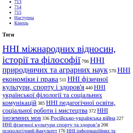
713
714
715
Наступна
Кінець
Теги
ННІ міжнародних відносин,
історії та філософії
ННІ
796
природничих та аграрних наук
ННІ
570
економіки і права
ННІ фізичної
511
культури, спорту і здоров'я
ННІ
440
української філології та соціальних
комунікацій
ННІ педагогічної освіти,
385
соціальної роботи і мистецтва
ННІ
372
іноземних мов
Російсько-українська війна
336
227
ННІ фізичної культури спорту та здоров’я
208
психологічний факультет
ННІ інформаційних та
176