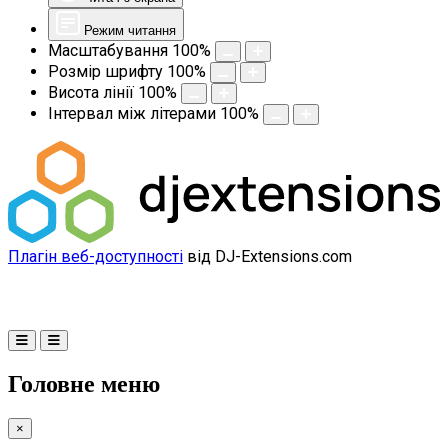
Режим читання
Масштабування
100
%
Розмір шрифту
100
%
Висота лінії
100
%
Інтервал між літерами
100
%
Плагін веб-доступності
від DJ-Extensions.com
Головне меню
×