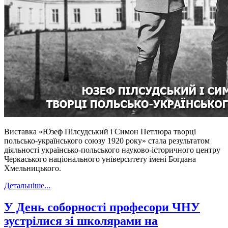
Виставка «Юзеф Пілсудський і Симон Петлюра творці
польсько-українського союзу 1920 року» стала результатом
діяльності українсько-польського науково-історичного центру
Черкаського національного університету імені Богдана
Хмельницького.
Детальніше...
У День соборності професори ЧНУ
зустрілися зі школярами на