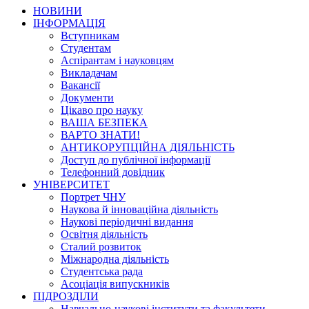
НОВИНИ
ІНФОРМАЦІЯ
Вступникам
Студентам
Аспірантам і науковцям
Викладачам
Вакансії
Документи
Цікаво про науку
ВАША БЕЗПЕКА
ВАРТО ЗНАТИ!
АНТИКОРУПЦІЙНА ДІЯЛЬНІСТЬ
Доступ до публічної інформації
Телефонний довідник
УНІВЕРСИТЕТ
Портрет ЧНУ
Наукова й інноваційна діяльність
Наукові періодичні видання
Освітня діяльність
Сталий розвиток
Міжнародна діяльність
Студентська рада
Асоціація випускників
ПІДРОЗДІЛИ
Навчально-наукові інститути та факультети