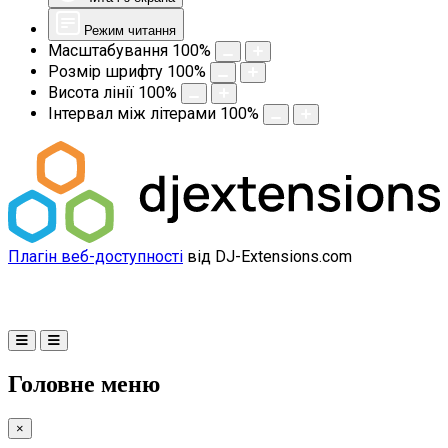
Режим читання
Масштабування
100
%
Розмір шрифту
100
%
Висота лінії
100
%
Інтервал між літерами
100
%
Плагін веб-доступності
від DJ-Extensions.com
Головне меню
×