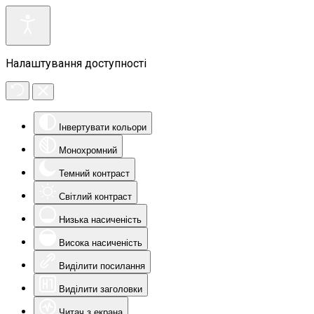
Налаштування доступності
Інвертувати кольори
Монохромний
Темний контраст
Світлий контраст
Низька насиченість
Висока насиченість
Виділити посилання
Виділити заголовки
Читач з екрана