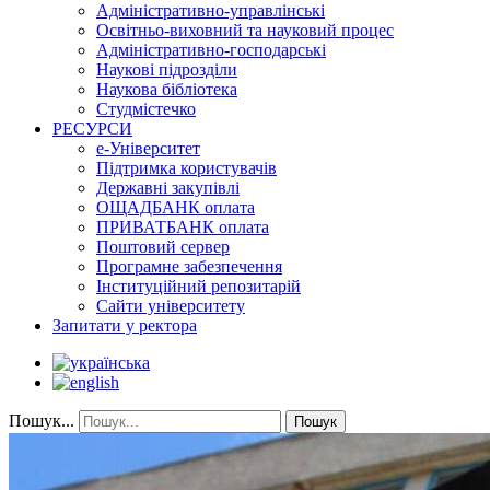
Адміністративно-управлінські
Освітньо-виховний та науковий процес
Адміністративно-господарські
Наукові підрозділи
Наукова бібліотека
Студмістечко
РЕСУРСИ
е-Університет
Підтримка користувачів
Державні закупівлі
ОЩАДБАНК оплата
ПРИВАТБАНК оплата
Поштовий сервер
Програмне забезпечення
Інституційний репозитарій
Сайти університету
Запитати у ректора
Пошук...
Пошук