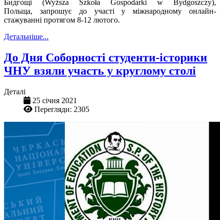
Бидгощі
(
Wy
ż
sza
Szko
ł
a
Gospodarki
w
Bydgoszczy
),
Польща,
запрошує до участі у міжнародному онлайн-
стажуванні протягом 8-12 лютого.
Детальніше...
До Дня Соборності студенти-історики
ЧНУ взяли участь у круглому столі
Деталі
25 січня 2021
Перегляди: 2305