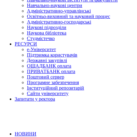
Навчально-наукові центри
Адміністративно-управлінські
Освітньо-виховний та науковий процес
Адміністративно-господарські
Наукові підрозділи
Наукова бібліотека
Студмістечко
РЕСУРСИ
е-Університет
Підтримка користувачів
Державні закупівлі
ОЩАДБАНК оплата
ПРИВАТБАНК оплата
Поштовий сервер
Програмне забезпечення
Інституційний репозитарій
Сайти університету
Запитати у ректора
НОВИНИ