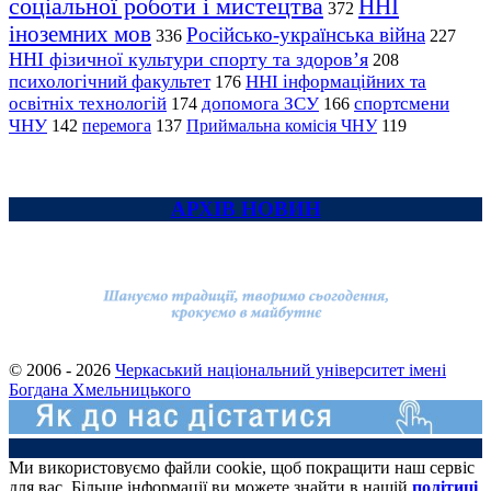
соціальної роботи і мистецтва
ННІ
372
іноземних мов
Російсько-українська війна
336
227
ННІ фізичної культури спорту та здоров’я
208
психологічний факультет
ННІ інформаційних та
176
освітніх технологій
допомога ЗСУ
спортсмени
174
166
ЧНУ
перемога
142
137
Приймальна комісія ЧНУ
119
АРХІВ НОВИН
© 2006 - 2026
Черкаський національний університет імені
Богдана Хмельницького
Ми використовуємо файли cookie, щоб покращити наш сервіс
для вас. Більше інформації ви можете знайти в нашій
політиці