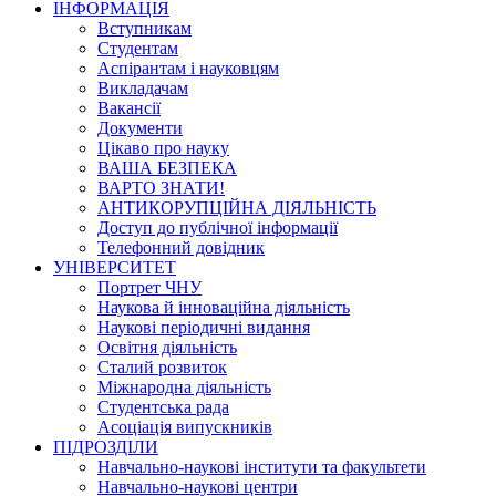
ІНФОРМАЦІЯ
Вступникам
Студентам
Аспірантам і науковцям
Викладачам
Вакансії
Документи
Цікаво про науку
ВАША БЕЗПЕКА
ВАРТО ЗНАТИ!
АНТИКОРУПЦІЙНА ДІЯЛЬНІСТЬ
Доступ до публічної інформації
Телефонний довідник
УНІВЕРСИТЕТ
Портрет ЧНУ
Наукова й інноваційна діяльність
Наукові періодичні видання
Освітня діяльність
Сталий розвиток
Міжнародна діяльність
Студентська рада
Асоціація випускників
ПІДРОЗДІЛИ
Навчально-наукові інститути та факультети
Навчально-наукові центри