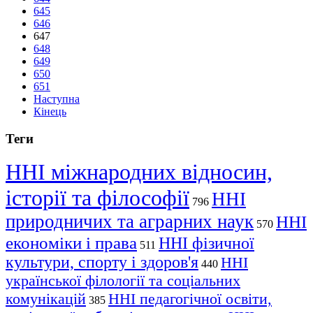
645
646
647
648
649
650
651
Наступна
Кінець
Теги
ННІ міжнародних відносин,
історії та філософії
ННІ
796
природничих та аграрних наук
ННІ
570
економіки і права
ННІ фізичної
511
культури, спорту і здоров'я
ННІ
440
української філології та соціальних
комунікацій
ННІ педагогічної освіти,
385