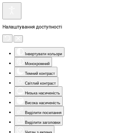
Налаштування доступності
Інвертувати кольори
Монохромний
Темний контраст
Світлий контраст
Низька насиченість
Висока насиченість
Виділити посилання
Виділити заголовки
Читач з екрана