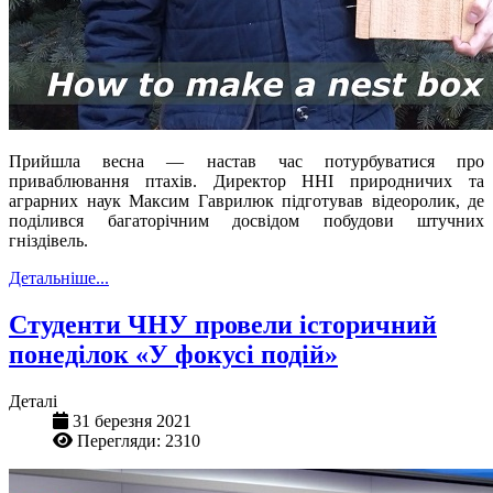
Прийшла весна — настав час потурбуватися про
приваблювання птахів. Директор ННІ природничих та
аграрних наук Максим Гаврилюк підготував відеоролик, де
поділився багаторічним досвідом побудови штучних
гніздівель.
Детальніше...
Студенти ЧНУ провели історичний
понеділок «У фокусі подій»
Деталі
31 березня 2021
Перегляди: 2310