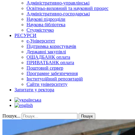
Адміністративно-управлінські
Освітньо-виховний та науковий процес
Адміністративно-господарські
Наукові підрозділи
Наукова бібліотека
Студмістечко
РЕСУРСИ
е-Університет
Підтримка користувачів
Державні закупівлі
ОЩАДБАНК оплата
ПРИВАТБАНК оплата
Поштовий сервер
Програмне забезпечення
Інституційний репозитарій
Сайти університету
Запитати у ректора
Пошук...
Пошук