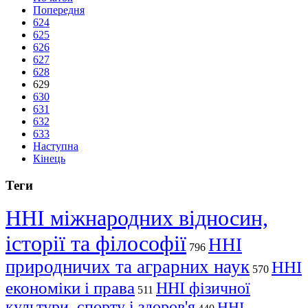
Попередня
624
625
626
627
628
629
630
631
632
633
Наступна
Кінець
Теги
ННІ міжнародних відносин,
історії та філософії
ННІ
796
природничих та аграрних наук
ННІ
570
економіки і права
ННІ фізичної
511
культури, спорту і здоров'я
ННІ