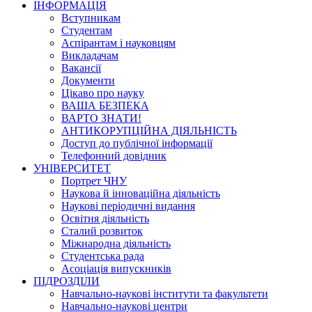
ІНФОРМАЦІЯ
Вступникам
Студентам
Аспірантам і науковцям
Викладачам
Вакансії
Документи
Цікаво про науку
ВАША БЕЗПЕКА
ВАРТО ЗНАТИ!
АНТИКОРУПЦІЙНА ДІЯЛЬНІСТЬ
Доступ до публічної інформації
Телефонний довідник
УНІВЕРСИТЕТ
Портрет ЧНУ
Наукова й інноваційна діяльність
Наукові періодичні видання
Освітня діяльність
Сталий розвиток
Міжнародна діяльність
Студентська рада
Асоціація випускників
ПІДРОЗДІЛИ
Навчально-наукові інститути та факультети
Навчально-наукові центри