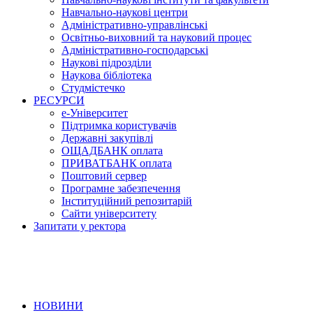
Навчально-наукові центри
Адміністративно-управлінські
Освітньо-виховний та науковий процес
Адміністративно-господарські
Наукові підрозділи
Наукова бібліотека
Студмістечко
РЕСУРСИ
е-Університет
Підтримка користувачів
Державні закупівлі
ОЩАДБАНК оплата
ПРИВАТБАНК оплата
Поштовий сервер
Програмне забезпечення
Інституційний репозитарій
Сайти університету
Запитати у ректора
НОВИНИ