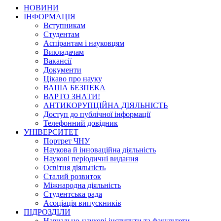
НОВИНИ
ІНФОРМАЦІЯ
Вступникам
Студентам
Аспірантам і науковцям
Викладачам
Вакансії
Документи
Цікаво про науку
ВАША БЕЗПЕКА
ВАРТО ЗНАТИ!
АНТИКОРУПЦІЙНА ДІЯЛЬНІСТЬ
Доступ до публічної інформації
Телефонний довідник
УНІВЕРСИТЕТ
Портрет ЧНУ
Наукова й інноваційна діяльність
Наукові періодичні видання
Освітня діяльність
Сталий розвиток
Міжнародна діяльність
Студентська рада
Асоціація випускників
ПІДРОЗДІЛИ
Навчально-наукові інститути та факультети