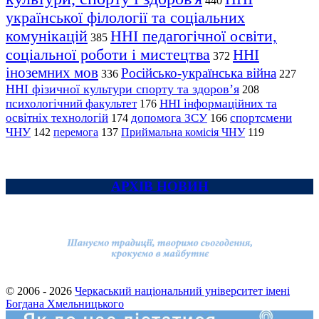
440
української філології та соціальних
комунікацій
ННІ педагогічної освіти,
385
соціальної роботи і мистецтва
ННІ
372
іноземних мов
Російсько-українська війна
336
227
ННІ фізичної культури спорту та здоров’я
208
психологічний факультет
ННІ інформаційних та
176
освітніх технологій
допомога ЗСУ
спортсмени
174
166
ЧНУ
перемога
142
137
Приймальна комісія ЧНУ
119
АРХІВ НОВИН
© 2006 - 2026
Черкаський національний університет імені
Богдана Хмельницького