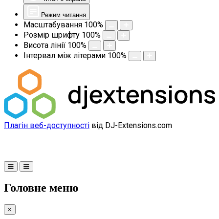
Режим читання
Масштабування
100
%
Розмір шрифту
100
%
Висота лінії
100
%
Інтервал між літерами
100
%
Плагін веб-доступності
від DJ-Extensions.com
Головне меню
×