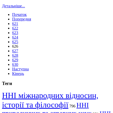
Детальніше...
Початок
Попередня
621
622
623
624
625
626
627
628
629
630
Наступна
Кінець
Теги
ННІ міжнародних відносин,
історії та філософії
ННІ
796