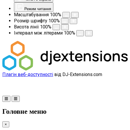
Режим читання
Масштабування
100
%
Розмір шрифту
100
%
Висота лінії
100
%
Інтервал між літерами
100
%
Плагін веб-доступності
від DJ-Extensions.com
Головне меню
×