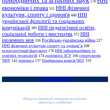
природничих та аграрних наук
ННІ
570
економіки і права
ННІ фізичної
511
культури, спорту і здоров'я
ННІ
440
української філології та соціальних
комунікацій
ННІ педагогічної освіти,
385
соціальної роботи і мистецтва
ННІ
372
іноземних мов
Російсько-українська війна
336
227
ННІ фізичної культури спорту та здоров’я
208
психологічний факультет
ННІ інформаційних та
176
освітніх технологій
допомога ЗСУ
спортсмени
174
166
ЧНУ
перемога
142
137
Приймальна комісія ЧНУ
119
АРХІВ НОВИН