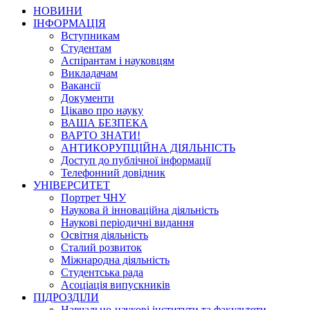
НОВИНИ
ІНФОРМАЦІЯ
Вступникам
Студентам
Аспірантам і науковцям
Викладачам
Вакансії
Документи
Цікаво про науку
ВАША БЕЗПЕКА
ВАРТО ЗНАТИ!
АНТИКОРУПЦІЙНА ДІЯЛЬНІСТЬ
Доступ до публічної інформації
Телефонний довідник
УНІВЕРСИТЕТ
Портрет ЧНУ
Наукова й інноваційна діяльність
Наукові періодичні видання
Освітня діяльність
Сталий розвиток
Міжнародна діяльність
Студентська рада
Асоціація випускників
ПІДРОЗДІЛИ
Навчально-наукові інститути та факультети