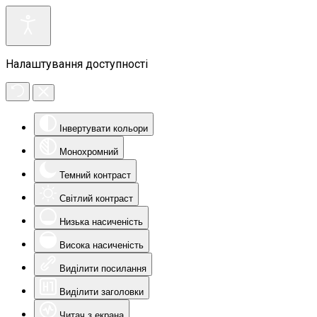
Налаштування доступності
Інвертувати кольори
Монохромний
Темний контраст
Світлий контраст
Низька насиченість
Висока насиченість
Виділити посилання
Виділити заголовки
Читач з екрана