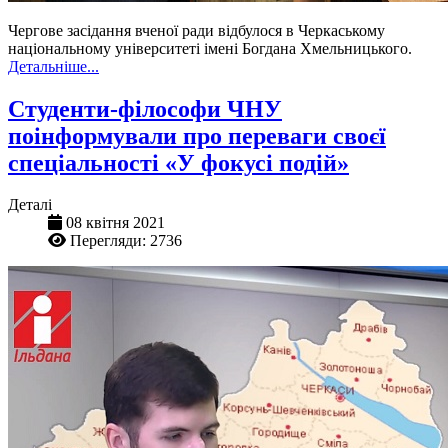
Чергове засідання вченої ради відбулося в Черкаському
національному університеті імені Богдана Хмельницького.
Детальніше...
Студенти-філософи ЧНУ
поінформували про переваги своєї
спеціальності «У фокусі подій»
Деталі
08 квітня 2021
Перегляди: 2736