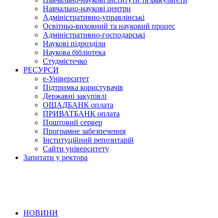
Навчально-наукові центри
Адміністративно-управлінські
Освітньо-виховний та науковий процес
Адміністративно-господарські
Наукові підрозділи
Наукова бібліотека
Студмістечко
РЕСУРСИ
е-Університет
Підтримка користувачів
Державні закупівлі
ОЩАДБАНК оплата
ПРИВАТБАНК оплата
Поштовий сервер
Програмне забезпечення
Інституційний репозитарій
Сайти університету
Запитати у ректора
НОВИНИ