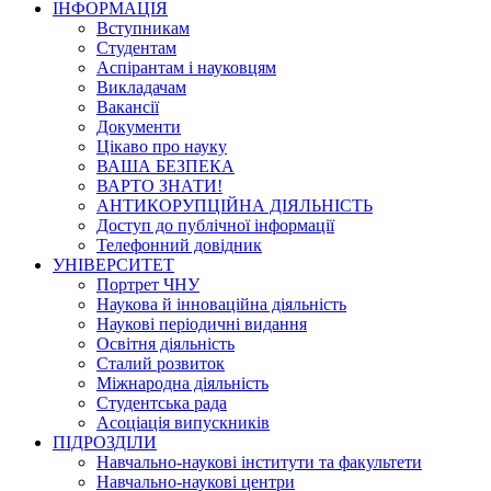
ІНФОРМАЦІЯ
Вступникам
Студентам
Аспірантам і науковцям
Викладачам
Вакансії
Документи
Цікаво про науку
ВАША БЕЗПЕКА
ВАРТО ЗНАТИ!
АНТИКОРУПЦІЙНА ДІЯЛЬНІСТЬ
Доступ до публічної інформації
Телефонний довідник
УНІВЕРСИТЕТ
Портрет ЧНУ
Наукова й інноваційна діяльність
Наукові періодичні видання
Освітня діяльність
Сталий розвиток
Міжнародна діяльність
Студентська рада
Асоціація випускників
ПІДРОЗДІЛИ
Навчально-наукові інститути та факультети
Навчально-наукові центри