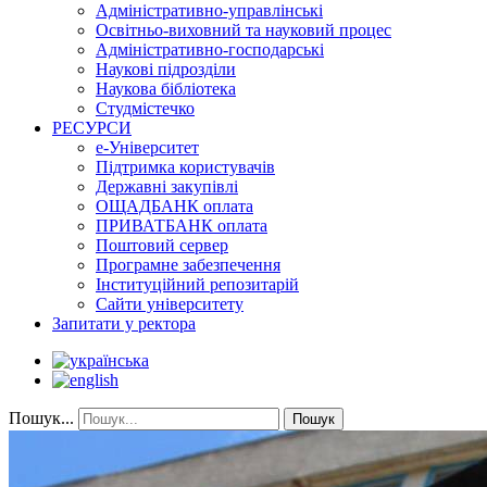
Адміністративно-управлінські
Освітньо-виховний та науковий процес
Адміністративно-господарські
Наукові підрозділи
Наукова бібліотека
Студмістечко
РЕСУРСИ
е-Університет
Підтримка користувачів
Державні закупівлі
ОЩАДБАНК оплата
ПРИВАТБАНК оплата
Поштовий сервер
Програмне забезпечення
Інституційний репозитарій
Сайти університету
Запитати у ректора
Пошук...
Пошук