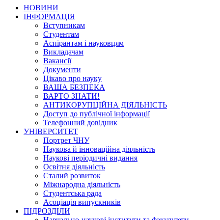
НОВИНИ
ІНФОРМАЦІЯ
Вступникам
Студентам
Аспірантам і науковцям
Викладачам
Вакансії
Документи
Цікаво про науку
ВАША БЕЗПЕКА
ВАРТО ЗНАТИ!
АНТИКОРУПЦІЙНА ДІЯЛЬНІСТЬ
Доступ до публічної інформації
Телефонний довідник
УНІВЕРСИТЕТ
Портрет ЧНУ
Наукова й інноваційна діяльність
Наукові періодичні видання
Освітня діяльність
Сталий розвиток
Міжнародна діяльність
Студентська рада
Асоціація випускників
ПІДРОЗДІЛИ
Навчально-наукові інститути та факультети