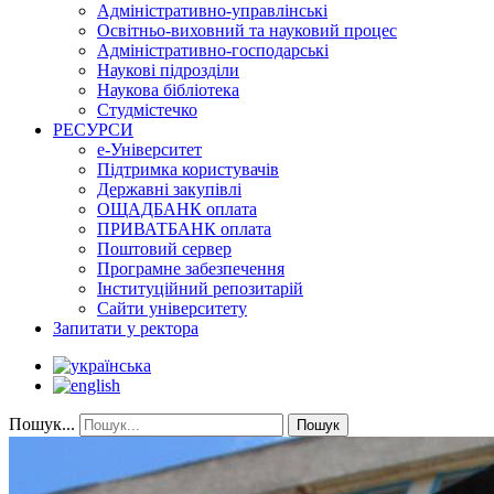
Адміністративно-управлінські
Освітньо-виховний та науковий процес
Адміністративно-господарські
Наукові підрозділи
Наукова бібліотека
Студмістечко
РЕСУРСИ
е-Університет
Підтримка користувачів
Державні закупівлі
ОЩАДБАНК оплата
ПРИВАТБАНК оплата
Поштовий сервер
Програмне забезпечення
Інституційний репозитарій
Сайти університету
Запитати у ректора
Пошук...
Пошук