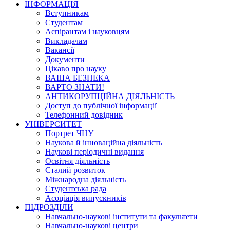
ІНФОРМАЦІЯ
Вступникам
Студентам
Аспірантам і науковцям
Викладачам
Вакансії
Документи
Цікаво про науку
ВАША БЕЗПЕКА
ВАРТО ЗНАТИ!
АНТИКОРУПЦІЙНА ДІЯЛЬНІСТЬ
Доступ до публічної інформації
Телефонний довідник
УНІВЕРСИТЕТ
Портрет ЧНУ
Наукова й інноваційна діяльність
Наукові періодичні видання
Освітня діяльність
Сталий розвиток
Міжнародна діяльність
Студентська рада
Асоціація випускників
ПІДРОЗДІЛИ
Навчально-наукові інститути та факультети
Навчально-наукові центри