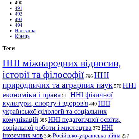
490
491
492
493
494
Наступна
Кінець
Теги
ННІ міжнародних відносин,
історії та філософії
ННІ
796
природничих та аграрних наук
ННІ
570
економіки і права
ННІ фізичної
511
культури, спорту і здоров'я
ННІ
440
української філології та соціальних
комунікацій
ННІ педагогічної освіти,
385
соціальної роботи і мистецтва
ННІ
372
іноземних мов
Російсько-українська війна
336
227