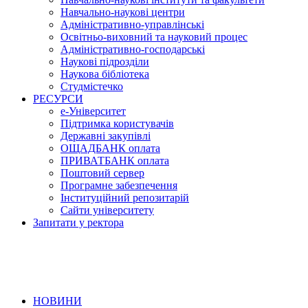
Навчально-наукові центри
Адміністративно-управлінські
Освітньо-виховний та науковий процес
Адміністративно-господарські
Наукові підрозділи
Наукова бібліотека
Студмістечко
РЕСУРСИ
е-Університет
Підтримка користувачів
Державні закупівлі
ОЩАДБАНК оплата
ПРИВАТБАНК оплата
Поштовий сервер
Програмне забезпечення
Інституційний репозитарій
Сайти університету
Запитати у ректора
НОВИНИ