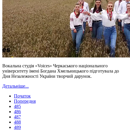
Вокальна студія «Voices» Черкаського національного
університету імені Богдана Хмельницького підготувала до
Дня Незалежності України творчий дарунок.
Детальніше...
Початок
Попередня
485
486
487
488
489