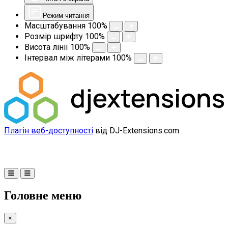
Режим читання
Масштабування
100
%
Розмір шрифту
100
%
Висота лінії
100
%
Інтервал між літерами
100
%
Плагін веб-доступності
від DJ-Extensions.com
Головне меню
×