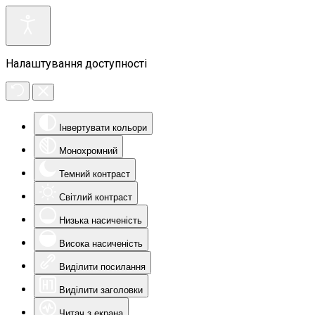
Налаштування доступності
Інвертувати кольори
Монохромний
Темний контраст
Світлий контраст
Низька насиченість
Висока насиченість
Виділити посилання
Виділити заголовки
Читач з екрана