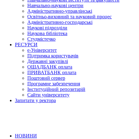
Навчально-наукові центри
Адміністративно-управлінські
Освітньо-виховний та науковий процес
Адміністративно-господарські
Наукові підрозділи
Наукова бібліотека
Студмістечко
РЕСУРСИ
е-Університет
Підтримка користувачів
Державні закупівлі
ОЩАДБАНК оплата
ПРИВАТБАНК оплата
Поштовий сервер
Програмне забезпечення
Інституційний репозитарій
Сайти університету
Запитати у ректора
НОВИНИ