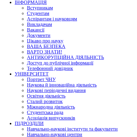
ІНФОРМАЦІЯ
Вступникам
Студентам
Аспірантам і науковцям
Викладачам
Вакансії
Документи
Цікаво про науку
ВАША БЕЗПЕКА
ВАРТО ЗНАТИ!
АНТИКОРУПЦІЙНА ДІЯЛЬНІСТЬ
Доступ до публічної інформації
Телефонний довідник
УНІВЕРСИТЕТ
Портрет ЧНУ
Наукова й інноваційна діяльність
Наукові періодичні видання
Освітня діяльність
Сталий розвиток
Міжнародна діяльність
Студентська рада
Асоціація випускників
ПІДРОЗДІЛИ
Навчально-наукові інститути та факультети
Навчально-наукові центри