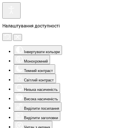
Налаштування доступності
Інвертувати кольори
Монохромний
Темний контраст
Світлий контраст
Низька насиченість
Висока насиченість
Виділити посилання
Виділити заголовки
Читач з екрана