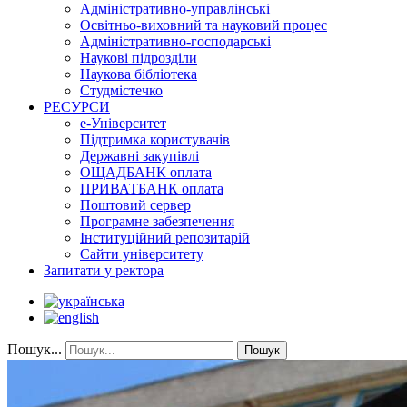
Адміністративно-управлінські
Освітньо-виховний та науковий процес
Адміністративно-господарські
Наукові підрозділи
Наукова бібліотека
Студмістечко
РЕСУРСИ
е-Університет
Підтримка користувачів
Державні закупівлі
ОЩАДБАНК оплата
ПРИВАТБАНК оплата
Поштовий сервер
Програмне забезпечення
Інституційний репозитарій
Сайти університету
Запитати у ректора
Пошук...
Пошук