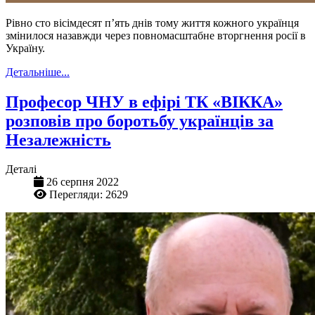
Рівно сто вісімдесят п’ять днів тому життя кожного українця
змінилося назавжди через повномасштабне вторгнення росії в
Україну.
Детальніше...
Професор ЧНУ в ефірі ТК «ВІККА»
розповів про боротьбу українців за
Незалежність
Деталі
26 серпня 2022
Перегляди: 2629