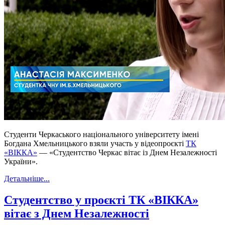
Студенти Черкаського національного університету імені
Богдана Хмельницького взяли участь у відеопроєкті
ТК
«ВІККА»
— «Студентство Черкас вітає із Днем Незалежності
України».
Детальніше...
Студентство у проєкті ТК «ВІККА»
вітає з Днем Незалежності