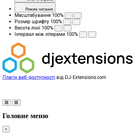
Режим читання
Масштабування
100
%
Розмір шрифту
100
%
Висота лінії
100
%
Інтервал між літерами
100
%
Плагін веб-доступності
від DJ-Extensions.com
Головне меню
×