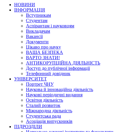
НОВИНИ
ІНФОРМАЦІЯ
Вступникам
Студентам
Аспірантам і науковцям
Викладачам
Вакансії
Документи
Цікаво про науку
ВАША БЕЗПЕКА
ВАРТО ЗНАТИ!
АНТИКОРУПЦІЙНА ДІЯЛЬНІСТЬ
Доступ до публічної інформації
Телефонний довідник
УНІВЕРСИТЕТ
Портрет ЧНУ
Наукова й інноваційна діяльність
Наукові періодичні видання
Освітня діяльність
Сталий розвиток
Міжнародна діяльність
Студентська рада
Асоціація випускників
ПІДРОЗДІЛИ
Навчально-наукові інститути та факультети