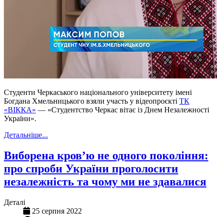
Студенти Черкаського національного університету імені
Богдана Хмельницького взяли участь у відеопроєкті
ТК
«ВІККА»
— «Студентство Черкас вітає із Днем Незалежності
України».
Детальніше...
Виборена кров’ю не одного покоління:
про спроби України проголосити
незалежність та чому ми не здавалися
Деталі
25 серпня 2022