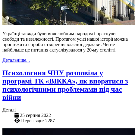
Українці завжди були волелюбним народом і прагнули
свободи та незалежності. Протягом усієї нашої історії можна
простежити спроби створення власної держави. Чи не
найбільше це питання актуалізувалося у 20-му столітті.
Детальніше...
Психологиня ЧНУ розповіла у
програмі ТК «ВІККА», як впоратися з
психологічними проблемами під час
війни
Деталі
25 серпня 2022
Перегляди: 2287