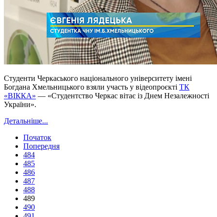
Студенти Черкаського національного університету імені
Богдана Хмельницького взяли участь у відеопроєкті
ТК
«ВІККА»
— «Студентство Черкас вітає із Днем Незалежності
України».
Детальніше...
Початок
Попередня
484
485
486
487
488
489
490
491