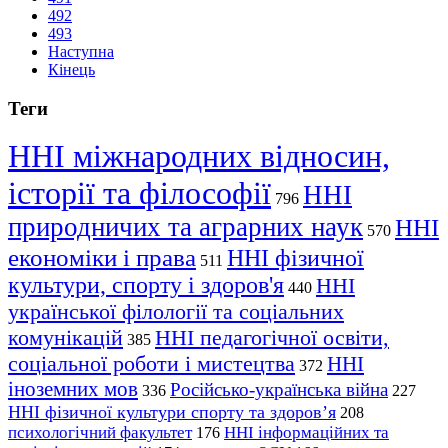
492
493
Наступна
Кінець
Теги
ННІ міжнародних відносин,
історії та філософії
ННІ
796
природничих та аграрних наук
ННІ
570
економіки і права
ННІ фізичної
511
культури, спорту і здоров'я
ННІ
440
української філології та соціальних
комунікацій
ННІ педагогічної освіти,
385
соціальної роботи і мистецтва
ННІ
372
іноземних мов
Російсько-українська війна
336
227
ННІ фізичної культури спорту та здоров’я
208
психологічний факультет
ННІ інформаційних та
176