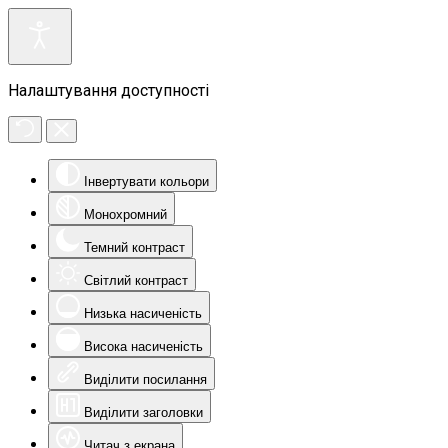
Налаштування доступності
Інвертувати кольори
Монохромний
Темний контраст
Світлий контраст
Низька насиченість
Висока насиченість
Виділити посилання
Виділити заголовки
Читач з екрана