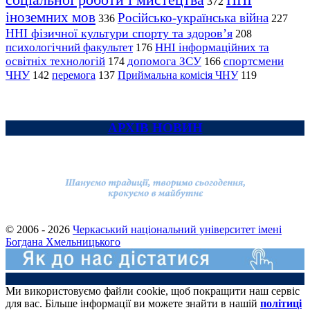
ННІ
372
іноземних мов
Російсько-українська війна
336
227
ННІ фізичної культури спорту та здоров’я
208
психологічний факультет
ННІ інформаційних та
176
освітніх технологій
допомога ЗСУ
спортсмени
174
166
ЧНУ
перемога
142
137
Приймальна комісія ЧНУ
119
АРХІВ НОВИН
© 2006 - 2026
Черкаський національний університет імені
Богдана Хмельницького
Ми використовуємо файли cookie, щоб покращити наш сервіс
для вас. Більше інформації ви можете знайти в нашій
політиці