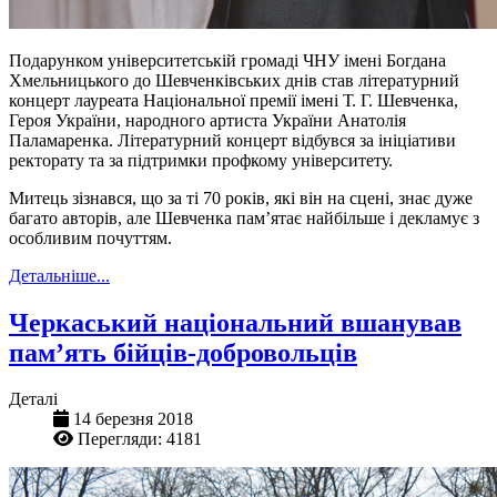
Подарунком університетській громаді ЧНУ імені Богдана
Хмельницького до Шевченківських днів став літературний
концерт лауреата Національної премії імені Т. Г. Шевченка,
Героя України, народного артиста України Анатолія
Паламаренка. Літературний концерт відбувся за ініціативи
ректорату та за підтримки профкому університету.
Митець зізнався, що за ті 70 років, які він на сцені, знає дуже
багато авторів, але Шевченка пам’ятає найбільше і декламує з
особливим почуттям.
Детальніше...
Черкаський національний вшанував
пам’ять бійців-добровольців
Деталі
14 березня 2018
Перегляди: 4181