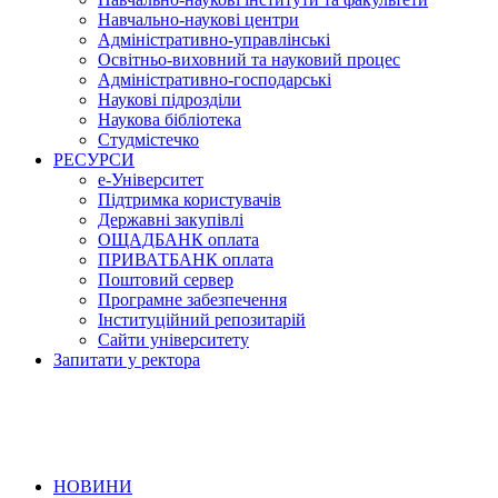
Навчально-наукові центри
Адміністративно-управлінські
Освітньо-виховний та науковий процес
Адміністративно-господарські
Наукові підрозділи
Наукова бібліотека
Студмістечко
РЕСУРСИ
е-Університет
Підтримка користувачів
Державні закупівлі
ОЩАДБАНК оплата
ПРИВАТБАНК оплата
Поштовий сервер
Програмне забезпечення
Інституційний репозитарій
Сайти університету
Запитати у ректора
НОВИНИ