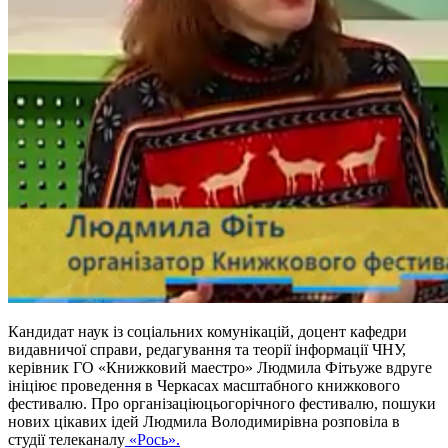
Кандидат наук із соціальних комунікацій, доцент кафедри
видавничої справи, редагування та теорії інформації ЧНУ,
керівник ГО «Книжковий маестро» Людмила Фітьуже вдруге
ініціює проведення в Черкасах масштабного книжкового
фестивалю. Про організаціюцьогорічного фестивалю, пошуки
нових цікавих ідей Людмила Володимирівна розповіла в
студії телеканалу
«Рось».