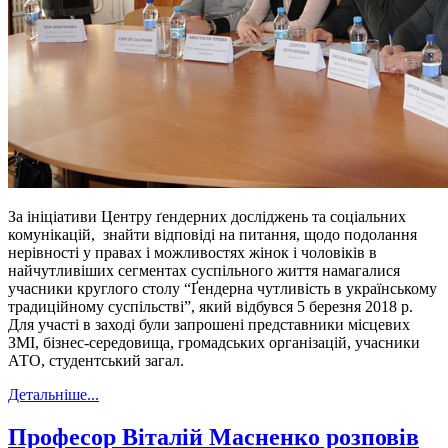
За ініціативи Центру ґендерних досліджень та соціальних
комунікацій, знайти відповіді на питання, щодо подолання
нерівності у правах і можливостях жінок і чоловіків в
найчутливіших сегментах суспільного життя намагалися
учасники круглого столу “Ґендерна чутливість в українському
традиційному суспільстві”, який відбувся 5 березня 2018 р.
Для участі в заході були запрошені представники місцевих
ЗМІ, бізнес-середовища, громадських організацій, учасники
АТО, студентський загал.
Детальніше...
Професор Віталій Масненко розповів