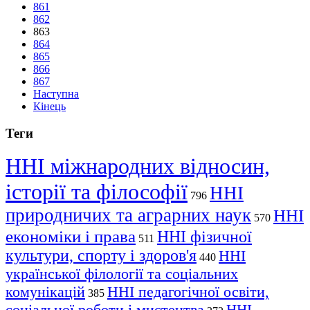
861
862
863
864
865
866
867
Наступна
Кінець
Теги
ННІ міжнародних відносин,
історії та філософії
ННІ
796
природничих та аграрних наук
ННІ
570
економіки і права
ННІ фізичної
511
культури, спорту і здоров'я
ННІ
440
української філології та соціальних
комунікацій
ННІ педагогічної освіти,
385
соціальної роботи і мистецтва