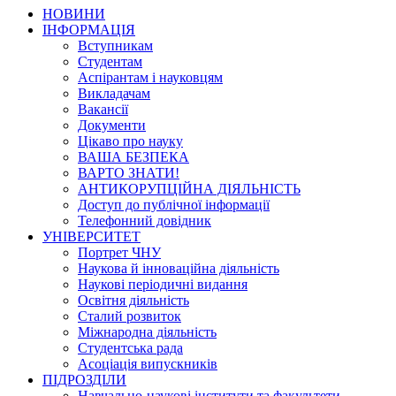
НОВИНИ
ІНФОРМАЦІЯ
Вступникам
Студентам
Аспірантам і науковцям
Викладачам
Вакансії
Документи
Цікаво про науку
ВАША БЕЗПЕКА
ВАРТО ЗНАТИ!
АНТИКОРУПЦІЙНА ДІЯЛЬНІСТЬ
Доступ до публічної інформації
Телефонний довідник
УНІВЕРСИТЕТ
Портрет ЧНУ
Наукова й інноваційна діяльність
Наукові періодичні видання
Освітня діяльність
Сталий розвиток
Міжнародна діяльність
Студентська рада
Асоціація випускників
ПІДРОЗДІЛИ
Навчально-наукові інститути та факультети