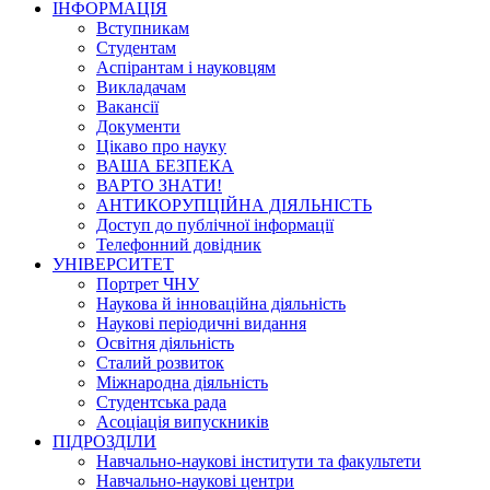
ІНФОРМАЦІЯ
Вступникам
Студентам
Аспірантам і науковцям
Викладачам
Вакансії
Документи
Цікаво про науку
ВАША БЕЗПЕКА
ВАРТО ЗНАТИ!
АНТИКОРУПЦІЙНА ДІЯЛЬНІСТЬ
Доступ до публічної інформації
Телефонний довідник
УНІВЕРСИТЕТ
Портрет ЧНУ
Наукова й інноваційна діяльність
Наукові періодичні видання
Освітня діяльність
Сталий розвиток
Міжнародна діяльність
Студентська рада
Асоціація випускників
ПІДРОЗДІЛИ
Навчально-наукові інститути та факультети
Навчально-наукові центри