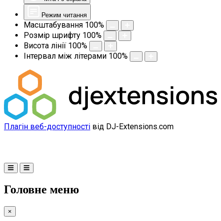
Режим читання
Масштабування
100
%
Розмір шрифту
100
%
Висота лінії
100
%
Інтервал між літерами
100
%
Плагін веб-доступності
від DJ-Extensions.com
Головне меню
×