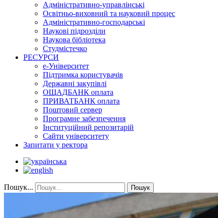
Адміністративно-управлінські
Освітньо-виховний та науковий процес
Адміністративно-господарські
Наукові підрозділи
Наукова бібліотека
Студмістечко
РЕСУРСИ
е-Університет
Підтримка користувачів
Державні закупівлі
ОЩАДБАНК оплата
ПРИВАТБАНК оплата
Поштовий сервер
Програмне забезпечення
Інституційний репозитарій
Сайти університету
Запитати у ректора
Пошук...
Пошук