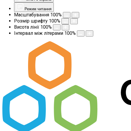
Режим читання
Масштабування
100
%
Розмір шрифту
100
%
Висота лінії
100
%
Інтервал між літерами
100
%