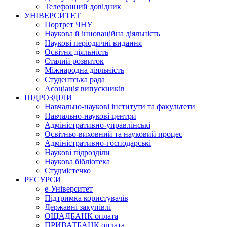
Телефонний довідник
УНІВЕРСИТЕТ
Портрет ЧНУ
Наукова й інноваційна діяльність
Наукові періодичні видання
Освітня діяльність
Сталий розвиток
Міжнародна діяльність
Студентська рада
Асоціація випускників
ПІДРОЗДІЛИ
Навчально-наукові інститути та факультети
Навчально-наукові центри
Адміністративно-управлінські
Освітньо-виховний та науковий процес
Адміністративно-господарські
Наукові підрозділи
Наукова бібліотека
Студмістечко
РЕСУРСИ
е-Університет
Підтримка користувачів
Державні закупівлі
ОЩАДБАНК оплата
ПРИВАТБАНК оплата