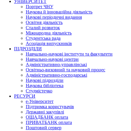
УНІВЕРСИТЕТ
Портрет ЧНУ
Наукова й інноваційна діяльність
Наукові періодичні видання
Освітня діяльність
Сталий розвиток
Міжнародна діяльність
Студентська рада
Асоціація випускників
ПІДРОЗДІЛИ
Навчально-наукові інститути та факультети
Навчально-наукові центри
Адміністративно-управлінські
Освітньо-виховний та науковий процес
Адміністративно-господарські
Наукові підрозділи
Наукова бібліотека
Студмістечко
РЕСУРСИ
е-Університет
Підтримка користувачів
Державні закупівлі
ОЩАДБАНК оплата
ПРИВАТБАНК оплата
Поштовий сервер