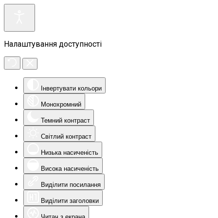
Налаштування доступності
Інвертувати кольори
Монохромний
Темний контраст
Світлий контраст
Низька насиченість
Висока насиченість
Виділити посилання
Виділити заголовки
Читач з екрана