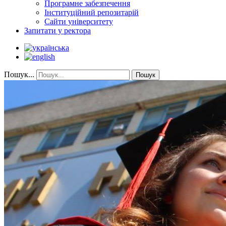
Програмне забезпечення
Інституційний репозитарій
Сайти університету
Запитати у ректора
Пошук...
Пошук