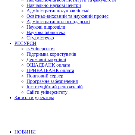
Навчально-наукові центри
Адміністративно-управлінські
Освітньо-виховний та науковий процес
Адміністративно-господарські
Наукові підрозділи
Наукова бібліотека
Студмістечко
РЕСУРСИ
е-Університет
Підтримка користувачів
Державні закупівлі
ОЩАДБАНК оплата
ПРИВАТБАНК оплата
Поштовий сервер
Програмне забезпечення
Інституційний репозитарій
Сайти університету
Запитати у ректора
НОВИНИ