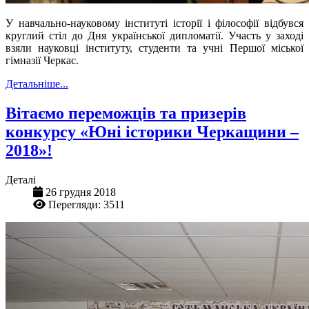
У навчально-науковому інституті історії і філософії відбувся
круглий стіл до Дня української дипломатії. Участь у заході
взяли науковці інституту, студенти та учні Першої міської
гімназії Черкас.
Детальніше...
Вітаємо переможців та призерів
конкурсу «Юні історики Черкащини –
2018»!
Деталі
26 грудня 2018
Перегляди: 3511