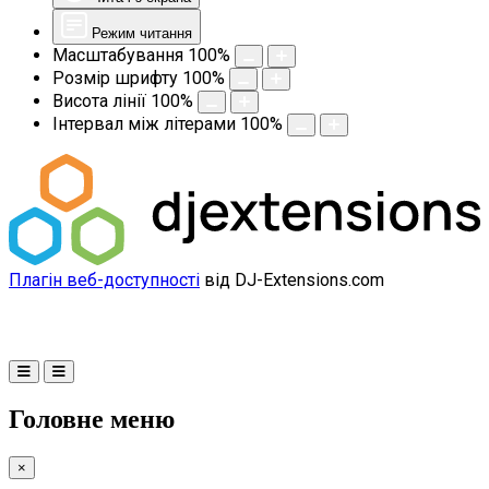
Режим читання
Масштабування
100
%
Розмір шрифту
100
%
Висота лінії
100
%
Інтервал між літерами
100
%
Плагін веб-доступності
від DJ-Extensions.com
Головне меню
×