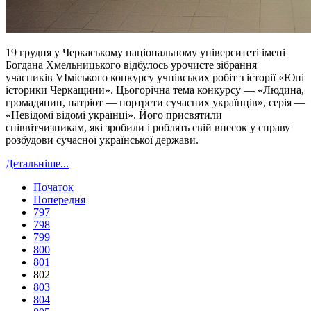
19 грудня у Черкаському національному університеті імені
Богдана Хмельницького відбулось урочисте зібрання
учасників VІміського конкурсу учнівських робіт з історії «Юні
історики Черкащини». Цьогорічна тема конкурсу — «Людина,
громадянин, патріот — портрети сучасних українців», серія —
«Невідомі відомі українці». Його присвятили
співвітчизникам, які зробили і роблять свій внесок у справу
розбудови сучасної української держави.
Детальніше...
Початок
Попередня
797
798
799
800
801
802
803
804