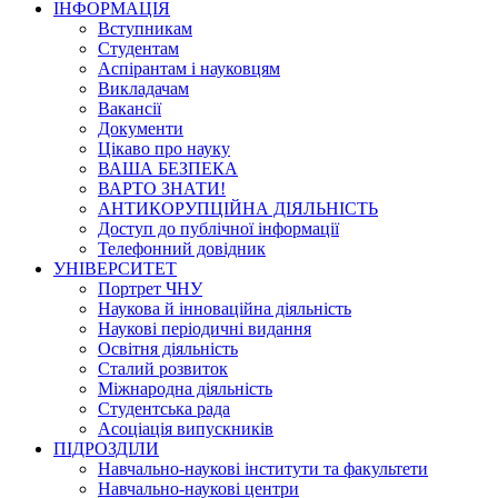
ІНФОРМАЦІЯ
Вступникам
Студентам
Аспірантам і науковцям
Викладачам
Вакансії
Документи
Цікаво про науку
ВАША БЕЗПЕКА
ВАРТО ЗНАТИ!
АНТИКОРУПЦІЙНА ДІЯЛЬНІСТЬ
Доступ до публічної інформації
Телефонний довідник
УНІВЕРСИТЕТ
Портрет ЧНУ
Наукова й інноваційна діяльність
Наукові періодичні видання
Освітня діяльність
Сталий розвиток
Міжнародна діяльність
Студентська рада
Асоціація випускників
ПІДРОЗДІЛИ
Навчально-наукові інститути та факультети
Навчально-наукові центри