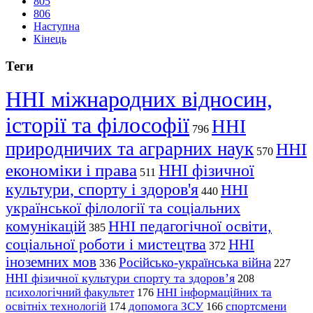
805
806
Наступна
Кінець
Теги
ННІ міжнародних відносин,
історії та філософії
ННІ
796
природничих та аграрних наук
ННІ
570
економіки і права
ННІ фізичної
511
культури, спорту і здоров'я
ННІ
440
української філології та соціальних
комунікацій
ННІ педагогічної освіти,
385
соціальної роботи і мистецтва
ННІ
372
іноземних мов
Російсько-українська війна
336
227
ННІ фізичної культури спорту та здоров’я
208
психологічний факультет
ННІ інформаційних та
176
освітніх технологій
допомога ЗСУ
спортсмени
174
166