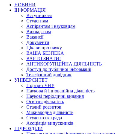
НОВИНИ
ІНФОРМАЦІЯ
Вступникам
Студентам
Аспірантам і науковцям
Викладачам
Вакансії
Документи
Цікаво про науку
ВАША БЕЗПЕКА
ВАРТО ЗНАТИ!
АНТИКОРУПЦІЙНА ДІЯЛЬНІСТЬ
Доступ до публічної інформації
Телефонний довідник
УНІВЕРСИТЕТ
Портрет ЧНУ
Наукова й інноваційна діяльність
Наукові періодичні видання
Освітня діяльність
Сталий розвиток
Міжнародна діяльність
Студентська рада
Асоціація випускників
ПІДРОЗДІЛИ
Навчально-наукові інститути та факультети