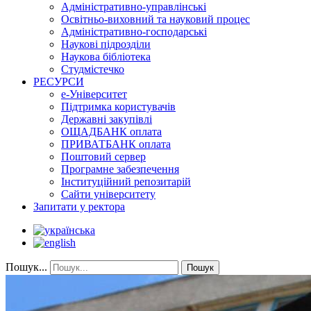
Адміністративно-управлінські
Освітньо-виховний та науковий процес
Адміністративно-господарські
Наукові підрозділи
Наукова бібліотека
Студмістечко
РЕСУРСИ
е-Університет
Підтримка користувачів
Державні закупівлі
ОЩАДБАНК оплата
ПРИВАТБАНК оплата
Поштовий сервер
Програмне забезпечення
Інституційний репозитарій
Сайти університету
Запитати у ректора
Пошук...
Пошук