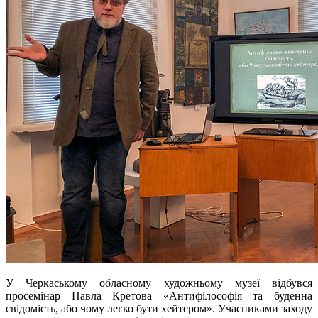
У Черкаському обласному художньому музеї відбувся
просемінар Павла Кретова «Антифілософія та буденна
свідомість, або чому легко бути хейтером». Учасниками заходу