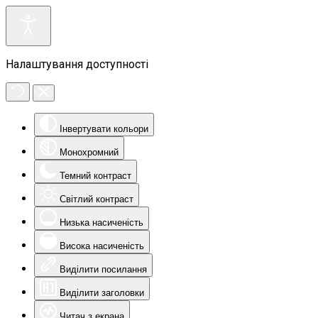
Налаштування доступності
Інвертувати кольори
Монохромний
Темний контраст
Світлий контраст
Низька насиченість
Висока насиченість
Виділити посилання
Виділити заголовки
Читач з екрана