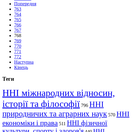
Попередня
763
764
765
766
767
768
769
770
771
772
Наступна
Кінець
Теги
ННІ міжнародних відносин,
історії та філософії
ННІ
796
природничих та аграрних наук
ННІ
570
економіки і права
ННІ фізичної
511
культури, спорту і здоров'я
ННІ
440