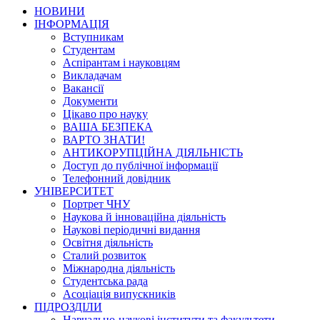
НОВИНИ
ІНФОРМАЦІЯ
Вступникам
Студентам
Аспірантам і науковцям
Викладачам
Вакансії
Документи
Цікаво про науку
ВАША БЕЗПЕКА
ВАРТО ЗНАТИ!
АНТИКОРУПЦІЙНА ДІЯЛЬНІСТЬ
Доступ до публічної інформації
Телефонний довідник
УНІВЕРСИТЕТ
Портрет ЧНУ
Наукова й інноваційна діяльність
Наукові періодичні видання
Освітня діяльність
Сталий розвиток
Міжнародна діяльність
Студентська рада
Асоціація випускників
ПІДРОЗДІЛИ
Навчально-наукові інститути та факультети