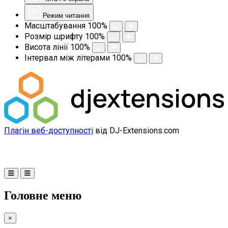
Режим читання
Масштабування
100
%
Розмір шрифту
100
%
Висота лінії
100
%
Інтервал між літерами
100
%
Плагін веб-доступності
від DJ-Extensions.com
Головне меню
×