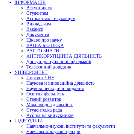
ІНФОРМАЦІЯ
Вступникам
Студентам
Аспірантам і науковцям
Викладачам
Вакансії
Документи
Цікаво про науку
ВАША БЕЗПЕКА
ВАРТО ЗНАТИ!
АНТИКОРУПЦІЙНА ДІЯЛЬНІСТЬ
Доступ до публічної інформації
Телефонний довідник
УНІВЕРСИТЕТ
Портрет ЧНУ
Наукова й інноваційна діяльність
Наукові періодичні видання
Освітня діяльність
Сталий розвиток
Міжнародна діяльність
Студентська рада
Асоціація випускників
ПІДРОЗДІЛИ
Навчально-наукові інститути та факультети
Навчально-наукові центри