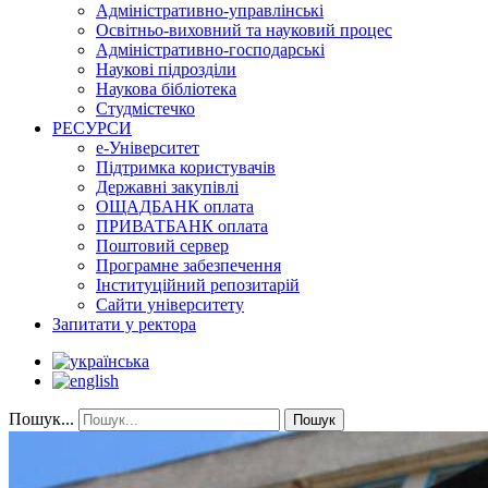
Адміністративно-управлінські
Освітньо-виховний та науковий процес
Адміністративно-господарські
Наукові підрозділи
Наукова бібліотека
Студмістечко
РЕСУРСИ
е-Університет
Підтримка користувачів
Державні закупівлі
ОЩАДБАНК оплата
ПРИВАТБАНК оплата
Поштовий сервер
Програмне забезпечення
Інституційний репозитарій
Сайти університету
Запитати у ректора
Пошук...
Пошук