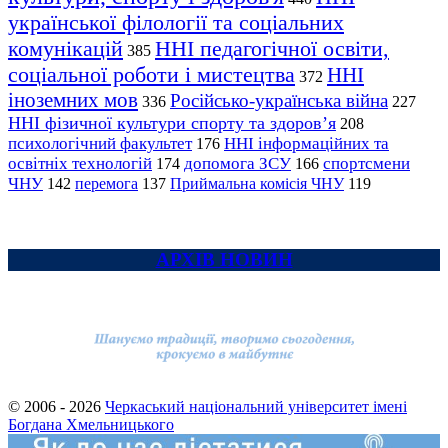
української філології та соціальних
комунікацій
ННІ педагогічної освіти,
385
соціальної роботи і мистецтва
ННІ
372
іноземних мов
Російсько-українська війна
336
227
ННІ фізичної культури спорту та здоров’я
208
психологічний факультет
ННІ інформаційних та
176
освітніх технологій
допомога ЗСУ
спортсмени
174
166
ЧНУ
перемога
142
137
Приймальна комісія ЧНУ
119
АРХІВ НОВИН
© 2006 - 2026
Черкаський національний університет імені
Богдана Хмельницького