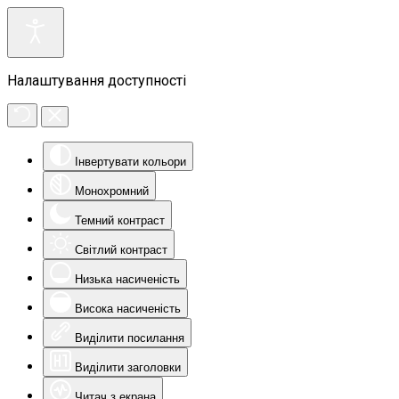
Налаштування доступності
Інвертувати кольори
Монохромний
Темний контраст
Світлий контраст
Низька насиченість
Висока насиченість
Виділити посилання
Виділити заголовки
Читач з екрана