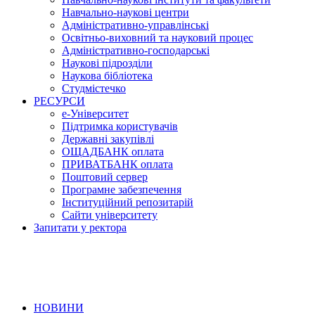
Навчально-наукові центри
Адміністративно-управлінські
Освітньо-виховний та науковий процес
Адміністративно-господарські
Наукові підрозділи
Наукова бібліотека
Студмістечко
РЕСУРСИ
е-Університет
Підтримка користувачів
Державні закупівлі
ОЩАДБАНК оплата
ПРИВАТБАНК оплата
Поштовий сервер
Програмне забезпечення
Інституційний репозитарій
Сайти університету
Запитати у ректора
НОВИНИ