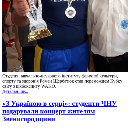
Студент навчально-наукового інституту фізичної культури,
спорту та здоров’я Роман Щербатюк став переможцем Кубку
світу з кікбоксингу WAKO.
Детальніше...
«З Україною в серці»: студенти ЧНУ
подарували концерт жителям
Звенигородщини