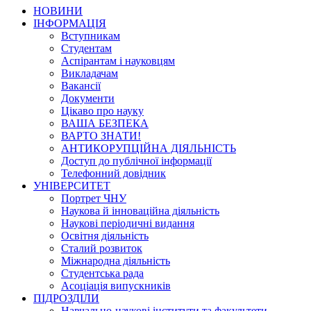
НОВИНИ
ІНФОРМАЦІЯ
Вступникам
Студентам
Аспірантам і науковцям
Викладачам
Вакансії
Документи
Цікаво про науку
ВАША БЕЗПЕКА
ВАРТО ЗНАТИ!
АНТИКОРУПЦІЙНА ДІЯЛЬНІСТЬ
Доступ до публічної інформації
Телефонний довідник
УНІВЕРСИТЕТ
Портрет ЧНУ
Наукова й інноваційна діяльність
Наукові періодичні видання
Освітня діяльність
Сталий розвиток
Міжнародна діяльність
Студентська рада
Асоціація випускників
ПІДРОЗДІЛИ
Навчально-наукові інститути та факультети