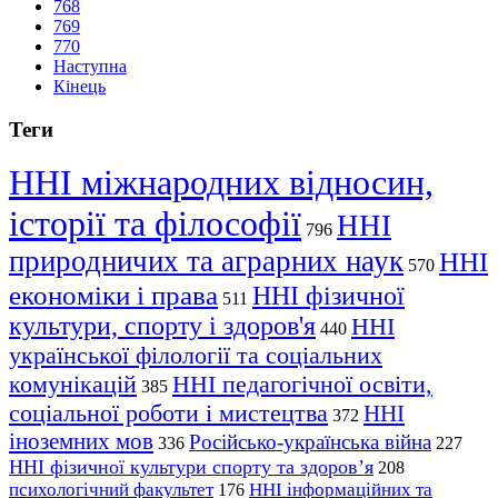
768
769
770
Наступна
Кінець
Теги
ННІ міжнародних відносин,
історії та філософії
ННІ
796
природничих та аграрних наук
ННІ
570
економіки і права
ННІ фізичної
511
культури, спорту і здоров'я
ННІ
440
української філології та соціальних
комунікацій
ННІ педагогічної освіти,
385
соціальної роботи і мистецтва
ННІ
372
іноземних мов
Російсько-українська війна
336
227
ННІ фізичної культури спорту та здоров’я
208
психологічний факультет
ННІ інформаційних та
176