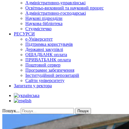
Адміністративно-управлінські
Освітньо-виховний та науковий процес
Адміністративно-господарські
Наукові підрозділи
Наукова бібліотека
Студмістечко
РЕСУРСИ
е-Університет
Підтримка користувачів
Державні закупівлі
ОЩАДБАНК оплата
ПРИВАТБАНК оплата
Поштовий сервер
Програмне забезпечення
Інституційний репозитарій
Сайти університету
Запитати у ректора
Пошук...
Пошук