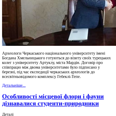
Археологи Черкаського національного університету імені
Богдана Хмельницького готуються до візиту своїх турецьких
колег з університету Артуклу, міста Мардін. Договір про
співпрацю між двома університетами було підписано у
березні, під час експедиції черкаських археологів до
всесвітньовідомого комплексу Гебеклі-Тепе.
Детальніше...
Особливості місцевої флори і фауни
дізнавалися студенти-природники
Деталі