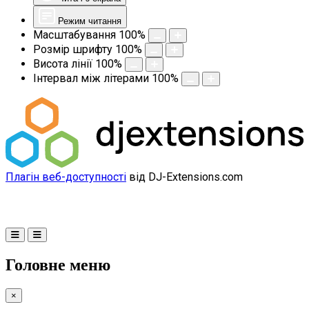
Режим читання
Масштабування
100
%
Розмір шрифту
100
%
Висота лінії
100
%
Інтервал між літерами
100
%
Плагін веб-доступності
від DJ-Extensions.com
Головне меню
×