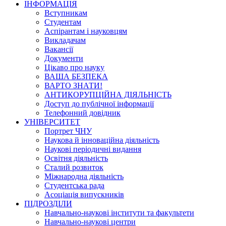
ІНФОРМАЦІЯ
Вступникам
Студентам
Аспірантам і науковцям
Викладачам
Вакансії
Документи
Цікаво про науку
ВАША БЕЗПЕКА
ВАРТО ЗНАТИ!
АНТИКОРУПЦІЙНА ДІЯЛЬНІСТЬ
Доступ до публічної інформації
Телефонний довідник
УНІВЕРСИТЕТ
Портрет ЧНУ
Наукова й інноваційна діяльність
Наукові періодичні видання
Освітня діяльність
Сталий розвиток
Міжнародна діяльність
Студентська рада
Асоціація випускників
ПІДРОЗДІЛИ
Навчально-наукові інститути та факультети
Навчально-наукові центри