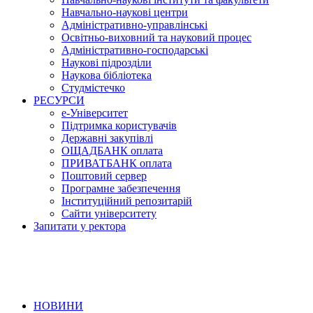
Навчально-наукові центри
Адміністративно-управлінські
Освітньо-виховний та науковий процес
Адміністративно-господарські
Наукові підрозділи
Наукова бібліотека
Студмістечко
РЕСУРСИ
е-Університет
Підтримка користувачів
Державні закупівлі
ОЩАДБАНК оплата
ПРИВАТБАНК оплата
Поштовий сервер
Програмне забезпечення
Інституційний репозитарій
Сайти університету
Запитати у ректора
НОВИНИ