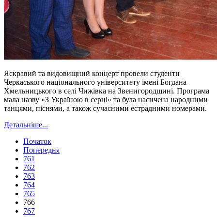
Яскравий та видовищний концерт провели студенти
Черкаського національного університету імені Богдана
Хмельницького в селі Чижівка на Звенигородщині. Програма
мала назву «З Україною в серці» та була насичена народними
танцями, піснями, а також сучасними естрадними номерами.
Детальніше...
Початок
Попередня
761
762
763
764
765
766
767