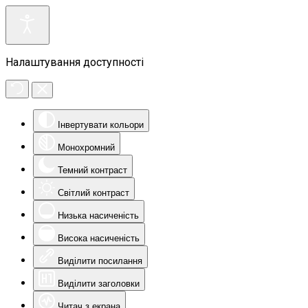
Налаштування доступності
Інвертувати кольори
Монохромний
Темний контраст
Світлий контраст
Низька насиченість
Висока насиченість
Виділити посилання
Виділити заголовки
Читач з екрана