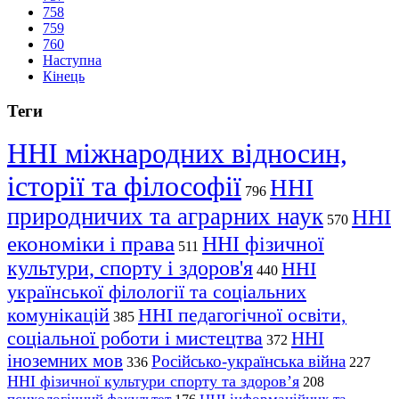
758
759
760
Наступна
Кінець
Теги
ННІ міжнародних відносин,
історії та філософії
ННІ
796
природничих та аграрних наук
ННІ
570
економіки і права
ННІ фізичної
511
культури, спорту і здоров'я
ННІ
440
української філології та соціальних
комунікацій
ННІ педагогічної освіти,
385
соціальної роботи і мистецтва
ННІ
372
іноземних мов
Російсько-українська війна
336
227
ННІ фізичної культури спорту та здоров’я
208