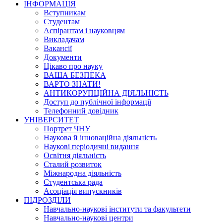
ІНФОРМАЦІЯ
Вступникам
Студентам
Аспірантам і науковцям
Викладачам
Вакансії
Документи
Цікаво про науку
ВАША БЕЗПЕКА
ВАРТО ЗНАТИ!
АНТИКОРУПЦІЙНА ДІЯЛЬНІСТЬ
Доступ до публічної інформації
Телефонний довідник
УНІВЕРСИТЕТ
Портрет ЧНУ
Наукова й інноваційна діяльність
Наукові періодичні видання
Освітня діяльність
Сталий розвиток
Міжнародна діяльність
Студентська рада
Асоціація випускників
ПІДРОЗДІЛИ
Навчально-наукові інститути та факультети
Навчально-наукові центри