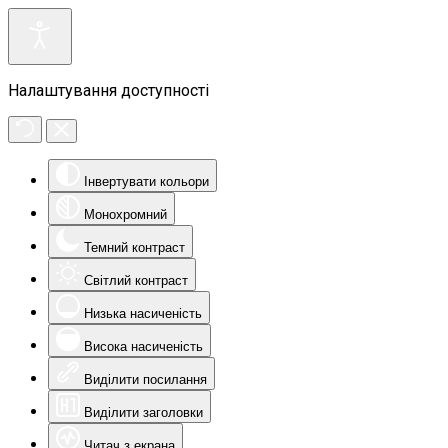
Налаштування доступності
Інвертувати кольори
Монохромний
Темний контраст
Світлий контраст
Низька насиченість
Висока насиченість
Виділити посилання
Виділити заголовки
Читач з екрана