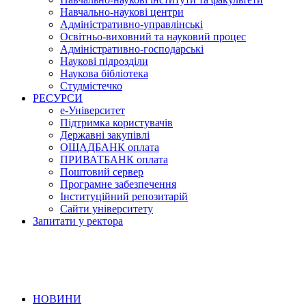
Навчально-наукові центри
Адміністративно-управлінські
Освітньо-виховний та науковий процес
Адміністративно-господарські
Наукові підрозділи
Наукова бібліотека
Студмістечко
РЕСУРСИ
е-Університет
Підтримка користувачів
Державні закупівлі
ОЩАДБАНК оплата
ПРИВАТБАНК оплата
Поштовий сервер
Програмне забезпечення
Інституційний репозитарій
Сайти університету
Запитати у ректора
НОВИНИ