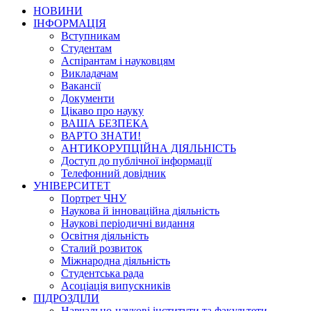
НОВИНИ
ІНФОРМАЦІЯ
Вступникам
Студентам
Аспірантам і науковцям
Викладачам
Вакансії
Документи
Цікаво про науку
ВАША БЕЗПЕКА
ВАРТО ЗНАТИ!
АНТИКОРУПЦІЙНА ДІЯЛЬНІСТЬ
Доступ до публічної інформації
Телефонний довідник
УНІВЕРСИТЕТ
Портрет ЧНУ
Наукова й інноваційна діяльність
Наукові періодичні видання
Освітня діяльність
Сталий розвиток
Міжнародна діяльність
Студентська рада
Асоціація випускників
ПІДРОЗДІЛИ
Навчально-наукові інститути та факультети