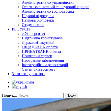
Адміністративно-управлінські
Освітньо-виховний та науковий процес
Адміністративно-господарські
Наукові підрозділи
Наукова бібліотека
Студмістечко
РЕСУРСИ
е-Університет
Підтримка користувачів
Державні закупівлі
ОЩАДБАНК оплата
ПРИВАТБАНК оплата
Поштовий сервер
Програмне забезпечення
Інституційний репозитарій
Сайти університету
Запитати у ректора
Пошук...
Пошук