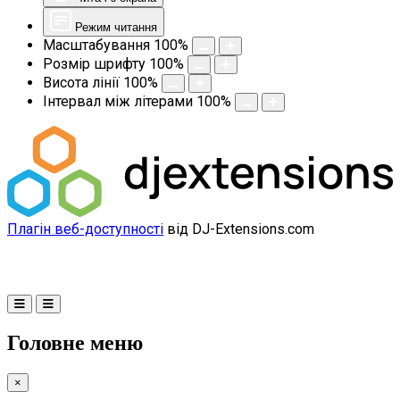
Режим читання
Масштабування
100
%
Розмір шрифту
100
%
Висота лінії
100
%
Інтервал між літерами
100
%
Плагін веб-доступності
від DJ-Extensions.com
Головне меню
×