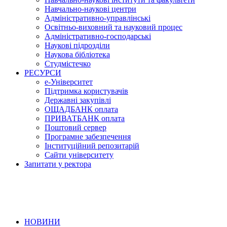
Навчально-наукові центри
Адміністративно-управлінські
Освітньо-виховний та науковий процес
Адміністративно-господарські
Наукові підрозділи
Наукова бібліотека
Студмістечко
РЕСУРСИ
е-Університет
Підтримка користувачів
Державні закупівлі
ОЩАДБАНК оплата
ПРИВАТБАНК оплата
Поштовий сервер
Програмне забезпечення
Інституційний репозитарій
Сайти університету
Запитати у ректора
НОВИНИ