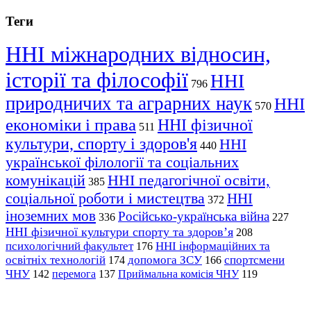
Теги
ННІ міжнародних відносин,
історії та філософії
ННІ
796
природничих та аграрних наук
ННІ
570
економіки і права
ННІ фізичної
511
культури, спорту і здоров'я
ННІ
440
української філології та соціальних
комунікацій
ННІ педагогічної освіти,
385
соціальної роботи і мистецтва
ННІ
372
іноземних мов
Російсько-українська війна
336
227
ННІ фізичної культури спорту та здоров’я
208
психологічний факультет
ННІ інформаційних та
176
освітніх технологій
допомога ЗСУ
спортсмени
174
166
ЧНУ
перемога
142
137
Приймальна комісія ЧНУ
119