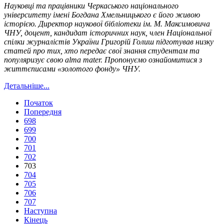
Науковці та працівники Черкаського національного
університету імені Богдана Хмельницького є його живою
історією. Директор наукової бібліотеки ім. М. Максимовича
ЧНУ, доцент, кандидат історичних наук, член Національної
спілки журналістів України Григорій Голиш підготував низку
статей про тих, хто передає свої знання студентам та
популяризує свою alma mater. Пропонуємо ознайомитися з
життєписами
«золотого фонду» ЧНУ
.
Детальніше...
Початок
Попередня
698
699
700
701
702
703
704
705
706
707
Наступна
Кінець