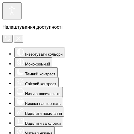
Налаштування доступності
Інвертувати кольори
Монохромний
Темний контраст
Світлий контраст
Низька насиченість
Висока насиченість
Виділити посилання
Виділити заголовки
Читач з екрана