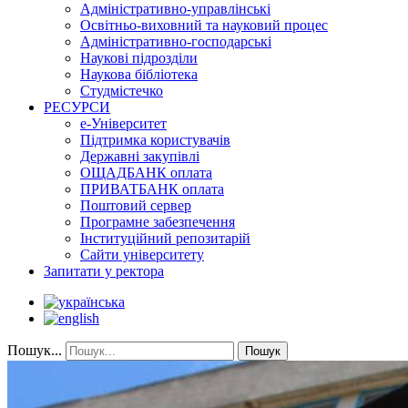
Адміністративно-управлінські
Освітньо-виховний та науковий процес
Адміністративно-господарські
Наукові підрозділи
Наукова бібліотека
Студмістечко
РЕСУРСИ
е-Університет
Підтримка користувачів
Державні закупівлі
ОЩАДБАНК оплата
ПРИВАТБАНК оплата
Поштовий сервер
Програмне забезпечення
Інституційний репозитарій
Сайти університету
Запитати у ректора
Пошук...
Пошук