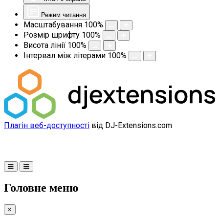
Режим читання
Масштабування
100
%
Розмір шрифту
100
%
Висота лінії
100
%
Інтервал між літерами
100
%
Плагін веб-доступності
від DJ-Extensions.com
Головне меню
×