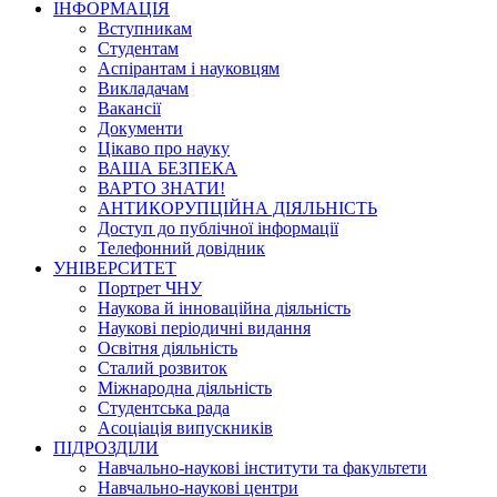
ІНФОРМАЦІЯ
Вступникам
Студентам
Аспірантам і науковцям
Викладачам
Вакансії
Документи
Цікаво про науку
ВАША БЕЗПЕКА
ВАРТО ЗНАТИ!
АНТИКОРУПЦІЙНА ДІЯЛЬНІСТЬ
Доступ до публічної інформації
Телефонний довідник
УНІВЕРСИТЕТ
Портрет ЧНУ
Наукова й інноваційна діяльність
Наукові періодичні видання
Освітня діяльність
Сталий розвиток
Міжнародна діяльність
Студентська рада
Асоціація випускників
ПІДРОЗДІЛИ
Навчально-наукові інститути та факультети
Навчально-наукові центри