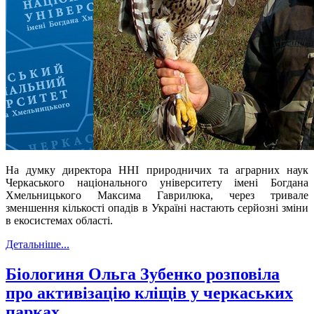
На думку директора ННІ природничих та аграрних наук
Черкаського національного університету імені Богдана
Хмельницького Максима Гаврилюка, через тривале
зменшення кількості опадів в Україні настають серйозні зміни
в екосистемах області.
Детальніше...
Біологиня Ольга Зубенко розповіла
про активізацію кліщів у черкаських
парках