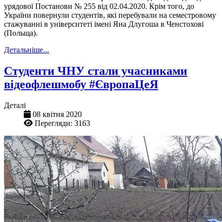
урядової Постанови № 255 від 02.04.2020. Крім того, до
України повернули студентів, які перебували на семестровому
стажуванні в університеті імені Яна Длугоша в Ченстохові
(Польща).
Детальніше...
Студенти ЧНУ стали учасниками
відеофлешмобу #ЄвропаЦеЯ
Деталі
08 квітня 2020
Перегляди: 3163