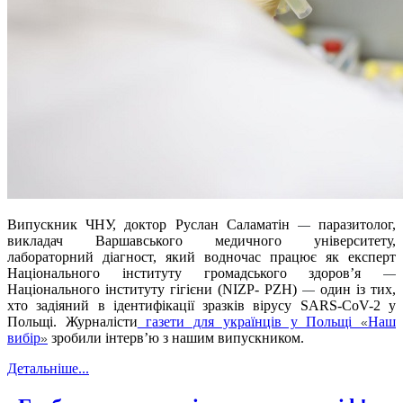
Випускник ЧНУ, доктор Руслан Саламатін
паразитолог,
—
викладач Варшавського медичного університету,
лабораторний діагност, який водночас працює як експерт
Національного інституту громадського здоров’я
—
Національного інституту гігієни (NIZP- PZH)
один із тих,
—
хто задіяний в ідентифікації зразків вірусу SARS-CoV-2 у
Польщі. Журналісти
г
азети для українців у Польщі
Наш
«
вибір
зробили інтерв’ю з нашим випускником.
»
Детальніше...