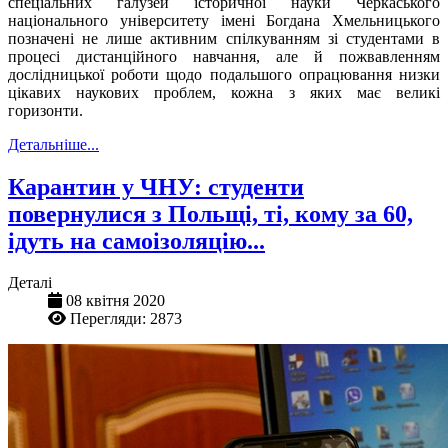
спеціальних галузей історичної науки Черкаського
національного університету імені Богдана Хмельницького
позначені не лише активним спілкуванням зі студентами в
процесі дистанційного навчання, але й пожвавленням
дослідницької роботи щодо подальшого опрацювання низки
цікавих наукових проблем, кожна з яких має великі
горизонти.
Детальніше...
Карантин у ЧНУ: студенти
повернулися з Польщі, ті, кому за 60,
ідуть на самоізоляцію...
Деталі
08 квітня 2020
Перегляди: 2873