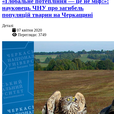
«Глобальне потепління — це не міф!»:
науковець ЧНУ про загибель
популяцій тварин на Черкащині
Деталі
07 квітня 2020
Перегляди: 3749