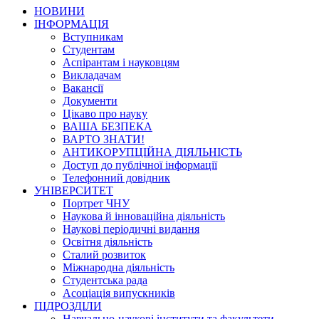
НОВИНИ
ІНФОРМАЦІЯ
Вступникам
Студентам
Аспірантам і науковцям
Викладачам
Вакансії
Документи
Цікаво про науку
ВАША БЕЗПЕКА
ВАРТО ЗНАТИ!
АНТИКОРУПЦІЙНА ДІЯЛЬНІСТЬ
Доступ до публічної інформації
Телефонний довідник
УНІВЕРСИТЕТ
Портрет ЧНУ
Наукова й інноваційна діяльність
Наукові періодичні видання
Освітня діяльність
Сталий розвиток
Міжнародна діяльність
Студентська рада
Асоціація випускників
ПІДРОЗДІЛИ
Навчально-наукові інститути та факультети