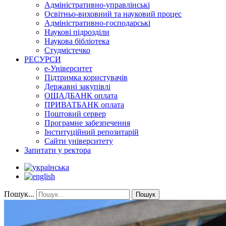
Адміністративно-управлінські
Освітньо-виховний та науковий процес
Адміністративно-господарські
Наукові підрозділи
Наукова бібліотека
Студмістечко
РЕСУРСИ
е-Університет
Підтримка користувачів
Державні закупівлі
ОЩАДБАНК оплата
ПРИВАТБАНК оплата
Поштовий сервер
Програмне забезпечення
Інституційний репозитарій
Сайти університету
Запитати у ректора
Пошук...
Пошук