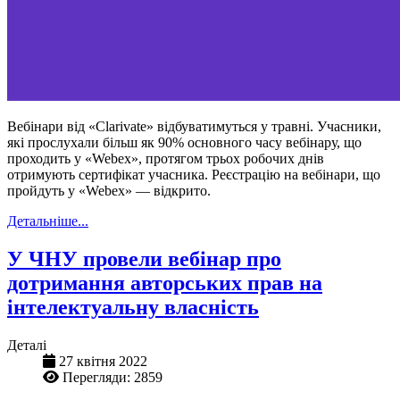
Вебінари від «Clarivate» відбуватимуться у травні. Учасники,
які прослухали більш як 90% основного часу вебінару, що
проходить у «Webex», протягом трьох робочих днів
отримують сертифікат учасника. Реєстрацію на вебінари, що
пройдуть у «Webex» — відкрито.
Детальніше...
У ЧНУ провели вебінар про
дотримання авторських прав на
інтелектуальну власність
Деталі
27 квітня 2022
Перегляди: 2859