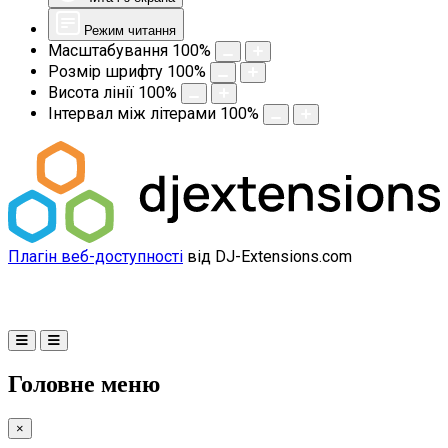
Режим читання
Масштабування
100
%
Розмір шрифту
100
%
Висота лінії
100
%
Інтервал між літерами
100
%
Плагін веб-доступності
від DJ-Extensions.com
Головне меню
×