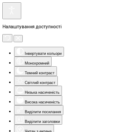
Налаштування доступності
Інвертувати кольори
Монохромний
Темний контраст
Світлий контраст
Низька насиченість
Висока насиченість
Виділити посилання
Виділити заголовки
Читач з екрана