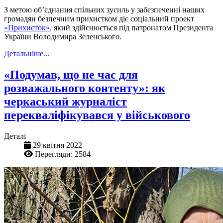
З метою об’єднання спільних зусиль у забезпеченні наших
громадян безпечним прихистком діє соціальний проект
«Прихисток»
, який здійснюється під патронатом Президента
України Володимира Зеленського.
Детальніше...
«Подумав, що не час для
розважального контенту»: як
черкаський журналіст
перекваліфікувався у військового
Деталі
29 квітня 2022
Перегляди: 2584