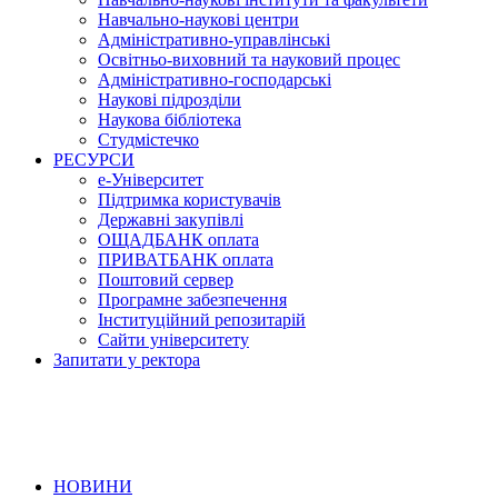
Навчально-наукові центри
Адміністративно-управлінські
Освітньо-виховний та науковий процес
Адміністративно-господарські
Наукові підрозділи
Наукова бібліотека
Студмістечко
РЕСУРСИ
е-Університет
Підтримка користувачів
Державні закупівлі
ОЩАДБАНК оплата
ПРИВАТБАНК оплата
Поштовий сервер
Програмне забезпечення
Інституційний репозитарій
Сайти університету
Запитати у ректора
НОВИНИ