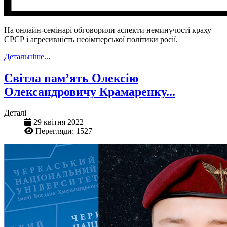
На онлайн-семінарі обговорили аспекти неминучості краху
СРСР і агресивність неоімперської політики росії.
Детальніше...
Світла пам’ять Олексію
Олександровичу Крамаренку...
Деталі
29 квітня 2022
Перегляди: 1527