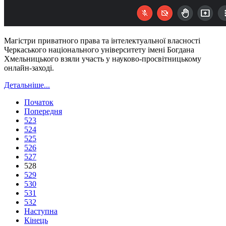
Магістри приватного права та інтелектуальної власності
Черкаського національного університету імені Богдана
Хмельницького взяли участь у науково-просвітницькому
онлайн-заході.
Детальніше...
Початок
Попередня
523
524
525
526
527
528
529
530
531
532
Наступна
Кінець