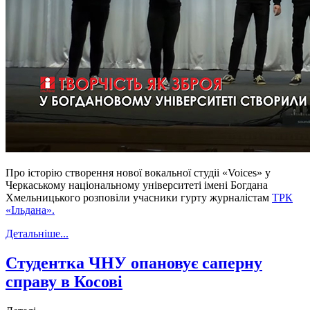
Про історію створення нової вокальної
студіі
«
Voices
» у
Черкаському національному університеті імені Богдана
Хмельницького розповіли учасники гурту журналістам
ТРК
«Ільдана».
Детальніше...
Студентка ЧНУ опановує саперну
справу в Косові