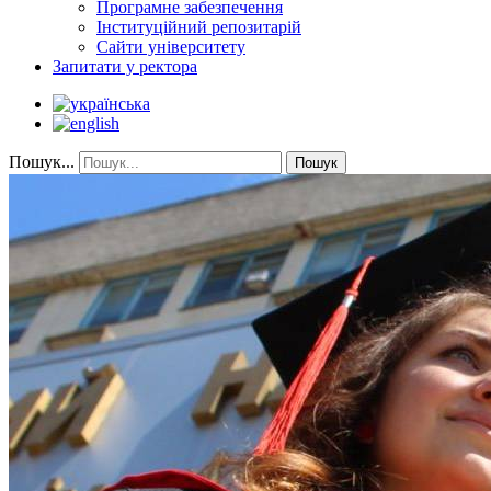
Програмне забезпечення
Інституційний репозитарій
Сайти університету
Запитати у ректора
Пошук...
Пошук