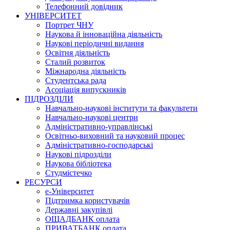
Телефонний довідник
УНІВЕРСИТЕТ
Портрет ЧНУ
Наукова й інноваційна діяльність
Наукові періодичні видання
Освітня діяльність
Сталий розвиток
Міжнародна діяльність
Студентська рада
Асоціація випускників
ПІДРОЗДІЛИ
Навчально-наукові інститути та факультети
Навчально-наукові центри
Адміністративно-управлінські
Освітньо-виховний та науковий процес
Адміністративно-господарські
Наукові підрозділи
Наукова бібліотека
Студмістечко
РЕСУРСИ
е-Університет
Підтримка користувачів
Державні закупівлі
ОЩАДБАНК оплата
ПРИВАТБАНК оплата