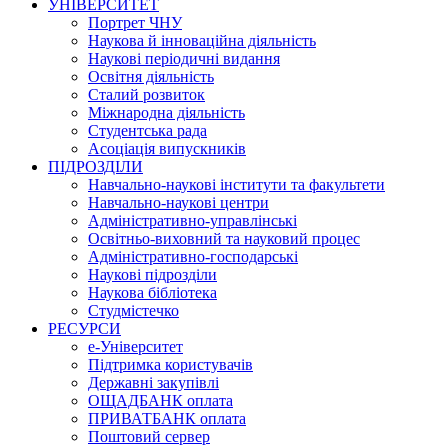
УНІВЕРСИТЕТ
Портрет ЧНУ
Наукова й інноваційна діяльність
Наукові періодичні видання
Освітня діяльність
Сталий розвиток
Міжнародна діяльність
Студентська рада
Асоціація випускників
ПІДРОЗДІЛИ
Навчально-наукові інститути та факультети
Навчально-наукові центри
Адміністративно-управлінські
Освітньо-виховний та науковий процес
Адміністративно-господарські
Наукові підрозділи
Наукова бібліотека
Студмістечко
РЕСУРСИ
е-Університет
Підтримка користувачів
Державні закупівлі
ОЩАДБАНК оплата
ПРИВАТБАНК оплата
Поштовий сервер