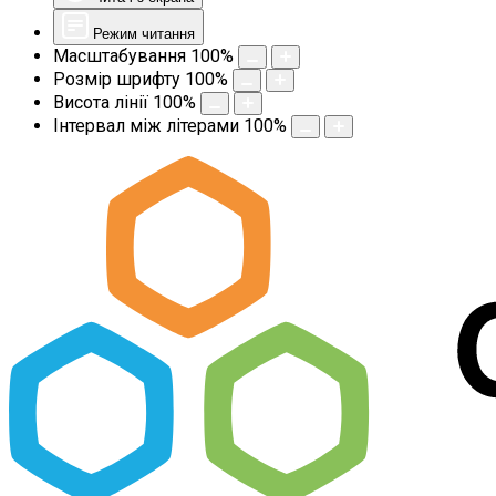
Режим читання
Масштабування
100
%
Розмір шрифту
100
%
Висота лінії
100
%
Інтервал між літерами
100
%