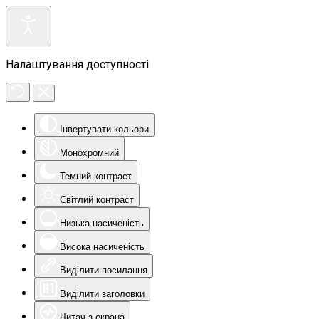
Налаштування доступності
Інвертувати кольори
Монохромний
Темний контраст
Світлий контраст
Низька насиченість
Висока насиченість
Виділити посилання
Виділити заголовки
Читач з екрана