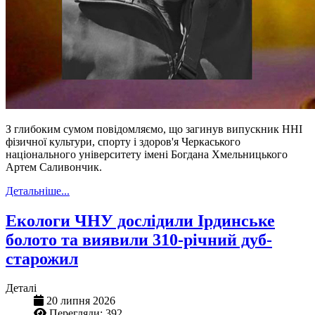
З глибоким сумом повідомляємо, що загинув випускник ННІ
фізичної культури, спорту і здоров'я Черкаського
національного університету імені Богдана Хмельницького
Артем Саливончик.
Детальніше...
Екологи ЧНУ дослідили Ірдинське
болото та виявили 310-річний дуб-
старожил
Деталі
20 липня 2026
Перегляди: 392