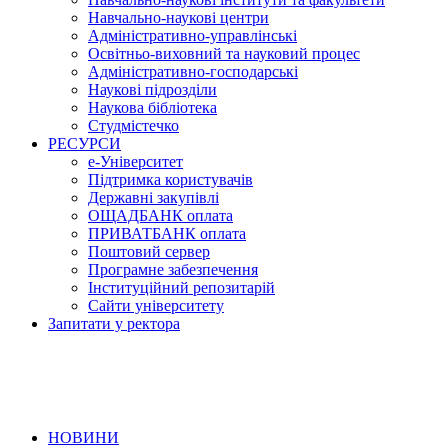
Навчально-наукові центри
Адміністративно-управлінські
Освітньо-виховний та науковий процес
Адміністративно-господарські
Наукові підрозділи
Наукова бібліотека
Студмістечко
РЕСУРСИ
е-Університет
Підтримка користувачів
Державні закупівлі
ОЩАДБАНК оплата
ПРИВАТБАНК оплата
Поштовий сервер
Програмне забезпечення
Інституційний репозитарій
Сайти університету
Запитати у ректора
НОВИНИ