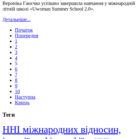
Вероніка Ганєчко успішно завершила навчання у міжнародній
літній школі «Uwoman Summer School 2.0».
Детальніше...
Початок
Попередня
1
2
3
4
5
6
7
8
9
10
Наступна
Кінець
Теги
ННІ міжнародних відносин,