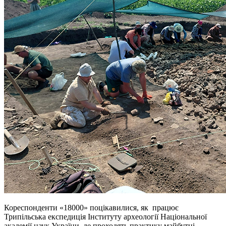
Кореспонденти «18000» поцікавилися, як працює
Трипільська експедиція Інституту археології Національної
академії наук України, де проходять практику майбутні