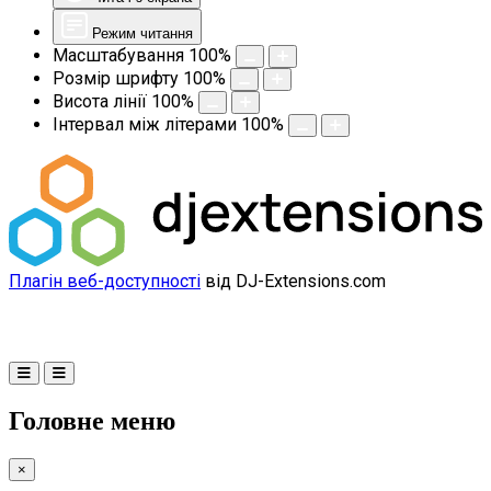
Режим читання
Масштабування
100
%
Розмір шрифту
100
%
Висота лінії
100
%
Інтервал між літерами
100
%
Плагін веб-доступності
від DJ-Extensions.com
Головне меню
×