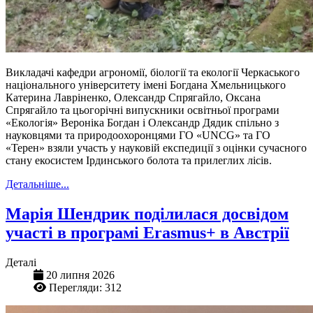
Викладачі кафедри агрономії, біології та екології Черкаського
національного університету імені Богдана Хмельницького
Катерина Лавріненко, Олександр Спрягайло, Оксана
Спрягайло та цьогорічні випускники освітньої програми
«Екологія» Вероніка Богдан і Олександр Дядик спільно з
науковцями та природоохоронцями ГО «UNCG» та ГО
«Терен» взяли участь у науковій експедиції з оцінки сучасного
стану екосистем Ірдинського болота та прилеглих лісів.
Детальніше...
Марія Шендрик поділилася досвідом
участі в програмі Erasmus+ в Австрії
Деталі
20 липня 2026
Перегляди: 312