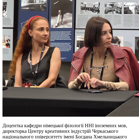
Доцентка кафедри німецької філології ННІ іноземних мов,
директорка Центру креативних індустрій Черкаського
національного університету імені Богдана Хмельницького