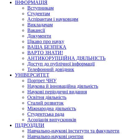
ІНФОРМАЦІЯ
Вступникам
Студентам
Аспірантам і науковцям
Викладачам
Вакансії
Документи
Цікаво про науку
ВАША БЕЗПЕКА
ВАРТО ЗНАТИ!
АНТИКОРУПЦІЙНА ДІЯЛЬНІСТЬ
Доступ до публічної інформації
Телефонний довідник
УНІВЕРСИТЕТ
Портрет ЧНУ
Наукова й інноваційна діяльність
Наукові періодичні видання
Освітня діяльність
Сталий розвиток
Міжнародна діяльність
Студентська рада
Асоціація випускників
ПІДРОЗДІЛИ
Навчально-наукові інститути та факультети
Навчально-наукові центри