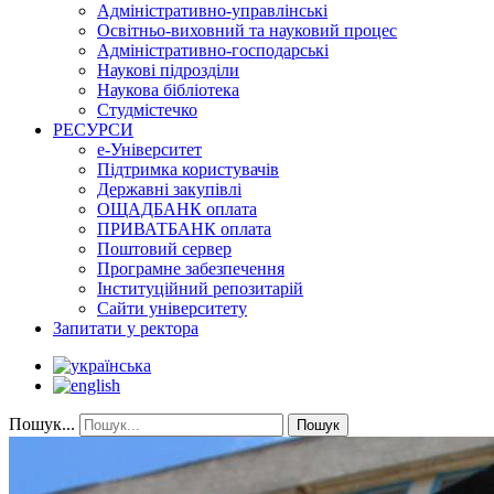
Адміністративно-управлінські
Освітньо-виховний та науковий процес
Адміністративно-господарські
Наукові підрозділи
Наукова бібліотека
Студмістечко
РЕСУРСИ
е-Університет
Підтримка користувачів
Державні закупівлі
ОЩАДБАНК оплата
ПРИВАТБАНК оплата
Поштовий сервер
Програмне забезпечення
Інституційний репозитарій
Сайти університету
Запитати у ректора
Пошук...
Пошук