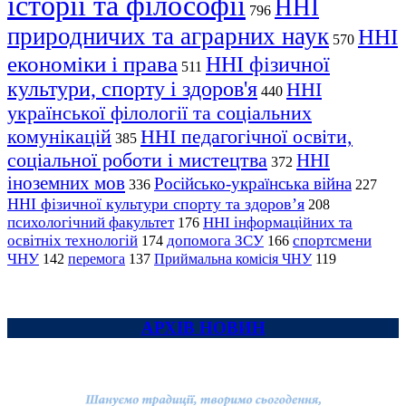
історії та філософії
ННІ
796
природничих та аграрних наук
ННІ
570
економіки і права
ННІ фізичної
511
культури, спорту і здоров'я
ННІ
440
української філології та соціальних
комунікацій
ННІ педагогічної освіти,
385
соціальної роботи і мистецтва
ННІ
372
іноземних мов
Російсько-українська війна
336
227
ННІ фізичної культури спорту та здоров’я
208
психологічний факультет
ННІ інформаційних та
176
освітніх технологій
допомога ЗСУ
спортсмени
174
166
ЧНУ
перемога
142
137
Приймальна комісія ЧНУ
119
АРХІВ НОВИН