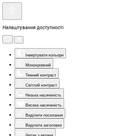
Налаштування доступності
Інвертувати кольори
Монохромний
Темний контраст
Світлий контраст
Низька насиченість
Висока насиченість
Виділити посилання
Виділити заголовки
Читач з екрана