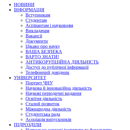
НОВИНИ
ІНФОРМАЦІЯ
Вступникам
Студентам
Аспірантам і науковцям
Викладачам
Вакансії
Документи
Цікаво про науку
ВАША БЕЗПЕКА
ВАРТО ЗНАТИ!
АНТИКОРУПЦІЙНА ДІЯЛЬНІСТЬ
Доступ до публічної інформації
Телефонний довідник
УНІВЕРСИТЕТ
Портрет ЧНУ
Наукова й інноваційна діяльність
Наукові періодичні видання
Освітня діяльність
Сталий розвиток
Міжнародна діяльність
Студентська рада
Асоціація випускників
ПІДРОЗДІЛИ
Навчально-наукові інститути та факультети