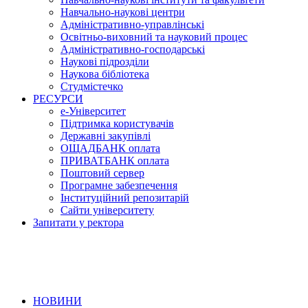
Навчально-наукові центри
Адміністративно-управлінські
Освітньо-виховний та науковий процес
Адміністративно-господарські
Наукові підрозділи
Наукова бібліотека
Студмістечко
РЕСУРСИ
е-Університет
Підтримка користувачів
Державні закупівлі
ОЩАДБАНК оплата
ПРИВАТБАНК оплата
Поштовий сервер
Програмне забезпечення
Інституційний репозитарій
Сайти університету
Запитати у ректора
НОВИНИ