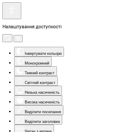
Налаштування доступності
Інвертувати кольори
Монохромний
Темний контраст
Світлий контраст
Низька насиченість
Висока насиченість
Виділити посилання
Виділити заголовки
Читач з екрана