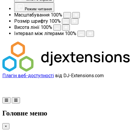
Режим читання
Масштабування
100
%
Розмір шрифту
100
%
Висота лінії
100
%
Інтервал між літерами
100
%
Плагін веб-доступності
від DJ-Extensions.com
Головне меню
×