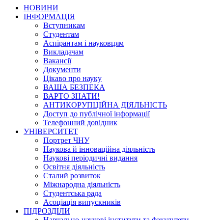
НОВИНИ
ІНФОРМАЦІЯ
Вступникам
Студентам
Аспірантам і науковцям
Викладачам
Вакансії
Документи
Цікаво про науку
ВАША БЕЗПЕКА
ВАРТО ЗНАТИ!
АНТИКОРУПЦІЙНА ДІЯЛЬНІСТЬ
Доступ до публічної інформації
Телефонний довідник
УНІВЕРСИТЕТ
Портрет ЧНУ
Наукова й інноваційна діяльність
Наукові періодичні видання
Освітня діяльність
Сталий розвиток
Міжнародна діяльність
Студентська рада
Асоціація випускників
ПІДРОЗДІЛИ
Навчально-наукові інститути та факультети