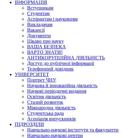
ІНФОРМАЦІЯ
Вступникам
Студентам
Аспірантам і науковцям
Викладачам
Вакансії
Документи
Цікаво про науку
ВАША БЕЗПЕКА
ВАРТО ЗНАТИ!
АНТИКОРУПЦІЙНА ДІЯЛЬНІСТЬ
Доступ до публічної інформації
Телефонний довідник
УНІВЕРСИТЕТ
Портрет ЧНУ
Наукова й інноваційна діяльність
Наукові періодичні видання
Освітня діяльність
Сталий розвиток
Міжнародна діяльність
Студентська рада
Асоціація випускників
ПІДРОЗДІЛИ
Навчально-наукові інститути та факультети
Навчально-наукові центри