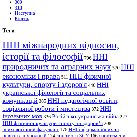
309
310
Наступна
Кінець
Теги
ННІ міжнародних відносин,
історії та філософії
ННІ
796
природничих та аграрних наук
ННІ
570
економіки і права
ННІ фізичної
511
культури, спорту і здоров'я
ННІ
440
української філології та соціальних
комунікацій
ННІ педагогічної освіти,
385
соціальної роботи і мистецтва
ННІ
372
іноземних мов
Російсько-українська війна
336
227
ННІ фізичної культури спорту та здоров’я
208
психологічний факультет
ННІ інформаційних та
176
освітніх технологій
допомога ЗСУ
спортсмени
174
166