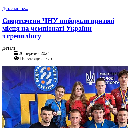
Детальніше...
Спортсмени ЧНУ вибороли призові
місця на чемпіонаті України
з грепплінгу
Деталі
26 березня 2024
Перегляди: 1775