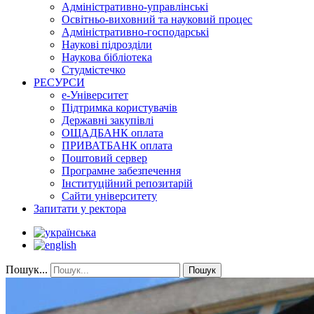
Адміністративно-управлінські
Освітньо-виховний та науковий процес
Адміністративно-господарські
Наукові підрозділи
Наукова бібліотека
Студмістечко
РЕСУРСИ
е-Університет
Підтримка користувачів
Державні закупівлі
ОЩАДБАНК оплата
ПРИВАТБАНК оплата
Поштовий сервер
Програмне забезпечення
Інституційний репозитарій
Сайти університету
Запитати у ректора
Пошук...
Пошук