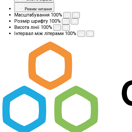
Режим читання
Масштабування
100
%
Розмір шрифту
100
%
Висота лінії
100
%
Інтервал між літерами
100
%