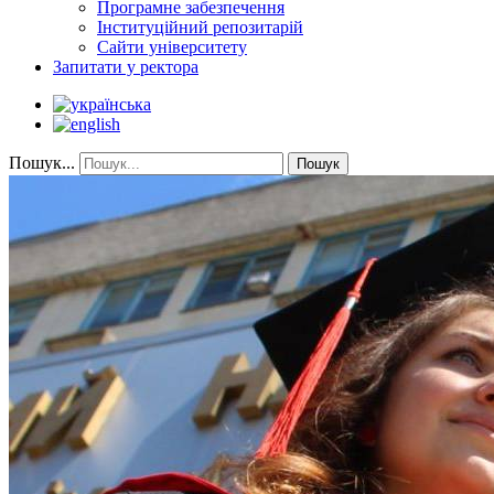
Програмне забезпечення
Інституційний репозитарій
Сайти університету
Запитати у ректора
Пошук...
Пошук