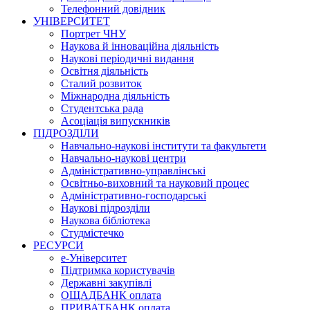
Телефонний довідник
УНІВЕРСИТЕТ
Портрет ЧНУ
Наукова й інноваційна діяльність
Наукові періодичні видання
Освітня діяльність
Сталий розвиток
Міжнародна діяльність
Студентська рада
Асоціація випускників
ПІДРОЗДІЛИ
Навчально-наукові інститути та факультети
Навчально-наукові центри
Адміністративно-управлінські
Освітньо-виховний та науковий процес
Адміністративно-господарські
Наукові підрозділи
Наукова бібліотека
Студмістечко
РЕСУРСИ
е-Університет
Підтримка користувачів
Державні закупівлі
ОЩАДБАНК оплата
ПРИВАТБАНК оплата