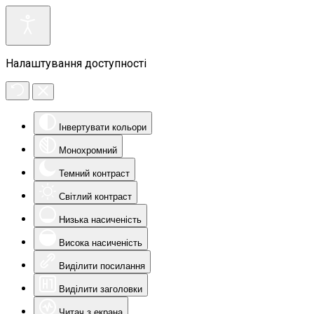
Налаштування доступності
Інвертувати кольори
Монохромний
Темний контраст
Світлий контраст
Низька насиченість
Висока насиченість
Виділити посилання
Виділити заголовки
Читач з екрана