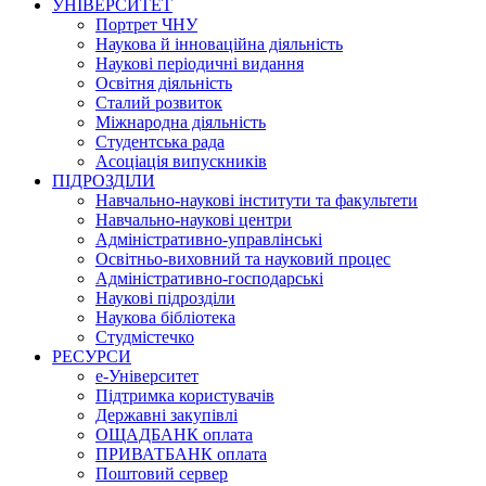
УНІВЕРСИТЕТ
Портрет ЧНУ
Наукова й інноваційна діяльність
Наукові періодичні видання
Освітня діяльність
Сталий розвиток
Міжнародна діяльність
Студентська рада
Асоціація випускників
ПІДРОЗДІЛИ
Навчально-наукові інститути та факультети
Навчально-наукові центри
Адміністративно-управлінські
Освітньо-виховний та науковий процес
Адміністративно-господарські
Наукові підрозділи
Наукова бібліотека
Студмістечко
РЕСУРСИ
е-Університет
Підтримка користувачів
Державні закупівлі
ОЩАДБАНК оплата
ПРИВАТБАНК оплата
Поштовий сервер