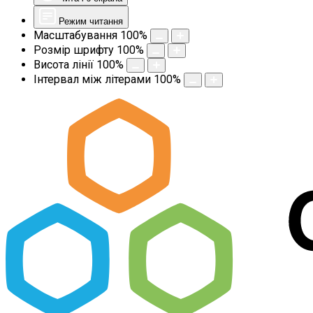
Режим читання
Масштабування
100
%
Розмір шрифту
100
%
Висота лінії
100
%
Інтервал між літерами
100
%