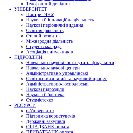
Телефонний довідник
УНІВЕРСИТЕТ
Портрет ЧНУ
Наукова й інноваційна діяльність
Наукові періодичні видання
Освітня діяльність
Сталий розвиток
Міжнародна діяльність
Студентська рада
Асоціація випускників
ПІДРОЗДІЛИ
Навчально-наукові інститути та факультети
Навчально-наукові центри
Адміністративно-управлінські
Освітньо-виховний та науковий процес
Адміністративно-господарські
Наукові підрозділи
Наукова бібліотека
Студмістечко
РЕСУРСИ
е-Університет
Підтримка користувачів
Державні закупівлі
ОЩАДБАНК оплата
ПРИВАТБАНК оплата