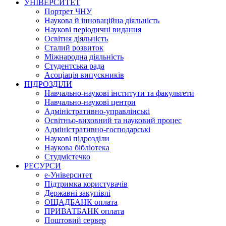
УНІВЕРСИТЕТ
Портрет ЧНУ
Наукова й інноваційна діяльність
Наукові періодичні видання
Освітня діяльність
Сталий розвиток
Міжнародна діяльність
Студентська рада
Асоціація випускників
ПІДРОЗДІЛИ
Навчально-наукові інститути та факультети
Навчально-наукові центри
Адміністративно-управлінські
Освітньо-виховний та науковий процес
Адміністративно-господарські
Наукові підрозділи
Наукова бібліотека
Студмістечко
РЕСУРСИ
е-Університет
Підтримка користувачів
Державні закупівлі
ОЩАДБАНК оплата
ПРИВАТБАНК оплата
Поштовий сервер