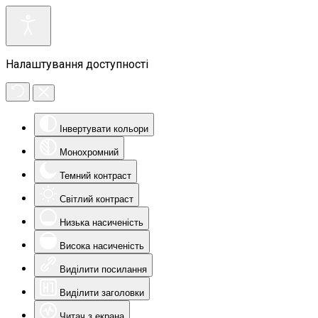
Налаштування доступності
Інвертувати кольори
Монохромний
Темний контраст
Світлий контраст
Низька насиченість
Висока насиченість
Виділити посилання
Виділити заголовки
Читач з екрана