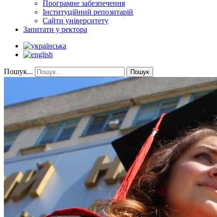
Програмне забезпечення
Інституційний репозитарій
Сайти університету
Запитати у ректора
Пошук...
Пошук