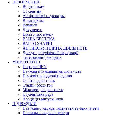
ІНФОРМАЦІЯ
Вступникам
Студентам
Аспірантам і науковцям
Викладачам
Вакансії
Документи
Цікаво про науку
ВАША БЕЗПЕКА
ВАРТО ЗНАТИ!
АНТИКОРУПЦІЙНА ДІЯЛЬНІСТЬ
Доступ до публічної інформації
Телефонний довідник
УНІВЕРСИТЕТ
Портрет ЧНУ
Наукова й інноваційна діяльність
Наукові періодичні видання
Освітня діяльність
Сталий розвиток
Міжнародна діяльність
Студентська рада
Асоціація випускників
ПІДРОЗДІЛИ
Навчально-наукові інститути та факультети
Навчально-наукові центри