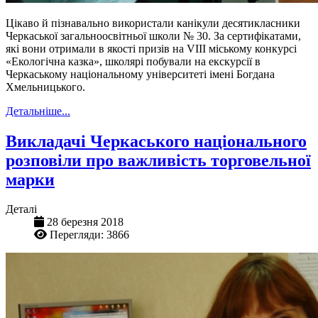
Цікаво й пізнавально використали канікули десятикласники
Черкаської загальноосвітньої школи № 30. За сертифікатами,
які вони отримали в якості призів на VІІІ міському конкурсі
«Екологічна казка», школярі побували на екскурсії в
Черкаському національному університеті імені Богдана
Хмельницького.
Детальніше...
Викладачі Черкаського національного
розповіли про важливість торговельної
марки
Деталі
28 березня 2018
Перегляди: 3866