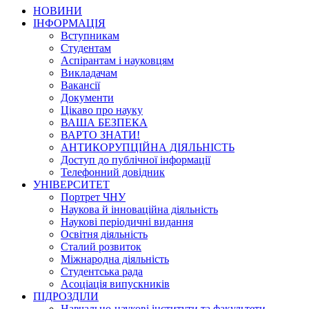
НОВИНИ
ІНФОРМАЦІЯ
Вступникам
Студентам
Аспірантам і науковцям
Викладачам
Вакансії
Документи
Цікаво про науку
ВАША БЕЗПЕКА
ВАРТО ЗНАТИ!
АНТИКОРУПЦІЙНА ДІЯЛЬНІСТЬ
Доступ до публічної інформації
Телефонний довідник
УНІВЕРСИТЕТ
Портрет ЧНУ
Наукова й інноваційна діяльність
Наукові періодичні видання
Освітня діяльність
Сталий розвиток
Міжнародна діяльність
Студентська рада
Асоціація випускників
ПІДРОЗДІЛИ
Навчально-наукові інститути та факультети