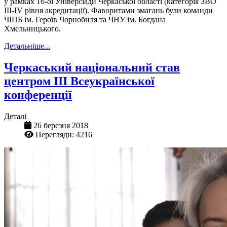
у рамках 16-ої Універсіади Черкаської області (категорія ЗВО
ІІІ-ІV рівня акредитації). Фаворитами змагань були команди
ЧІПБ ім. Героїв Чорнобиля та ЧНУ ім. Богдана
Хмельницького.
Детальніше...
Черкаський національний став
центром ІІІ Всеукраїнської
конференції
Деталі
26 березня 2018
Перегляди: 4216