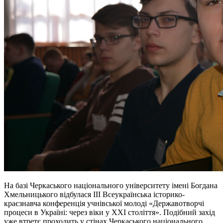
На базі Черкаського національного університету імені Богдана
Хмельницького відбулася ІІІ Всеукраїнська історико-
краєзнавча конференція учнівської молоді «Державотворчі
процеси в Україні: через віки у ХХІ століття». Подібний захід
уже втретє проходить у стінах Черкаського національного.