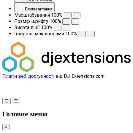
Режим читання
Масштабування
100
%
Розмір шрифту
100
%
Висота лінії
100
%
Інтервал між літерами
100
%
Плагін веб-доступності
від DJ-Extensions.com
Головне меню
×