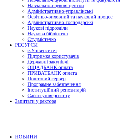
Навчально-наукові центри
Адміністративно-управлінські
Освітньо-виховний та науковий процес
Адміністративно-господарські
Наукові підрозділи
Наукова бібліотека
Студмістечко
РЕСУРСИ
е-Університет
Підтримка користувачів
Державні закупівлі
ОЩАДБАНК оплата
ПРИВАТБАНК оплата
Поштовий сервер
Програмне забезпечення
Інституційний репозитарій
Сайти університету
Запитати у ректора
НОВИНИ