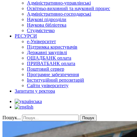
Адміністративно-управлінські
Освітньо-виховний та науковий процес
Адміністративно-господарські
Наукові підрозділи
Наукова бібліотека
Студмістечко
РЕСУРСИ
е-Університет
Підтримка користувачів
Державні закупівлі
ОЩАДБАНК оплата
ПРИВАТБАНК оплата
Поштовий сервер
Програмне забезпечення
Інституційний репозитарій
Сайти університету
Запитати у ректора
Пошук...
Пошук