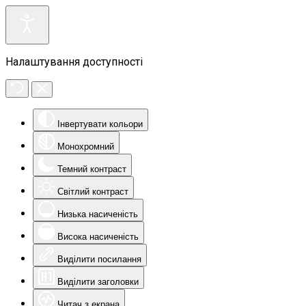
Налаштування доступності
Інвертувати кольори
Монохромний
Темний контраст
Світлий контраст
Низька насиченість
Висока насиченість
Виділити посилання
Виділити заголовки
Читач з екрана