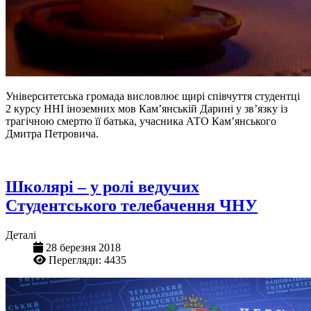
Університетська громада висловлює щирі співчуття студентці
2 курсу ННІ іноземних мов Кам’янській Дарині у зв’язку із
трагічною смертю її батька, учасника АТО Кам’янського
Дмитра Петровича.
Школярі – у ролі ведучих
Студентського телебачення ЧНУ
Деталі
28 березня 2018
Перегляди: 4435