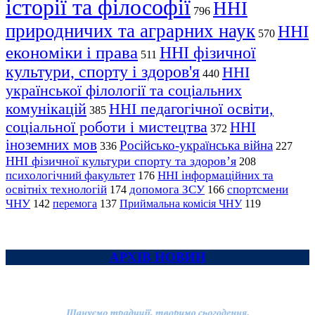
історії та філософії
ННІ
796
природничих та аграрних наук
ННІ
570
економіки і права
ННІ фізичної
511
культури, спорту і здоров'я
ННІ
440
української філології та соціальних
комунікацій
ННІ педагогічної освіти,
385
соціальної роботи і мистецтва
ННІ
372
іноземних мов
Російсько-українська війна
336
227
ННІ фізичної культури спорту та здоров’я
208
психологічний факультет
ННІ інформаційних та
176
освітніх технологій
допомога ЗСУ
спортсмени
174
166
ЧНУ
перемога
142
137
Приймальна комісія ЧНУ
119
АРХІВ НОВИН