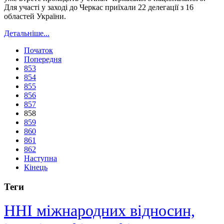
Для участі у заході до Черкас приїхали 22 делегації з 16
областей України.
Детальніше...
Початок
Попередня
853
854
855
856
857
858
859
860
861
862
Наступна
Кінець
Теги
ННІ міжнародних відносин,