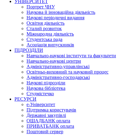
УНІВЕРСИТЕТ
Портрет ЧНУ
Наукова й інноваційна діяльність
Наукові періодичні видання
Освітня діяльність
Сталий розвиток
Міжнародна діяльність
Студентська рада
Асоціація випускників
ПІДРОЗДІЛИ
Навчально-наукові інститути та факультети
Навчально-наукові центри
Адміністративно-управлінські
Освітньо-виховний та науковий процес
Адміністративно-господарські
Наукові підрозділи
Наукова бібліотека
Студмістечко
РЕСУРСИ
е-Університет
Підтримка користувачів
Державні закупівлі
ОЩАДБАНК оплата
ПРИВАТБАНК оплата
Поштовий сервер