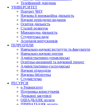
Телефонний довідник
УНІВЕРСИТЕТ
Портрет ЧНУ
Наукова й інноваційна діяльність
Наукові періодичні видання
Освітня діяльність
Сталий розвиток
Міжнародна діяльність
Студентська рада
Асоціація випускників
ПІДРОЗДІЛИ
Навчально-наукові інститути та факультети
Навчально-наукові центри
Адміністративно-управлінські
Освітньо-виховний та науковий процес
Адміністративно-господарські
Наукові підрозділи
Наукова бібліотека
Студмістечко
РЕСУРСИ
е-Університет
Підтримка користувачів
Державні закупівлі
ОЩАДБАНК оплата
ПРИВАТБАНК оплата