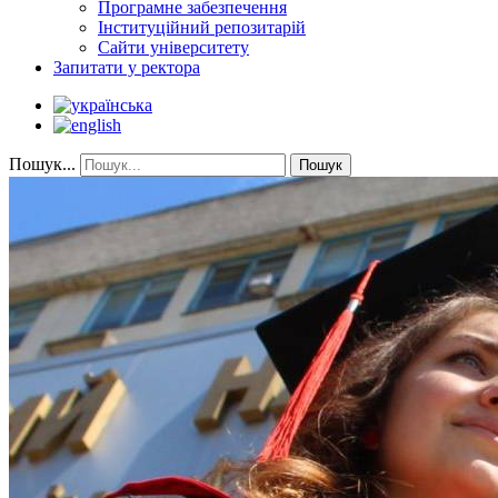
Програмне забезпечення
Інституційний репозитарій
Сайти університету
Запитати у ректора
Пошук...
Пошук