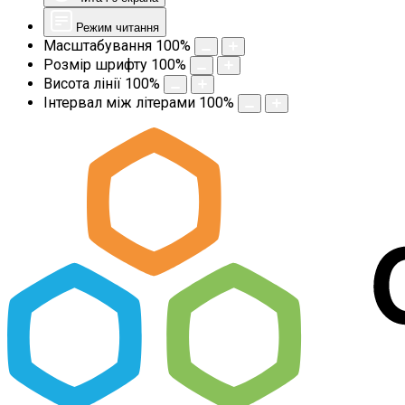
Режим читання
Масштабування
100
%
Розмір шрифту
100
%
Висота лінії
100
%
Інтервал між літерами
100
%