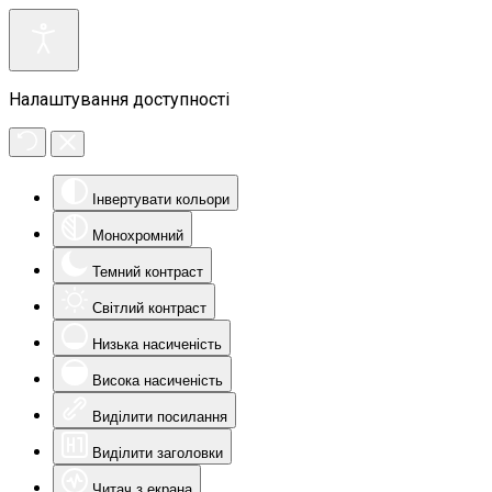
Налаштування доступності
Інвертувати кольори
Монохромний
Темний контраст
Світлий контраст
Низька насиченість
Висока насиченість
Виділити посилання
Виділити заголовки
Читач з екрана