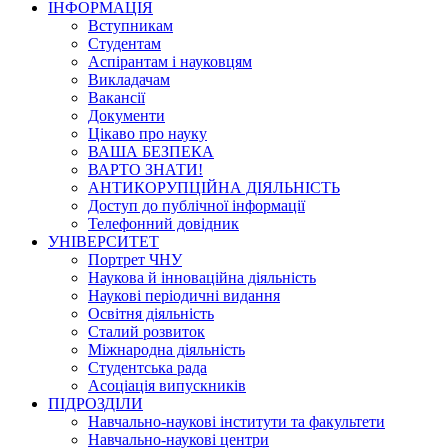
ІНФОРМАЦІЯ
Вступникам
Студентам
Аспірантам і науковцям
Викладачам
Вакансії
Документи
Цікаво про науку
ВАША БЕЗПЕКА
ВАРТО ЗНАТИ!
АНТИКОРУПЦІЙНА ДІЯЛЬНІСТЬ
Доступ до публічної інформації
Телефонний довідник
УНІВЕРСИТЕТ
Портрет ЧНУ
Наукова й інноваційна діяльність
Наукові періодичні видання
Освітня діяльність
Сталий розвиток
Міжнародна діяльність
Студентська рада
Асоціація випускників
ПІДРОЗДІЛИ
Навчально-наукові інститути та факультети
Навчально-наукові центри