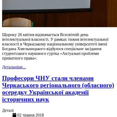
Щороку 26 квітня відзначається Всесвітній день
інтелектуальної власності. У рамках тижня інтелектуальної
власності в Черкаському національному університеті імені
Богдана Хмельницького відбулося спеціальне засідання
студентського наукового гуртка «Актуальні проблеми
приватного права».
Детальніше...
Професори ЧНУ стали членами
Черкаського регіонального (обласного)
осередку Української академії
історичних наук
Деталі
02 травня 2018