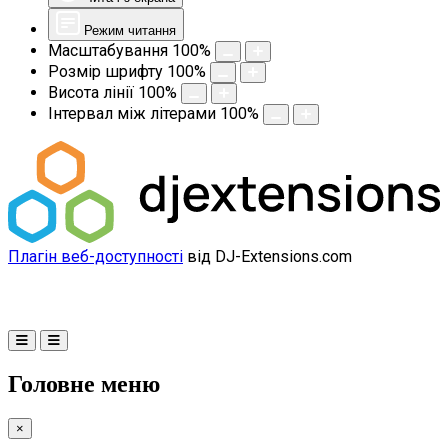
Режим читання
Масштабування
100
%
Розмір шрифту
100
%
Висота лінії
100
%
Інтервал між літерами
100
%
Плагін веб-доступності
від DJ-Extensions.com
Головне меню
×