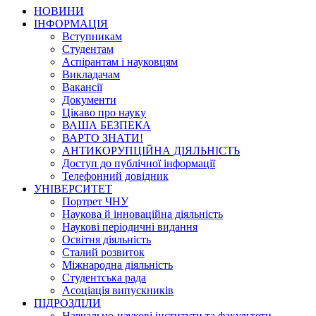
НОВИНИ
ІНФОРМАЦІЯ
Вступникам
Студентам
Аспірантам і науковцям
Викладачам
Вакансії
Документи
Цікаво про науку
ВАША БЕЗПЕКА
ВАРТО ЗНАТИ!
АНТИКОРУПЦІЙНА ДІЯЛЬНІСТЬ
Доступ до публічної інформації
Телефонний довідник
УНІВЕРСИТЕТ
Портрет ЧНУ
Наукова й інноваційна діяльність
Наукові періодичні видання
Освітня діяльність
Сталий розвиток
Міжнародна діяльність
Студентська рада
Асоціація випускників
ПІДРОЗДІЛИ
Навчально-наукові інститути та факультети