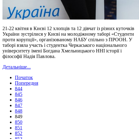
21-22 квітня в Києві 12 хлопців та 12 дівчат із різних куточків
України зустрілися у Києві на молодіжному таборі «Студенти
проти корупції», організованому НАБУ спільно з ПРООН. У
таборі взяла участь і студентка Черкаського національного
університету імені Богдана Хмельницького ННІ історії і
філософії Надія Павлова.
Детальніше...
Початок
Попередня
844
845
846
847
848
849
850
851
852
853