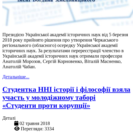
Президією Української академії історичних наук від 5 березня
2018 року прийнято рішення про утворення Черкаського
регіонального (обласного) осередку Української академії
історичних наук. За результатами перереєстрації членство в
Українській академії історичних наук отримали професори
Анатолій Морозов, Сергій Корновенко, Віталій Масненко,
Анатолій Чабан.
Детальніше...
Студентка ННІ історії і філософії взяла
участь у молодіжному таборі
«Студенти проти корупції»
Деталі
02 травня 2018
Перегляди: 3334