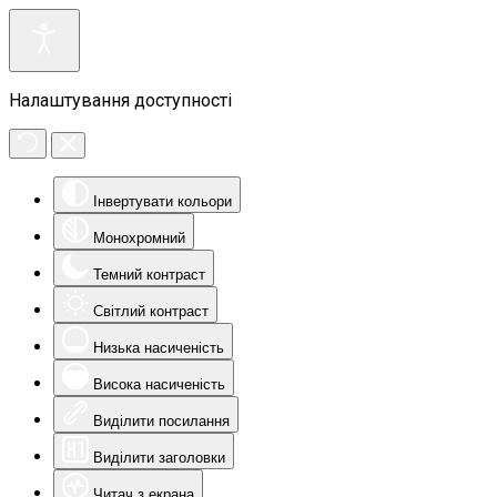
Налаштування доступності
Інвертувати кольори
Монохромний
Темний контраст
Світлий контраст
Низька насиченість
Висока насиченість
Виділити посилання
Виділити заголовки
Читач з екрана