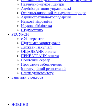
Навчально-наукові центри
Адміністративно-управлінські
Освітньо-виховний та науковий процес
Адміністративно-господарські
Наукові підрозділи
Наукова бібліотека
Студмістечко
РЕСУРСИ
е-Університет
Підтримка користувачів
Державні закупівлі
ОЩАДБАНК оплата
ПРИВАТБАНК оплата
Поштовий сервер
Програмне забезпечення
Інституційний репозитарій
Сайти університету
Запитати у ректора
НОВИНИ