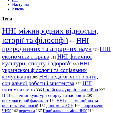
Наступна
Кінець
Теги
ННІ міжнародних відносин,
історії та філософії
ННІ
796
природничих та аграрних наук
ННІ
570
економіки і права
ННІ фізичної
511
культури, спорту і здоров'я
ННІ
440
української філології та соціальних
комунікацій
ННІ педагогічної освіти,
385
соціальної роботи і мистецтва
ННІ
372
іноземних мов
Російсько-українська війна
336
227
ННІ фізичної культури спорту та здоров’я
208
психологічний факультет
ННІ інформаційних та
176
освітніх технологій
допомога ЗСУ
спортсмени
174
166
ЧНУ
перемога
142
137
Приймальна комісія ЧНУ
119