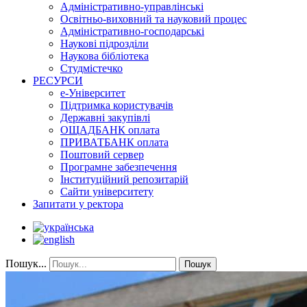
Адміністративно-управлінські
Освітньо-виховний та науковий процес
Адміністративно-господарські
Наукові підрозділи
Наукова бібліотека
Студмістечко
РЕСУРСИ
е-Університет
Підтримка користувачів
Державні закупівлі
ОЩАДБАНК оплата
ПРИВАТБАНК оплата
Поштовий сервер
Програмне забезпечення
Інституційний репозитарій
Сайти університету
Запитати у ректора
Пошук...
Пошук