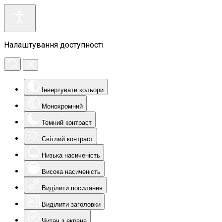
Налаштування доступності
Інвертувати кольори
Монохромний
Темний контраст
Світлий контраст
Низька насиченість
Висока насиченість
Виділити посилання
Виділити заголовки
Читач з екрана