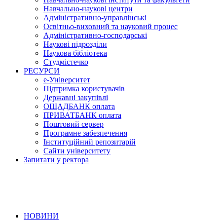
Навчально-наукові центри
Адміністративно-управлінські
Освітньо-виховний та науковий процес
Адміністративно-господарські
Наукові підрозділи
Наукова бібліотека
Студмістечко
РЕСУРСИ
е-Університет
Підтримка користувачів
Державні закупівлі
ОЩАДБАНК оплата
ПРИВАТБАНК оплата
Поштовий сервер
Програмне забезпечення
Інституційний репозитарій
Сайти університету
Запитати у ректора
НОВИНИ