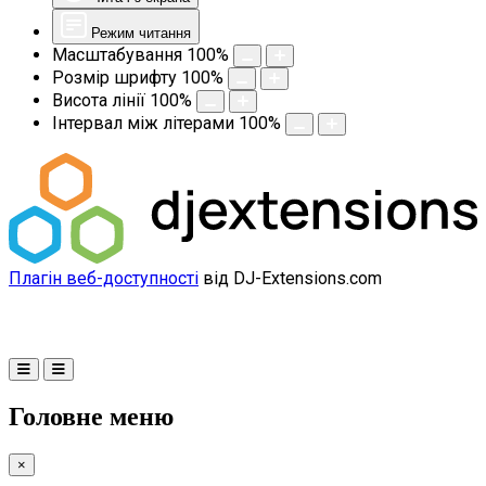
Режим читання
Масштабування
100
%
Розмір шрифту
100
%
Висота лінії
100
%
Інтервал між літерами
100
%
Плагін веб-доступності
від DJ-Extensions.com
Головне меню
×