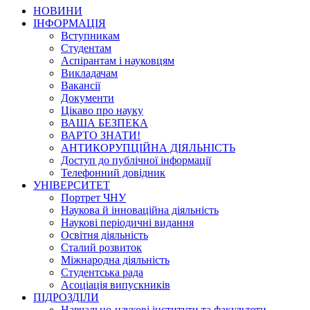
НОВИНИ
ІНФОРМАЦІЯ
Вступникам
Студентам
Аспірантам і науковцям
Викладачам
Вакансії
Документи
Цікаво про науку
ВАША БЕЗПЕКА
ВАРТО ЗНАТИ!
АНТИКОРУПЦІЙНА ДІЯЛЬНІСТЬ
Доступ до публічної інформації
Телефонний довідник
УНІВЕРСИТЕТ
Портрет ЧНУ
Наукова й інноваційна діяльність
Наукові періодичні видання
Освітня діяльність
Сталий розвиток
Міжнародна діяльність
Студентська рада
Асоціація випускників
ПІДРОЗДІЛИ
Навчально-наукові інститути та факультети