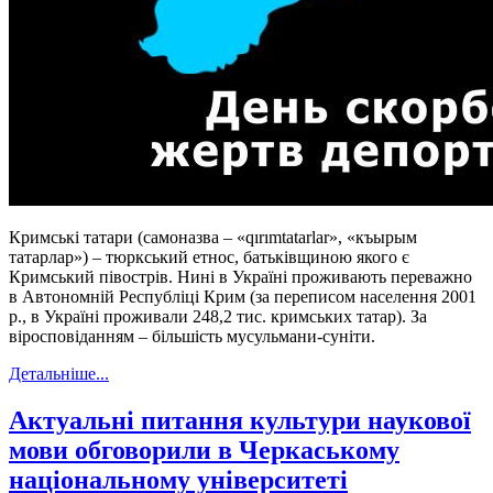
Кримські татари (самоназва – «qırımtatarlar», «къырым
татарлар») – тюркський етнос, батьківщиною якого є
Кримський півострів. Нині в Україні проживають переважно
в Автономній Республіці Крим (за переписом населення 2001
р., в Україні проживали 248,2 тис. кримських татар). За
віросповіданням – більшість мусульмани-суніти.
Детальніше...
Актуальні питання культури наукової
мови обговорили в Черкаському
національному університеті