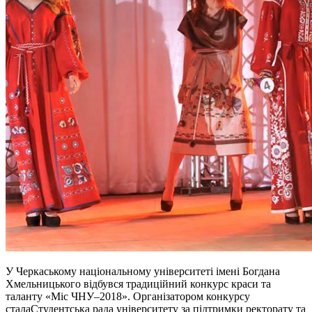
У Черкаському національному університеті імені Богдана
Хмельницького відбувся традиційний конкурс краси та
таланту «Міс ЧНУ–2018». Організатором конкурсу
сталаСтудентська рада університету за підтримки ректорату та