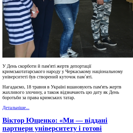
У День скорботи й пам'яті жертв депортації
кримськотатарського народу у Черкаському національному
університеті був створений куточок пам`яті.
Нагадаємо, 18 травня в Україні вшановують пам'ять жертв
жахливого злочину, а також відзначають цю дату як День
боротьби за права кримських татар.
Детальніше...
Віктор Ющенко: «Ми — віддані
партнери університету і готові