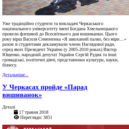
Уже традиційно студенти та викладачі Черкаського
національного університету імені Богдана Хмельницького
провели флешмоб до Всесвітнього дня вишиванки. Цього
року вірш Василя Симоненка «Я закоханий палко, без міри…»
разом зі студентами декламували члени Наглядової ради,
серед яких Президент України (у 2005-2010 роках) Віктор
Ющенко, народний депутат України Сергій Рудик та інші
громадські, політичні діячі, представники культури, науки,
бізнесу.
Детальніше...
У Черкасах пройде «Парад
вишиванок»
Деталі
17 травня 2018
Перегляди: 3851