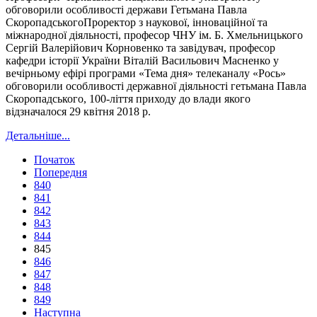
обговорили особливості держави Гетьмана Павла
СкоропадськогоПроректор з наукової, інноваційної та
міжнародної діяльності, професор ЧНУ ім. Б. Хмельницького
Сергій Валерійович Корновенко та завідувач, професор
кафедри історії України Віталій Васильович Масненко у
вечірньому ефірі програми «Тема дня» телеканалу «Рось»
обговорили особливості державної діяльності гетьмана Павла
Скоропадського, 100-ліття приходу до влади якого
відзначалося 29 квітня 2018 р.
Детальніше...
Початок
Попередня
840
841
842
843
844
845
846
847
848
849
Наступна