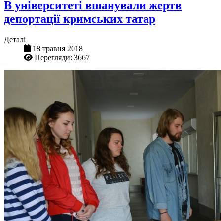
В університеті вшанували жертв
депортації кримських татар
Деталі
18 травня 2018
Перегляди: 3667