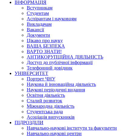
ІНФОРМАЦІЯ
Вступникам
Студентам
Аспірантам і науковцям
Викладачам
Вакансії
Документи
Цікаво про науку
ВАША БЕЗПЕКА
ВАРТО ЗНАТИ!
АНТИКОРУПЦІЙНА ДІЯЛЬНІСТЬ
Доступ до публічної інформації
Телефонний довідник
УНІВЕРСИТЕТ
Портрет ЧНУ
Наукова й інноваційна діяльність
Наукові періодичні видання
Освітня діяльність
Сталий розвиток
Міжнародна діяльність
Студентська рада
Асоціація випускників
ПІДРОЗДІЛИ
Навчально-наукові інститути та факультети
Навчально-наукові центри