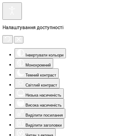
Налаштування доступності
Інвертувати кольори
Монохромний
Темний контраст
Світлий контраст
Низька насиченість
Висока насиченість
Виділити посилання
Виділити заголовки
Читач з екрана