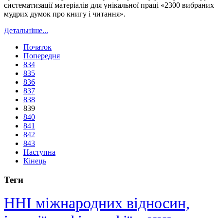
систематизації матеріалів для унікальної праці «2300 вибраних
мудрих думок про книгу і читання».
Детальніше...
Початок
Попередня
834
835
836
837
838
839
840
841
842
843
Наступна
Кінець
Теги
ННІ міжнародних відносин,