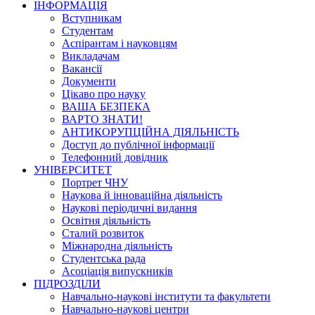
ІНФОРМАЦІЯ
Вступникам
Студентам
Аспірантам і науковцям
Викладачам
Вакансії
Документи
Цікаво про науку
ВАША БЕЗПЕКА
ВАРТО ЗНАТИ!
АНТИКОРУПЦІЙНА ДІЯЛЬНІСТЬ
Доступ до публічної інформації
Телефонний довідник
УНІВЕРСИТЕТ
Портрет ЧНУ
Наукова й інноваційна діяльність
Наукові періодичні видання
Освітня діяльність
Сталий розвиток
Міжнародна діяльність
Студентська рада
Асоціація випускників
ПІДРОЗДІЛИ
Навчально-наукові інститути та факультети
Навчально-наукові центри