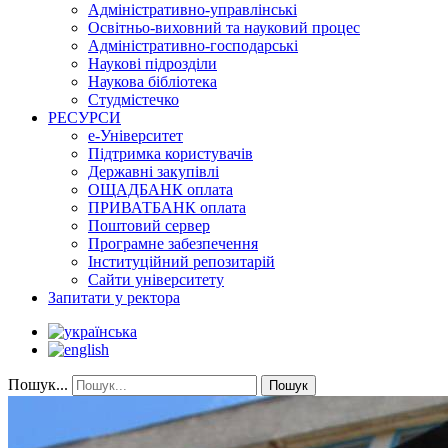
Адміністративно-управлінські
Освітньо-виховний та науковий процес
Адміністративно-господарські
Наукові підрозділи
Наукова бібліотека
Студмістечко
РЕСУРСИ
е-Університет
Підтримка користувачів
Державні закупівлі
ОЩАДБАНК оплата
ПРИВАТБАНК оплата
Поштовий сервер
Програмне забезпечення
Інституційний репозитарій
Сайти університету
Запитати у ректора
Пошук...
Пошук