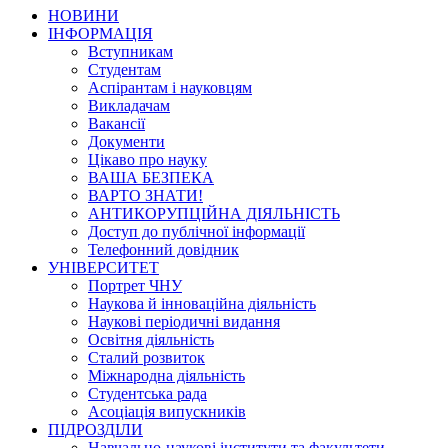
НОВИНИ
ІНФОРМАЦІЯ
Вступникам
Студентам
Аспірантам і науковцям
Викладачам
Вакансії
Документи
Цікаво про науку
ВАША БЕЗПЕКА
ВАРТО ЗНАТИ!
АНТИКОРУПЦІЙНА ДІЯЛЬНІСТЬ
Доступ до публічної інформації
Телефонний довідник
УНІВЕРСИТЕТ
Портрет ЧНУ
Наукова й інноваційна діяльність
Наукові періодичні видання
Освітня діяльність
Сталий розвиток
Міжнародна діяльність
Студентська рада
Асоціація випускників
ПІДРОЗДІЛИ
Навчально-наукові інститути та факультети