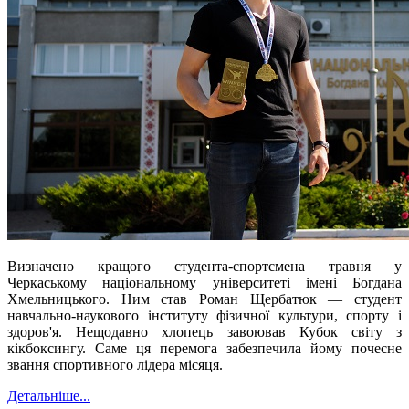
Визначено кращого студента-спортсмена травня у
Черкаському національному університеті імені Богдана
Хмельницького. Ним став Роман Щербатюк — с
тудент
навчально-наукового інституту
фізичної культури, спорту і
здоров'я.
Нещодавно хлопець
завоював Кубок світу з
кікбоксингу.
Саме ця перемога
забезпечила йому почесне
звання спортивного лідера місяця.
Детальніше...