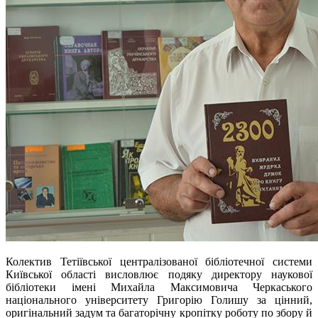
Колектив Тетіївської централізованої бібліотечної системи
Київської області висловлює подяку директору н
аукової
бібліотеки імені Михайла Максимовича Черкаського
національного університету
Григорію Голишу за
цінний,
оригінальний задум та багаторічну кропітку роботу по збору й