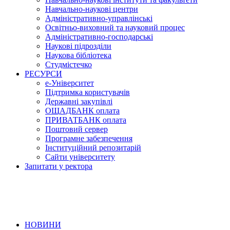
Навчально-наукові центри
Адміністративно-управлінські
Освітньо-виховний та науковий процес
Адміністративно-господарські
Наукові підрозділи
Наукова бібліотека
Студмістечко
РЕСУРСИ
е-Університет
Підтримка користувачів
Державні закупівлі
ОЩАДБАНК оплата
ПРИВАТБАНК оплата
Поштовий сервер
Програмне забезпечення
Інституційний репозитарій
Сайти університету
Запитати у ректора
НОВИНИ