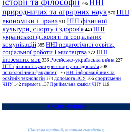
історії та філософії
ННІ
796
природничих та аграрних наук
ННІ
570
економіки і права
ННІ фізичної
511
культури, спорту і здоров'я
ННІ
440
української філології та соціальних
комунікацій
ННІ педагогічної освіти,
385
соціальної роботи і мистецтва
ННІ
372
іноземних мов
Російсько-українська війна
336
227
ННІ фізичної культури спорту та здоров’я
208
психологічний факультет
ННІ інформаційних та
176
освітніх технологій
допомога ЗСУ
спортсмени
174
166
ЧНУ
перемога
142
137
Приймальна комісія ЧНУ
119
АРХІВ НОВИН