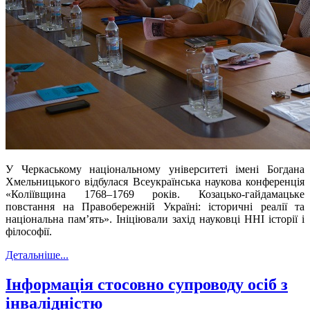
У Черкаському національному університеті імені Богдана
Хмельницького відбулася Всеукраїнська наукова конференція
«Коліївщина 1768–1769 років. Козацько-гайдамацьке
повстання на Правобережній Україні: історичні реалії та
національна пам’ять». Ініціювали захід науковці ННІ історії і
філософії.
Детальніше...
Інформація стосовно супроводу осіб з
інвалідністю