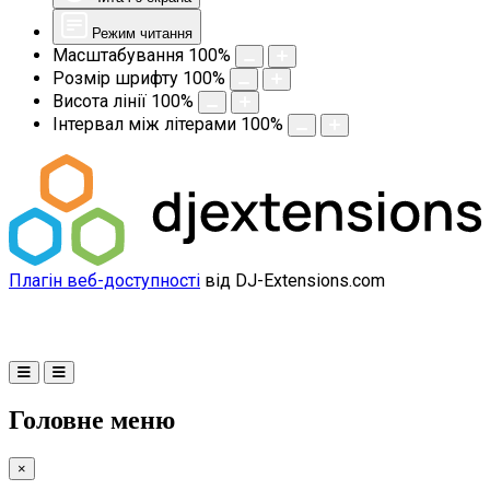
Режим читання
Масштабування
100
%
Розмір шрифту
100
%
Висота лінії
100
%
Інтервал між літерами
100
%
Плагін веб-доступності
від DJ-Extensions.com
Головне меню
×