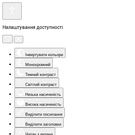
Налаштування доступності
Інвертувати кольори
Монохромний
Темний контраст
Світлий контраст
Низька насиченість
Висока насиченість
Виділити посилання
Виділити заголовки
Читач з екрана