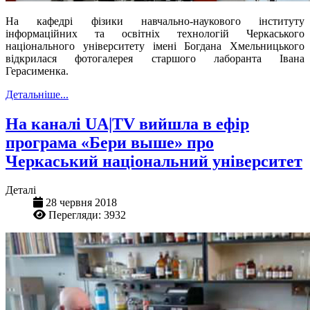
На кафедрі фізики навчально-наукового інституту
інформаційних та освітніх технологій Черкаського
національного університету імені Богдана Хмельницького
відкрилася фотогалерея старшого лаборанта Івана
Герасименка.
Детальніше...
На каналі UA|TV вийшла в ефір
програма «Бери выше» про
Черкаський національний університет
Деталі
28 червня 2018
Перегляди: 3932