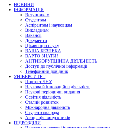
НОВИНИ
ІНФОРМАЦІЯ
Вступникам
Студентам
Аспірантам і науковцям
Викладачам
Вакансії
Документи
Цікаво про науку
ВАША БЕЗПЕКА
ВАРТО ЗНАТИ!
АНТИКОРУПЦІЙНА ДІЯЛЬНІСТЬ
Доступ до публічної інформації
Телефонний довідник
УНІВЕРСИТЕТ
Портрет ЧНУ
Наукова й інноваційна діяльність
Наукові періодичні видання
Освітня діяльність
Сталий розвиток
Міжнародна діяльність
Студентська рада
Асоціація випускників
ПІДРОЗДІЛИ
Навчально-наукові інститути та факультети