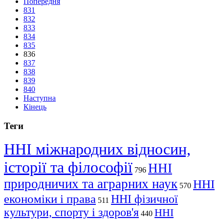
Попередня
831
832
833
834
835
836
837
838
839
840
Наступна
Кінець
Теги
ННІ міжнародних відносин,
історії та філософії
ННІ
796
природничих та аграрних наук
ННІ
570
економіки і права
ННІ фізичної
511
культури, спорту і здоров'я
ННІ
440