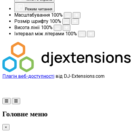
Режим читання
Масштабування
100
%
Розмір шрифту
100
%
Висота лінії
100
%
Інтервал між літерами
100
%
Плагін веб-доступності
від DJ-Extensions.com
Головне меню
×