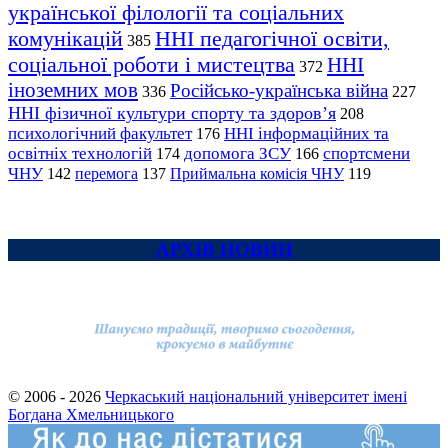
української філології та соціальних
комунікацій
ННІ педагогічної освіти,
385
соціальної роботи і мистецтва
ННІ
372
іноземних мов
Російсько-українська війна
336
227
ННІ фізичної культури спорту та здоров’я
208
психологічний факультет
ННІ інформаційних та
176
освітніх технологій
допомога ЗСУ
спортсмени
174
166
ЧНУ
перемога
142
137
Приймальна комісія ЧНУ
119
АРХІВ НОВИН
© 2006 - 2026
Черкаський національний університет імені
Богдана Хмельницького