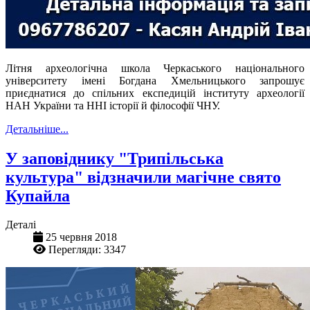
Літня археологічна школа Черкаського національного
університету імені Богдана Хмельницького запрошує
приєднатися до спільних експедицій інституту археології
НАН України та ННІ історії й філософії ЧНУ.
Детальніше...
У заповіднику "Трипільська
культура" відзначили магічне свято
Купайла
Деталі
25 червня 2018
Перегляди: 3347