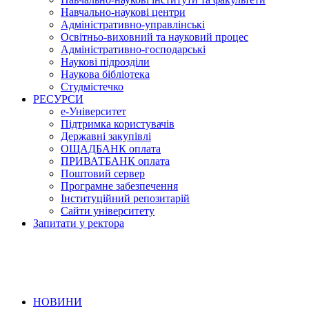
Навчально-наукові центри
Адміністративно-управлінські
Освітньо-виховний та науковий процес
Адміністративно-господарські
Наукові підрозділи
Наукова бібліотека
Студмістечко
РЕСУРСИ
е-Університет
Підтримка користувачів
Державні закупівлі
ОЩАДБАНК оплата
ПРИВАТБАНК оплата
Поштовий сервер
Програмне забезпечення
Інституційний репозитарій
Сайти університету
Запитати у ректора
НОВИНИ