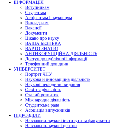
ІНФОРМАЦІЯ
Вступникам
Студентам
Аспірантам і науковцям
Викладачам
Вакансії
Документи
Цікаво про науку
ВАША БЕЗПЕКА
ВАРТО ЗНАТИ!
АНТИКОРУПЦІЙНА ДІЯЛЬНІСТЬ
Доступ до публічної інформації
Телефонний довідник
УНІВЕРСИТЕТ
Портрет ЧНУ
Наукова й інноваційна діяльність
Наукові періодичні видання
Освітня діяльність
Сталий розвиток
Міжнародна діяльність
Студентська рада
Асоціація випускників
ПІДРОЗДІЛИ
Навчально-наукові інститути та факультети
Навчально-наукові центри