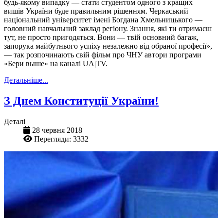
будь-якому випадку — стати студентом одного з кращих
вишів України буде правильним рішенням. Черкаський
національний університет імені Богдана Хмельницького —
головний навчальний заклад регіону. Знання, які ти отримаєш
тут, не просто пригодяться. Вони — твій основний багаж,
запорука майбутнього успіху незалежно від обраної професії»,
— так розпочинають свій фільм про ЧНУ автори програми
«Бери выше» на каналі UA|TV.
Детальніше...
З Днем Конституції України!
Деталі
28 червня 2018
Перегляди: 3332