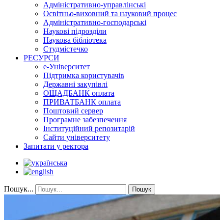
Адміністративно-управлінські
Освітньо-виховний та науковий процес
Адміністративно-господарські
Наукові підрозділи
Наукова бібліотека
Студмістечко
РЕСУРСИ
е-Університет
Підтримка користувачів
Державні закупівлі
ОЩАДБАНК оплата
ПРИВАТБАНК оплата
Поштовий сервер
Програмне забезпечення
Інституційний репозитарій
Сайти університету
Запитати у ректора
Пошук...
Пошук