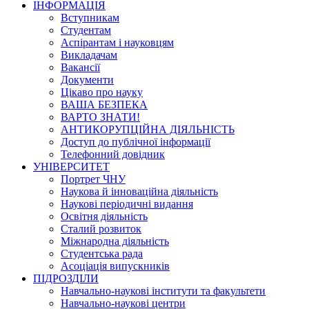
ІНФОРМАЦІЯ
Вступникам
Студентам
Аспірантам і науковцям
Викладачам
Вакансії
Документи
Цікаво про науку
ВАША БЕЗПЕКА
ВАРТО ЗНАТИ!
АНТИКОРУПЦІЙНА ДІЯЛЬНІСТЬ
Доступ до публічної інформації
Телефонний довідник
УНІВЕРСИТЕТ
Портрет ЧНУ
Наукова й інноваційна діяльність
Наукові періодичні видання
Освітня діяльність
Сталий розвиток
Міжнародна діяльність
Студентська рада
Асоціація випускників
ПІДРОЗДІЛИ
Навчально-наукові інститути та факультети
Навчально-наукові центри