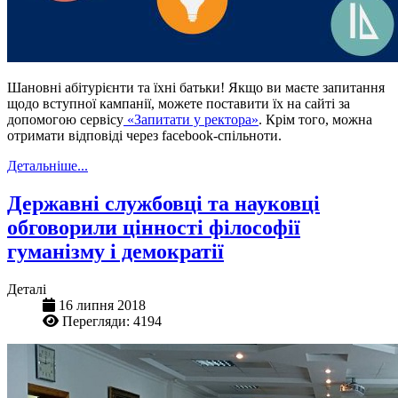
Шановні абітурієнти та їхні батьки! Якщо ви маєте запитання
щодо вступної кампанії, можете поставити їх на сайті за
допомогою сервісу
«Запитати у ректора»
. Крім того, можна
отримати відповіді через facebook-спільноти.
Детальніше...
Державні службовці та науковці
обговорили цінності філософії
гуманізму і демократії
Деталі
16 липня 2018
Перегляди: 4194