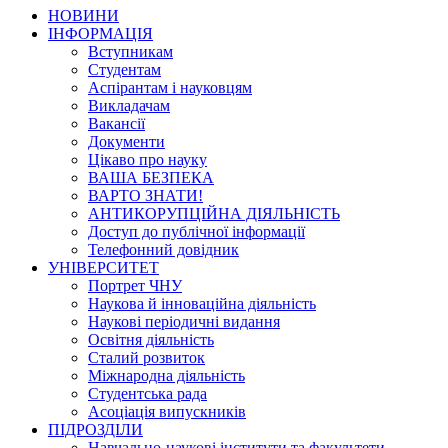
НОВИНИ
ІНФОРМАЦІЯ
Вступникам
Студентам
Аспірантам і науковцям
Викладачам
Вакансії
Документи
Цікаво про науку
ВАША БЕЗПЕКА
ВАРТО ЗНАТИ!
АНТИКОРУПЦІЙНА ДІЯЛЬНІСТЬ
Доступ до публічної інформації
Телефонний довідник
УНІВЕРСИТЕТ
Портрет ЧНУ
Наукова й інноваційна діяльність
Наукові періодичні видання
Освітня діяльність
Сталий розвиток
Міжнародна діяльність
Студентська рада
Асоціація випускників
ПІДРОЗДІЛИ
Навчально-наукові інститути та факультети