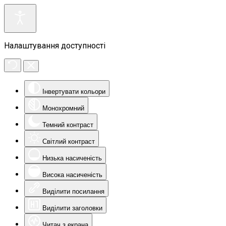
Налаштування доступності
Інвертувати кольори
Монохромний
Темний контраст
Світлий контраст
Низька насиченість
Висока насиченість
Виділити посилання
Виділити заголовки
Читач з екрана