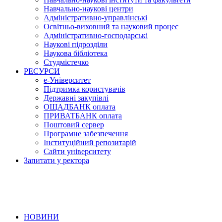
Навчально-наукові центри
Адміністративно-управлінські
Освітньо-виховний та науковий процес
Адміністративно-господарські
Наукові підрозділи
Наукова бібліотека
Студмістечко
РЕСУРСИ
е-Університет
Підтримка користувачів
Державні закупівлі
ОЩАДБАНК оплата
ПРИВАТБАНК оплата
Поштовий сервер
Програмне забезпечення
Інституційний репозитарій
Сайти університету
Запитати у ректора
НОВИНИ