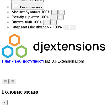
Режим читання
Масштабування
100
%
Розмір шрифту
100
%
Висота лінії
100
%
Інтервал між літерами
100
%
Плагін веб-доступності
від DJ-Extensions.com
Головне меню
×