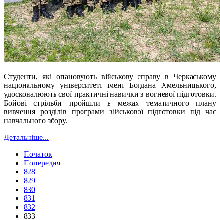
Студенти, які опановують військову справу в Черкаському
національному університеті імені Богдана Хмельницького,
удосконалюють свої практичні навички з вогневої підготовки.
Бойові стрільби пройшли в межах тематичного плану
вивчення розділів програми військової підготовки під час
навчального збору.
Детальніше...
Початок
Попередня
828
829
830
831
832
833