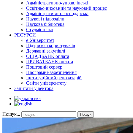
Адміністративно-управлінські
Освітньо-виховний та науковий процес
Адміністративно-господарські
Наукові підрозділи
Наукова бібліотека
Студмістечко
РЕСУРСИ
е-Університет
Підтримка користувачів
Державні закупівлі
ОЩАДБАНК оплата
ПРИВАТБАНК оплата
Поштовий сервер
Програмне забезпечення
Інституційний репозитарій
Сайти університету
Запитати у ректора
Пошук...
Пошук