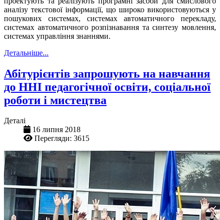
проектують та реалізують програмні засоби для смислового
аналізу текстової інформації, що широко використовуються у
пошукових системах, системах автоматичного перекладу,
системах автоматичного розпізнавання та синтезу мовлення,
системах управління знаннями.
Детальніше...
Абітурієнтів запрошують на навчання
до ННІ педагогічної освіти, соціальної
роботи і мистецтва
Деталі
16 липня 2018
Перегляди: 3615