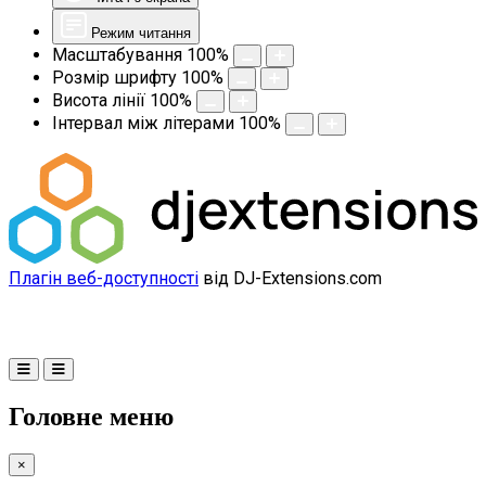
Режим читання
Масштабування
100
%
Розмір шрифту
100
%
Висота лінії
100
%
Інтервал між літерами
100
%
Плагін веб-доступності
від DJ-Extensions.com
Головне меню
×