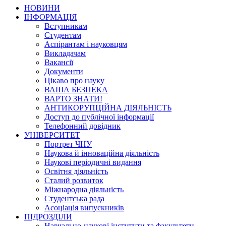
НОВИНИ
ІНФОРМАЦІЯ
Вступникам
Студентам
Аспірантам і науковцям
Викладачам
Вакансії
Документи
Цікаво про науку
ВАША БЕЗПЕКА
ВАРТО ЗНАТИ!
АНТИКОРУПЦІЙНА ДІЯЛЬНІСТЬ
Доступ до публічної інформації
Телефонний довідник
УНІВЕРСИТЕТ
Портрет ЧНУ
Наукова й інноваційна діяльність
Наукові періодичні видання
Освітня діяльність
Сталий розвиток
Міжнародна діяльність
Студентська рада
Асоціація випускників
ПІДРОЗДІЛИ
Навчально-наукові інститути та факультети