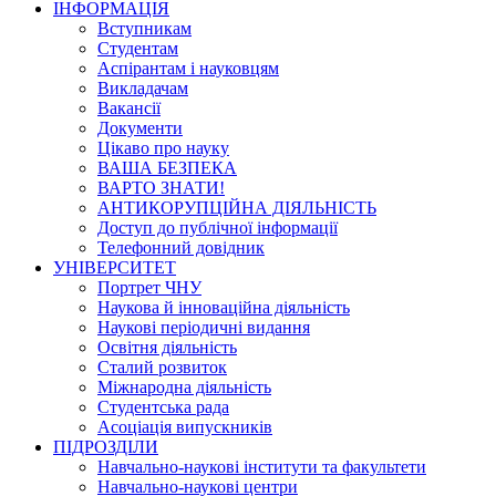
ІНФОРМАЦІЯ
Вступникам
Студентам
Аспірантам і науковцям
Викладачам
Вакансії
Документи
Цікаво про науку
ВАША БЕЗПЕКА
ВАРТО ЗНАТИ!
АНТИКОРУПЦІЙНА ДІЯЛЬНІСТЬ
Доступ до публічної інформації
Телефонний довідник
УНІВЕРСИТЕТ
Портрет ЧНУ
Наукова й інноваційна діяльність
Наукові періодичні видання
Освітня діяльність
Сталий розвиток
Міжнародна діяльність
Студентська рада
Асоціація випускників
ПІДРОЗДІЛИ
Навчально-наукові інститути та факультети
Навчально-наукові центри