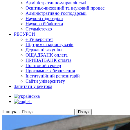
Адміністративно-управлінські
Освітньо-виховний та науковий процес
Адміністративно-господарські
Наукові підрозділи
Наукова бібліотека
Студмістечко
РЕСУРСИ
е-Університет
Підтримка користувачів
Державні закупівлі
ОЩАДБАНК оплата
ПРИВАТБАНК оплата
Поштовий сервер
Програмне забезпечення
Інституційний репозитарій
Сайти університету
Запитати у ректора
Пошук...
Пошук