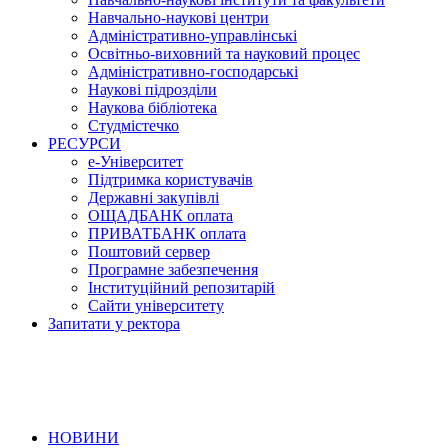
Навчально-наукові центри
Адміністративно-управлінські
Освітньо-виховний та науковий процес
Адміністративно-господарські
Наукові підрозділи
Наукова бібліотека
Студмістечко
РЕСУРСИ
е-Університет
Підтримка користувачів
Державні закупівлі
ОЩАДБАНК оплата
ПРИВАТБАНК оплата
Поштовий сервер
Програмне забезпечення
Інституційний репозитарій
Сайти університету
Запитати у ректора
НОВИНИ