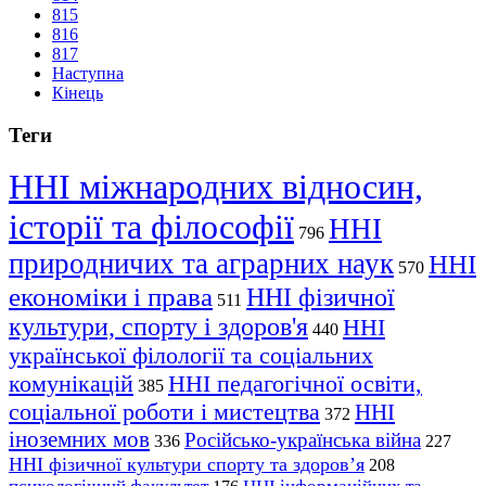
815
816
817
Наступна
Кінець
Теги
ННІ міжнародних відносин,
історії та філософії
ННІ
796
природничих та аграрних наук
ННІ
570
економіки і права
ННІ фізичної
511
культури, спорту і здоров'я
ННІ
440
української філології та соціальних
комунікацій
ННІ педагогічної освіти,
385
соціальної роботи і мистецтва
ННІ
372
іноземних мов
Російсько-українська війна
336
227
ННІ фізичної культури спорту та здоров’я
208