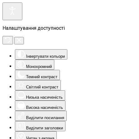
Налаштування доступності
Інвертувати кольори
Монохромний
Темний контраст
Світлий контраст
Низька насиченість
Висока насиченість
Виділити посилання
Виділити заголовки
Читач з екрана