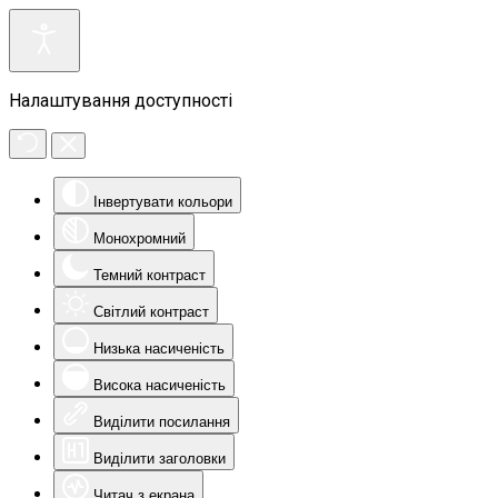
Налаштування доступності
Інвертувати кольори
Монохромний
Темний контраст
Світлий контраст
Низька насиченість
Висока насиченість
Виділити посилання
Виділити заголовки
Читач з екрана