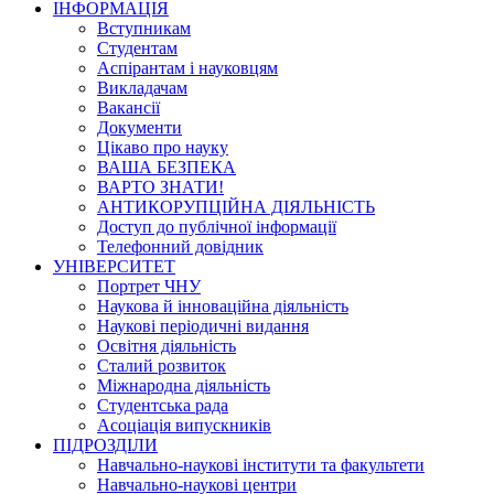
ІНФОРМАЦІЯ
Вступникам
Студентам
Аспірантам і науковцям
Викладачам
Вакансії
Документи
Цікаво про науку
ВАША БЕЗПЕКА
ВАРТО ЗНАТИ!
АНТИКОРУПЦІЙНА ДІЯЛЬНІСТЬ
Доступ до публічної інформації
Телефонний довідник
УНІВЕРСИТЕТ
Портрет ЧНУ
Наукова й інноваційна діяльність
Наукові періодичні видання
Освітня діяльність
Сталий розвиток
Міжнародна діяльність
Студентська рада
Асоціація випускників
ПІДРОЗДІЛИ
Навчально-наукові інститути та факультети
Навчально-наукові центри