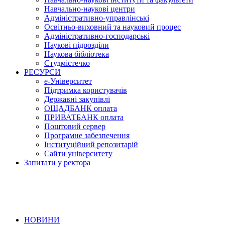
Навчально-наукові центри
Адміністративно-управлінські
Освітньо-виховний та науковий процес
Адміністративно-господарські
Наукові підрозділи
Наукова бібліотека
Студмістечко
РЕСУРСИ
е-Університет
Підтримка користувачів
Державні закупівлі
ОЩАДБАНК оплата
ПРИВАТБАНК оплата
Поштовий сервер
Програмне забезпечення
Інституційний репозитарій
Сайти університету
Запитати у ректора
НОВИНИ