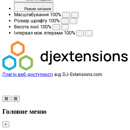
Режим читання
Масштабування
100
%
Розмір шрифту
100
%
Висота лінії
100
%
Інтервал між літерами
100
%
Плагін веб-доступності
від DJ-Extensions.com
Головне меню
×