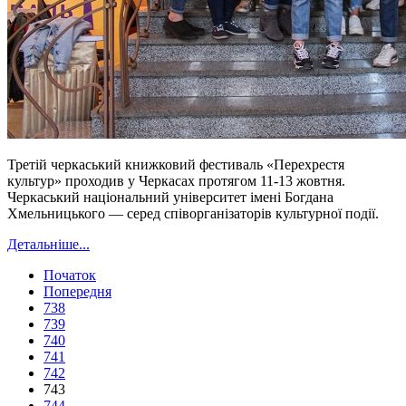
Третій черкаський книжковий фестиваль «Перехрестя
культур» проходив у Черкасах протягом 11-13 жовтня.
Черкаський національний університет імені Богдана
Хмельницького — серед співорганізаторів культурної події.
Детальніше...
Початок
Попередня
738
739
740
741
742
743
744