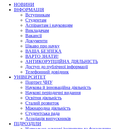
НОВИНИ
ІНФОРМАЦІЯ
Вступникам
Студентам
Аспірантам і науковцям
Викладачам
Вакансії
Документи
Цікаво про науку
ВАША БЕЗПЕКА
ВАРТО ЗНАТИ!
АНТИКОРУПЦІЙНА ДІЯЛЬНІСТЬ
Доступ до публічної інформації
Телефонний довідник
УНІВЕРСИТЕТ
Портрет ЧНУ
Наукова й інноваційна діяльність
Наукові періодичні видання
Освітня діяльність
Сталий розвиток
Міжнародна діяльність
Студентська рада
Асоціація випускників
ПІДРОЗДІЛИ
Навчально-наукові інститути та факультети