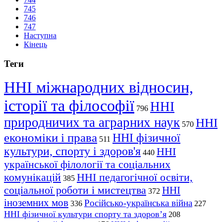
745
746
747
Наступна
Кінець
Теги
ННІ міжнародних відносин,
історії та філософії
ННІ
796
природничих та аграрних наук
ННІ
570
економіки і права
ННІ фізичної
511
культури, спорту і здоров'я
ННІ
440
української філології та соціальних
комунікацій
ННІ педагогічної освіти,
385
соціальної роботи і мистецтва
ННІ
372
іноземних мов
Російсько-українська війна
336
227
ННІ фізичної культури спорту та здоров’я
208