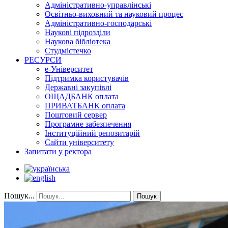
Адміністративно-управлінські
Освітньо-виховний та науковий процес
Адміністративно-господарські
Наукові підрозділи
Наукова бібліотека
Студмістечко
РЕСУРСИ
е-Університет
Підтримка користувачів
Державні закупівлі
ОЩАДБАНК оплата
ПРИВАТБАНК оплата
Поштовий сервер
Програмне забезпечення
Інституційний репозитарій
Сайти університету
Запитати у ректора
Пошук...
Пошук