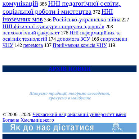
комунікацій
ННІ педагогічної освіти,
385
соціальної роботи і мистецтва
ННІ
372
іноземних мов
Російсько-українська війна
336
227
ННІ фізичної культури спорту та здоров’я
208
психологічний факультет
ННІ інформаційних та
176
освітніх технологій
допомога ЗСУ
спортсмени
174
166
ЧНУ
перемога
142
137
Приймальна комісія ЧНУ
119
АРХІВ НОВИН
© 2006 - 2026
Черкаський національний університет імені
Богдана Хмельницького