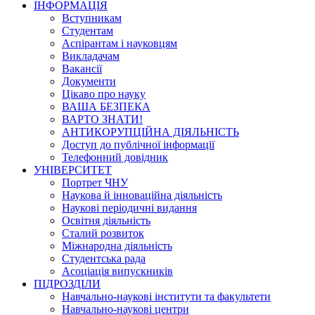
ІНФОРМАЦІЯ
Вступникам
Студентам
Аспірантам і науковцям
Викладачам
Вакансії
Документи
Цікаво про науку
ВАША БЕЗПЕКА
ВАРТО ЗНАТИ!
АНТИКОРУПЦІЙНА ДІЯЛЬНІСТЬ
Доступ до публічної інформації
Телефонний довідник
УНІВЕРСИТЕТ
Портрет ЧНУ
Наукова й інноваційна діяльність
Наукові періодичні видання
Освітня діяльність
Сталий розвиток
Міжнародна діяльність
Студентська рада
Асоціація випускників
ПІДРОЗДІЛИ
Навчально-наукові інститути та факультети
Навчально-наукові центри