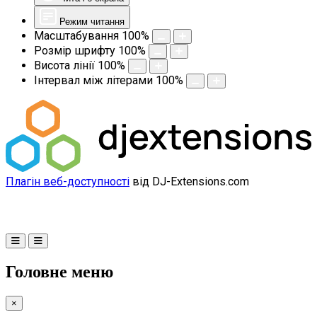
Режим читання
Масштабування
100
%
Розмір шрифту
100
%
Висота лінії
100
%
Інтервал між літерами
100
%
Плагін веб-доступності
від DJ-Extensions.com
Головне меню
×