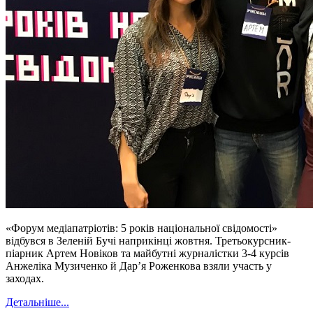
«Форум медіапатріотів: 5 років національної свідомості»
відбувся в Зеленій Бучі наприкінці жовтня. Третьокурсник-
піарник Артем Новіков та майбутні журналістки 3-4 курсів
Анжеліка Музиченко й Дар’я Роженкова взяли участь у
заходах.
Детальніше...