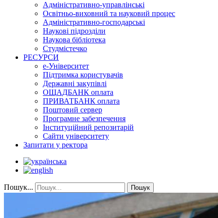
Адміністративно-управлінські
Освітньо-виховний та науковий процес
Адміністративно-господарські
Наукові підрозділи
Наукова бібліотека
Студмістечко
РЕСУРСИ
е-Університет
Підтримка користувачів
Державні закупівлі
ОЩАДБАНК оплата
ПРИВАТБАНК оплата
Поштовий сервер
Програмне забезпечення
Інституційний репозитарій
Сайти університету
Запитати у ректора
Пошук...
Пошук