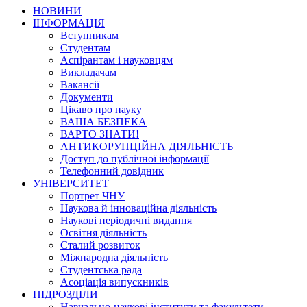
НОВИНИ
ІНФОРМАЦІЯ
Вступникам
Студентам
Аспірантам і науковцям
Викладачам
Вакансії
Документи
Цікаво про науку
ВАША БЕЗПЕКА
ВАРТО ЗНАТИ!
АНТИКОРУПЦІЙНА ДІЯЛЬНІСТЬ
Доступ до публічної інформації
Телефонний довідник
УНІВЕРСИТЕТ
Портрет ЧНУ
Наукова й інноваційна діяльність
Наукові періодичні видання
Освітня діяльність
Сталий розвиток
Міжнародна діяльність
Студентська рада
Асоціація випускників
ПІДРОЗДІЛИ
Навчально-наукові інститути та факультети