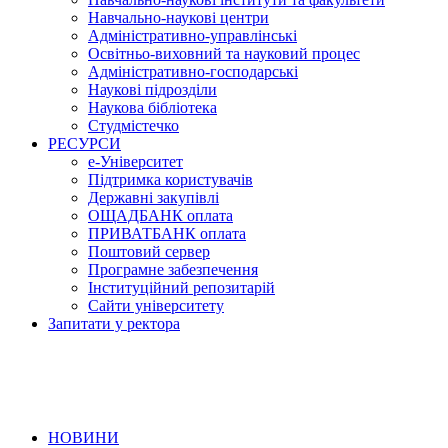
Навчально-наукові центри
Адміністративно-управлінські
Освітньо-виховний та науковий процес
Адміністративно-господарські
Наукові підрозділи
Наукова бібліотека
Студмістечко
РЕСУРСИ
е-Університет
Підтримка користувачів
Державні закупівлі
ОЩАДБАНК оплата
ПРИВАТБАНК оплата
Поштовий сервер
Програмне забезпечення
Інституційний репозитарій
Сайти університету
Запитати у ректора
НОВИНИ