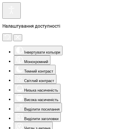
Налаштування доступності
Інвертувати кольори
Монохромний
Темний контраст
Світлий контраст
Низька насиченість
Висока насиченість
Виділити посилання
Виділити заголовки
Читач з екрана