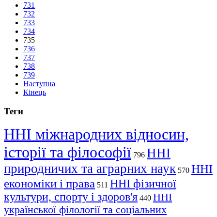
731
732
733
734
735
736
737
738
739
Наступна
Кінець
Теги
ННІ міжнародних відносин,
історії та філософії
ННІ
796
природничих та аграрних наук
ННІ
570
економіки і права
ННІ фізичної
511
культури, спорту і здоров'я
ННІ
440
української філології та соціальних