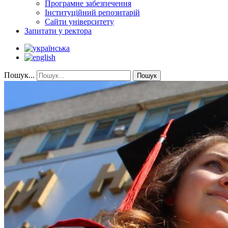
Програмне забезпечення
Інституційний репозитарій
Сайти університету
Запитати у ректора
Пошук...
Пошук