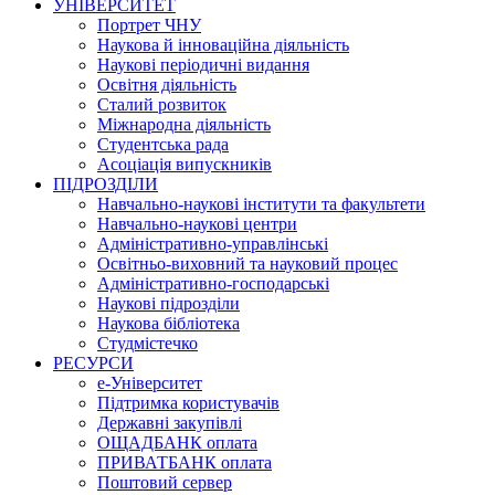
УНІВЕРСИТЕТ
Портрет ЧНУ
Наукова й інноваційна діяльність
Наукові періодичні видання
Освітня діяльність
Сталий розвиток
Міжнародна діяльність
Студентська рада
Асоціація випускників
ПІДРОЗДІЛИ
Навчально-наукові інститути та факультети
Навчально-наукові центри
Адміністративно-управлінські
Освітньо-виховний та науковий процес
Адміністративно-господарські
Наукові підрозділи
Наукова бібліотека
Студмістечко
РЕСУРСИ
е-Університет
Підтримка користувачів
Державні закупівлі
ОЩАДБАНК оплата
ПРИВАТБАНК оплата
Поштовий сервер