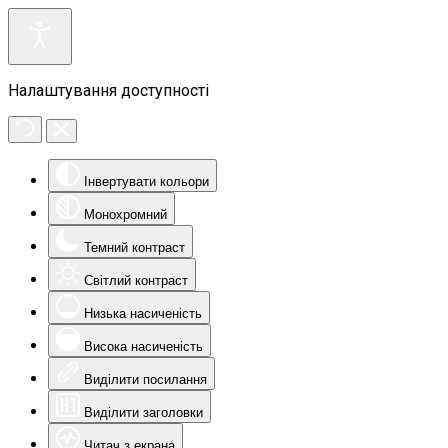
Налаштування доступності
Інвертувати кольори
Монохромний
Темний контраст
Світлий контраст
Низька насиченість
Висока насиченість
Виділити посилання
Виділити заголовки
Читач з екрана