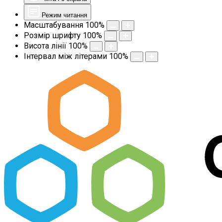
Режим читання
Масштабування
100
%
Розмір шрифту
100
%
Висота лінії
100
%
Інтервал між літерами
100
%