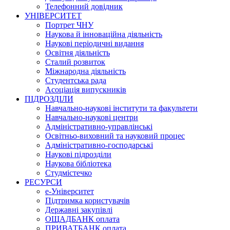
Телефонний довідник
УНІВЕРСИТЕТ
Портрет ЧНУ
Наукова й інноваційна діяльність
Наукові періодичні видання
Освітня діяльність
Сталий розвиток
Міжнародна діяльність
Студентська рада
Асоціація випускників
ПІДРОЗДІЛИ
Навчально-наукові інститути та факультети
Навчально-наукові центри
Адміністративно-управлінські
Освітньо-виховний та науковий процес
Адміністративно-господарські
Наукові підрозділи
Наукова бібліотека
Студмістечко
РЕСУРСИ
е-Університет
Підтримка користувачів
Державні закупівлі
ОЩАДБАНК оплата
ПРИВАТБАНК оплата