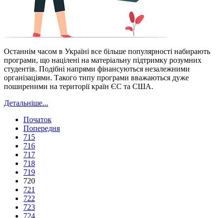
Останнім часом в Україні все більше популярності набирають
програми, що націлені на матеріальну підтримку розумних
студентів. Подібні напрями фінансуються незалежними
організаціями. Такого типу програми вважаються дуже
поширеними на території країн ЄС та США.
Детальніше...
Початок
Попередня
715
716
717
718
719
720
721
722
723
724