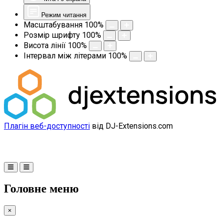
Режим читання
Масштабування
100
%
Розмір шрифту
100
%
Висота лінії
100
%
Інтервал між літерами
100
%
Плагін веб-доступності
від DJ-Extensions.com
Головне меню
×