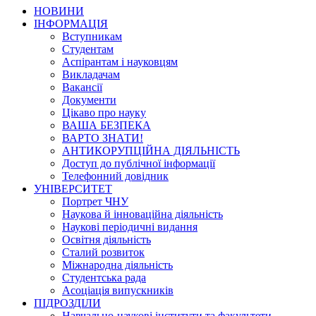
НОВИНИ
ІНФОРМАЦІЯ
Вступникам
Студентам
Аспірантам і науковцям
Викладачам
Вакансії
Документи
Цікаво про науку
ВАША БЕЗПЕКА
ВАРТО ЗНАТИ!
АНТИКОРУПЦІЙНА ДІЯЛЬНІСТЬ
Доступ до публічної інформації
Телефонний довідник
УНІВЕРСИТЕТ
Портрет ЧНУ
Наукова й інноваційна діяльність
Наукові періодичні видання
Освітня діяльність
Сталий розвиток
Міжнародна діяльність
Студентська рада
Асоціація випускників
ПІДРОЗДІЛИ
Навчально-наукові інститути та факультети