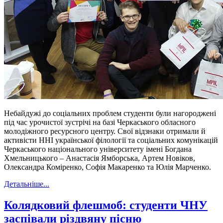
Небайдужі до соціальних проблем студенти були нагороджені
під час урочистої зустрічі на базі Черкаського обласного
молодіжного ресурсного центру. Свої відзнаки отримали й
активісти ННІ української філології та соціальних комунікацій
Черкаського національного університету імені Богдана
Хмельницького – Анастасія Ямборська, Артем Новіков,
Олександра Коміренко, Софія Макаренко та Юлія Марченко.
Детальніше...
Колядковий флешмоб: студенти ЧНУ
заспівали різдвяну пісню