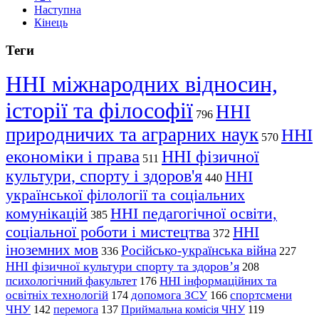
Наступна
Кінець
Теги
ННІ міжнародних відносин,
історії та філософії
ННІ
796
природничих та аграрних наук
ННІ
570
економіки і права
ННІ фізичної
511
культури, спорту і здоров'я
ННІ
440
української філології та соціальних
комунікацій
ННІ педагогічної освіти,
385
соціальної роботи і мистецтва
ННІ
372
іноземних мов
Російсько-українська війна
336
227
ННІ фізичної культури спорту та здоров’я
208
психологічний факультет
ННІ інформаційних та
176
освітніх технологій
допомога ЗСУ
спортсмени
174
166
ЧНУ
перемога
142
137
Приймальна комісія ЧНУ
119