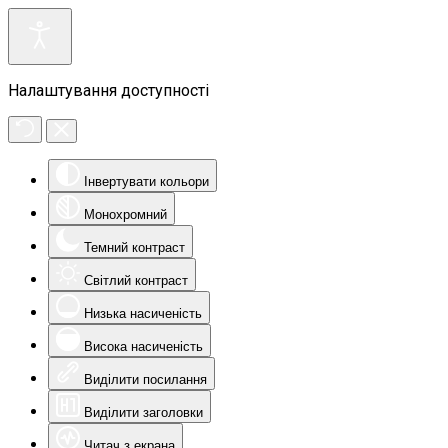
Налаштування доступності
Інвертувати кольори
Монохромний
Темний контраст
Світлий контраст
Низька насиченість
Висока насиченість
Виділити посилання
Виділити заголовки
Читач з екрана