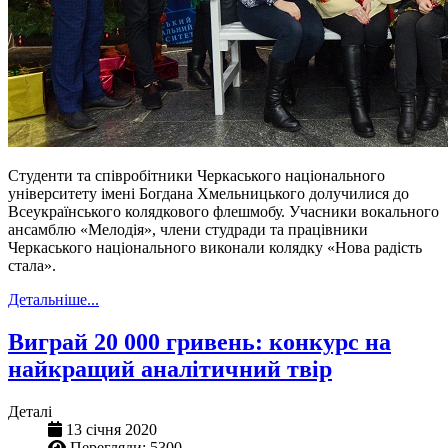
Студенти та співробітники Черкаського національного
університету імені Богдана Хмельницького долучилися до
Всеукраїнського колядкового флешмобу. Учасники вокального
ансамблю «Мелодія», члени студради та працівники
Черкаського національного виконали колядку «Нова радість
стала».
Детальніше...
Виграй 20 000 гривень: конкурс на
найкращий аналітичний твір
Деталі
13 січня 2020
Перегляди: 5300