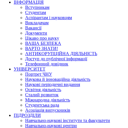
ІНФОРМАЦІЯ
Вступникам
Студентам
Аспірантам і науковцям
Викладачам
Вакансії
Документи
Цікаво про науку
ВАША БЕЗПЕКА
ВАРТО ЗНАТИ!
АНТИКОРУПЦІЙНА ДІЯЛЬНІСТЬ
Доступ до публічної інформації
Телефонний довідник
УНІВЕРСИТЕТ
Портрет ЧНУ
Наукова й інноваційна діяльність
Наукові періодичні видання
Освітня діяльність
Сталий розвиток
Міжнародна діяльність
Студентська рада
Асоціація випускників
ПІДРОЗДІЛИ
Навчально-наукові інститути та факультети
Навчально-наукові центри