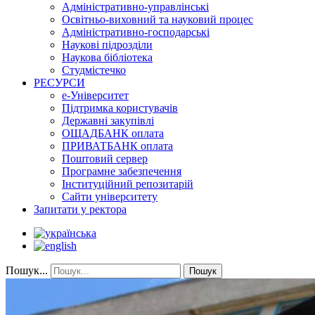
Адміністративно-управлінські
Освітньо-виховний та науковий процес
Адміністративно-господарські
Наукові підрозділи
Наукова бібліотека
Студмістечко
РЕСУРСИ
е-Університет
Підтримка користувачів
Державні закупівлі
ОЩАДБАНК оплата
ПРИВАТБАНК оплата
Поштовий сервер
Програмне забезпечення
Інституційний репозитарій
Сайти університету
Запитати у ректора
Пошук...
Пошук