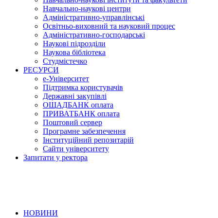
Навчально-наукові центри
Адміністративно-управлінські
Освітньо-виховний та науковий процес
Адміністративно-господарські
Наукові підрозділи
Наукова бібліотека
Студмістечко
РЕСУРСИ
е-Університет
Підтримка користувачів
Державні закупівлі
ОЩАДБАНК оплата
ПРИВАТБАНК оплата
Поштовий сервер
Програмне забезпечення
Інституційний репозитарій
Сайти університету
Запитати у ректора
НОВИНИ