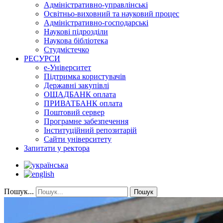
Адміністративно-управлінські
Освітньо-виховний та науковий процес
Адміністративно-господарські
Наукові підрозділи
Наукова бібліотека
Студмістечко
РЕСУРСИ
е-Університет
Підтримка користувачів
Державні закупівлі
ОЩАДБАНК оплата
ПРИВАТБАНК оплата
Поштовий сервер
Програмне забезпечення
Інституційний репозитарій
Сайти університету
Запитати у ректора
Пошук...
Пошук