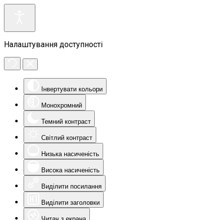
Налаштування доступності
Інвертувати кольори
Монохромний
Темний контраст
Світлий контраст
Низька насиченість
Висока насиченість
Виділити посилання
Виділити заголовки
Читач з екрана