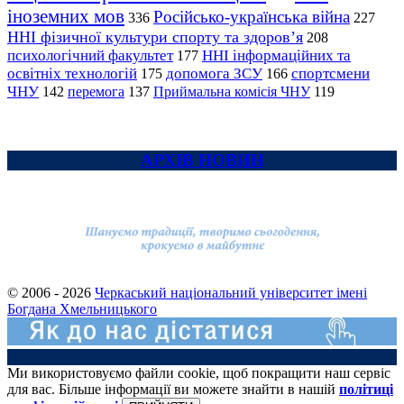
іноземних мов
Російсько-українська війна
336
227
ННІ фізичної культури спорту та здоров’я
208
психологічний факультет
ННІ інформаційних та
177
освітніх технологій
допомога ЗСУ
спортсмени
175
166
ЧНУ
перемога
142
137
Приймальна комісія ЧНУ
119
АРХІВ НОВИН
© 2006 - 2026
Черкаський національний університет імені
Богдана Хмельницького
Ми використовуємо файли cookie, щоб покращити наш сервіс
для вас. Більше інформації ви можете знайти в нашій
політиці