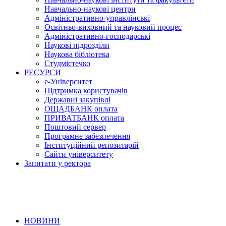
Навчально-наукові центри
Адміністративно-управлінські
Освітньо-виховний та науковий процес
Адміністративно-господарські
Наукові підрозділи
Наукова бібліотека
Студмістечко
РЕСУРСИ
е-Університет
Підтримка користувачів
Державні закупівлі
ОЩАДБАНК оплата
ПРИВАТБАНК оплата
Поштовий сервер
Програмне забезпечення
Інституційний репозитарій
Сайти університету
Запитати у ректора
НОВИНИ