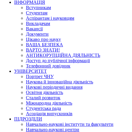
ІНФОРМАЦІЯ
Вступникам
Студентам
Аспірантам і науковцям
Викладачам
Вакансії
Документи
Цікаво про науку
ВАША БЕЗПЕКА
ВАРТО ЗНАТИ!
АНТИКОРУПЦІЙНА ДІЯЛЬНІСТЬ
Доступ до публічної інформації
Телефонний довідник
УНІВЕРСИТЕТ
Портрет ЧНУ
Наукова й інноваційна діяльність
Наукові періодичні видання
Освітня діяльність
Сталий розвиток
Міжнародна діяльність
Студентська рада
Асоціація випускників
ПІДРОЗДІЛИ
Навчально-наукові інститути та факультети
Навчально-наукові центри