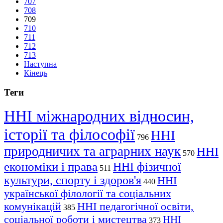
707
708
709
710
711
712
713
Наступна
Кінець
Теги
ННІ міжнародних відносин,
історії та філософії
ННІ
796
природничих та аграрних наук
ННІ
570
економіки і права
ННІ фізичної
511
культури, спорту і здоров'я
ННІ
440
української філології та соціальних
комунікацій
ННІ педагогічної освіти,
385
соціальної роботи і мистецтва
ННІ
373