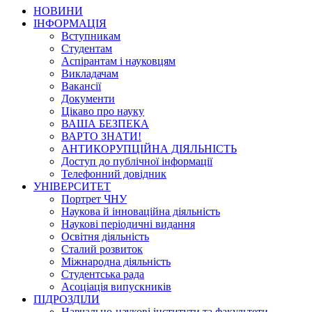
НОВИНИ
ІНФОРМАЦІЯ
Вступникам
Студентам
Аспірантам і науковцям
Викладачам
Вакансії
Документи
Цікаво про науку
ВАША БЕЗПЕКА
ВАРТО ЗНАТИ!
АНТИКОРУПЦІЙНА ДІЯЛЬНІСТЬ
Доступ до публічної інформації
Телефонний довідник
УНІВЕРСИТЕТ
Портрет ЧНУ
Наукова й інноваційна діяльність
Наукові періодичні видання
Освітня діяльність
Сталий розвиток
Міжнародна діяльність
Студентська рада
Асоціація випускників
ПІДРОЗДІЛИ
Навчально-наукові інститути та факультети