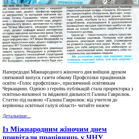
Напередодні Міжнародного жіночого дня вийшов друком
святковий випуск газети обкому Профспілки працівників
освіти «Голос профспілки», присвячений освітянкам
Черкащини. Однією з героїнь публікацій стала проректорка з
освітньо-виховної та іміджевої діяльності Галина Гаврилюк.
Статтю під назвою «Галина Гаврилюк: від учителя до
керівника освітньої галузі області» читайте нижче
Детальніше...
Із Міжнародним жіночим днем
привітали працівниць у ЧНУ