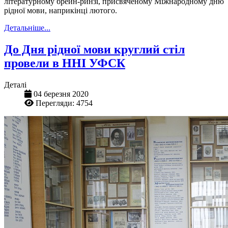
літературному брейн-ринзі, присвяченому Міжнародному дню
рідної мови, наприкінці лютого.
Детальніше...
До Дня рідної мови круглий стіл
провели в ННІ УФСК
Деталі
04 березня 2020
Перегляди: 4754