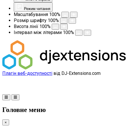
Режим читання
Масштабування
100
%
Розмір шрифту
100
%
Висота лінії
100
%
Інтервал між літерами
100
%
Плагін веб-доступності
від DJ-Extensions.com
Головне меню
×