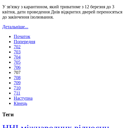
У зв'язку з карантином, який триватиме з 12 березня до 3
квітня, дати проведення Днів відкритих дверей переносяться
до закінчення ізолювання.
Детальніше...
Початок
Попередня
702
703
704
705
706
707
708
709
710
711
Наступна
Кінець
Теги