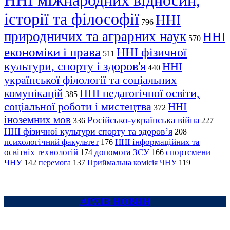
ННІ міжнародних відносин,
історії та філософії
ННІ
796
природничих та аграрних наук
ННІ
570
економіки і права
ННІ фізичної
511
культури, спорту і здоров'я
ННІ
440
української філології та соціальних
комунікацій
ННІ педагогічної освіти,
385
соціальної роботи і мистецтва
ННІ
372
іноземних мов
Російсько-українська війна
336
227
ННІ фізичної культури спорту та здоров’я
208
психологічний факультет
ННІ інформаційних та
176
освітніх технологій
допомога ЗСУ
спортсмени
174
166
ЧНУ
перемога
142
137
Приймальна комісія ЧНУ
119
АРХІВ НОВИН