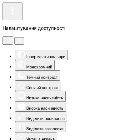
Налаштування доступності
Інвертувати кольори
Монохромний
Темний контраст
Світлий контраст
Низька насиченість
Висока насиченість
Виділити посилання
Виділити заголовки
Читач з екрана