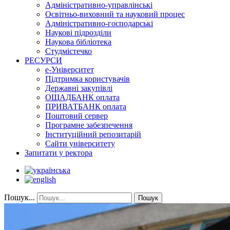
Адміністративно-управлінські
Освітньо-виховний та науковий процес
Адміністративно-господарські
Наукові підрозділи
Наукова бібліотека
Студмістечко
РЕСУРСИ
е-Університет
Підтримка користувачів
Державні закупівлі
ОЩАДБАНК оплата
ПРИВАТБАНК оплата
Поштовий сервер
Програмне забезпечення
Інституційний репозитарій
Сайти університету
Запитати у ректора
Пошук...
Пошук