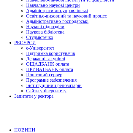
Навчально-наукові центри
Адміністративно-управлінські
Освітньо-виховний та науковий процес
Адміністративно-господарські
Наукові підрозділи
Наукова бібліотека
Студмістечко
РЕСУРСИ
е-Університет
Підтримка користувачів
Державні закупівлі
ОЩАДБАНК оплата
ПРИВАТБАНК оплата
Поштовий сервер
Програмне забезпечення
Інституційний репозитарій
Сайти університету
Запитати у ректора
НОВИНИ