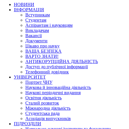
НОВИНИ
ІНФОРМАЦІЯ
Вступникам
Студентам
Аспірантам і науковцям
Викладачам
Вакансії
Документи
Цікаво про науку
ВАША БЕЗПЕКА
ВАРТО ЗНАТИ!
АНТИКОРУПЦІЙНА ДІЯЛЬНІСТЬ
Доступ до публічної інформації
Телефонний довідник
УНІВЕРСИТЕТ
Портрет ЧНУ
Наукова й інноваційна діяльність
Наукові періодичні видання
Освітня діяльність
Сталий розвиток
Міжнародна діяльність
Студентська рада
Асоціація випускників
ПІДРОЗДІЛИ
Навчально-наукові інститути та факультети