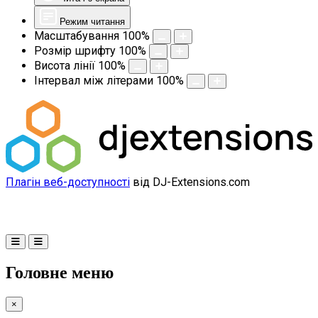
Режим читання
Масштабування
100
%
Розмір шрифту
100
%
Висота лінії
100
%
Інтервал між літерами
100
%
Плагін веб-доступності
від DJ-Extensions.com
Головне меню
×