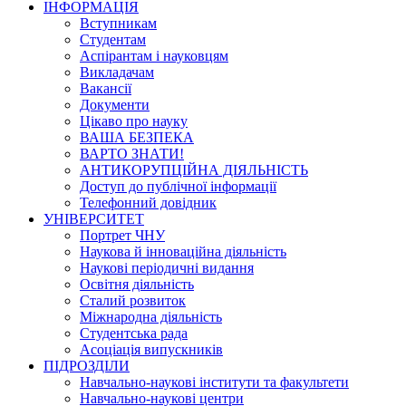
ІНФОРМАЦІЯ
Вступникам
Студентам
Аспірантам і науковцям
Викладачам
Вакансії
Документи
Цікаво про науку
ВАША БЕЗПЕКА
ВАРТО ЗНАТИ!
АНТИКОРУПЦІЙНА ДІЯЛЬНІСТЬ
Доступ до публічної інформації
Телефонний довідник
УНІВЕРСИТЕТ
Портрет ЧНУ
Наукова й інноваційна діяльність
Наукові періодичні видання
Освітня діяльність
Сталий розвиток
Міжнародна діяльність
Студентська рада
Асоціація випускників
ПІДРОЗДІЛИ
Навчально-наукові інститути та факультети
Навчально-наукові центри