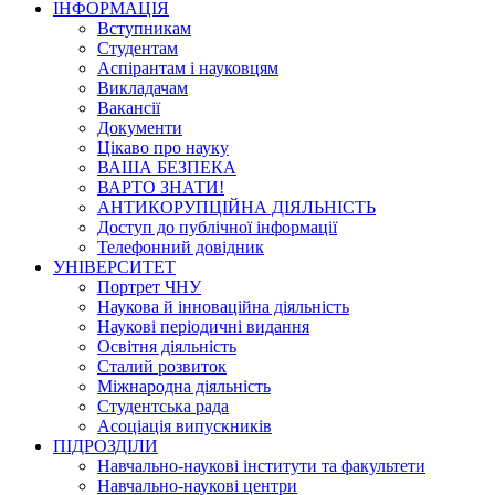
ІНФОРМАЦІЯ
Вступникам
Студентам
Аспірантам і науковцям
Викладачам
Вакансії
Документи
Цікаво про науку
ВАША БЕЗПЕКА
ВАРТО ЗНАТИ!
АНТИКОРУПЦІЙНА ДІЯЛЬНІСТЬ
Доступ до публічної інформації
Телефонний довідник
УНІВЕРСИТЕТ
Портрет ЧНУ
Наукова й інноваційна діяльність
Наукові періодичні видання
Освітня діяльність
Сталий розвиток
Міжнародна діяльність
Студентська рада
Асоціація випускників
ПІДРОЗДІЛИ
Навчально-наукові інститути та факультети
Навчально-наукові центри