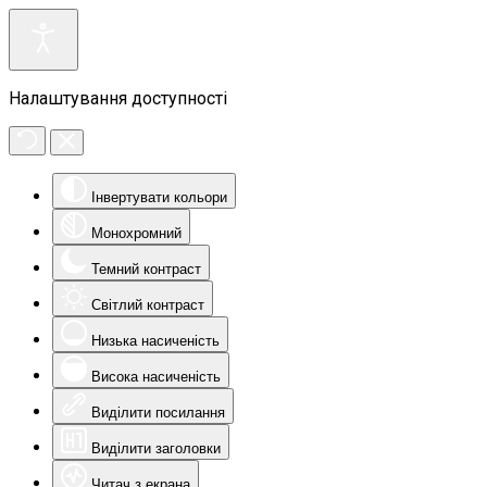
Налаштування доступності
Інвертувати кольори
Монохромний
Темний контраст
Світлий контраст
Низька насиченість
Висока насиченість
Виділити посилання
Виділити заголовки
Читач з екрана