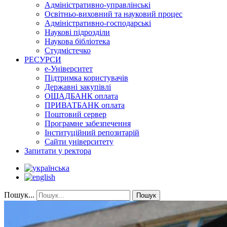
Адміністративно-управлінські
Освітньо-виховний та науковий процес
Адміністративно-господарські
Наукові підрозділи
Наукова бібліотека
Студмістечко
РЕСУРСИ
е-Університет
Підтримка користувачів
Державні закупівлі
ОЩАДБАНК оплата
ПРИВАТБАНК оплата
Поштовий сервер
Програмне забезпечення
Інституційний репозитарій
Сайти університету
Запитати у ректора
Пошук...
Пошук