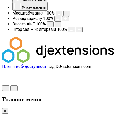
Режим читання
Масштабування
100
%
Розмір шрифту
100
%
Висота лінії
100
%
Інтервал між літерами
100
%
Плагін веб-доступності
від DJ-Extensions.com
Головне меню
×