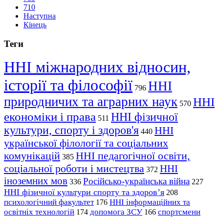
710
Наступна
Кінець
Теги
ННІ міжнародних відносин,
історії та філософії
ННІ
796
природничих та аграрних наук
ННІ
570
економіки і права
ННІ фізичної
511
культури, спорту і здоров'я
ННІ
440
української філології та соціальних
комунікацій
ННІ педагогічної освіти,
385
соціальної роботи і мистецтва
ННІ
372
іноземних мов
Російсько-українська війна
336
227
ННІ фізичної культури спорту та здоров’я
208
психологічний факультет
ННІ інформаційних та
176
освітніх технологій
допомога ЗСУ
спортсмени
174
166