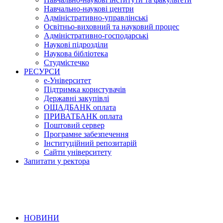
Навчально-наукові центри
Адміністративно-управлінські
Освітньо-виховний та науковий процес
Адміністративно-господарські
Наукові підрозділи
Наукова бібліотека
Студмістечко
РЕСУРСИ
е-Університет
Підтримка користувачів
Державні закупівлі
ОЩАДБАНК оплата
ПРИВАТБАНК оплата
Поштовий сервер
Програмне забезпечення
Інституційний репозитарій
Сайти університету
Запитати у ректора
НОВИНИ