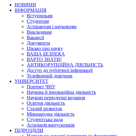
НОВИНИ
ІНФОРМАЦІЯ
Вступникам
Студентам
Аспірантам і науковцям
Викладачам
Вакансії
Документи
Цікаво про науку
ВАША БЕЗПЕКА
ВАРТО ЗНАТИ!
АНТИКОРУПЦІЙНА ДІЯЛЬНІСТЬ
Доступ до публічної інформації
Телефонний довідник
УНІВЕРСИТЕТ
Портрет ЧНУ
Наукова й інноваційна діяльність
Наукові періодичні видання
Освітня діяльність
Сталий розвиток
Міжнародна діяльність
Студентська рада
Асоціація випускників
ПІДРОЗДІЛИ
Навчально-наукові інститути та факультети