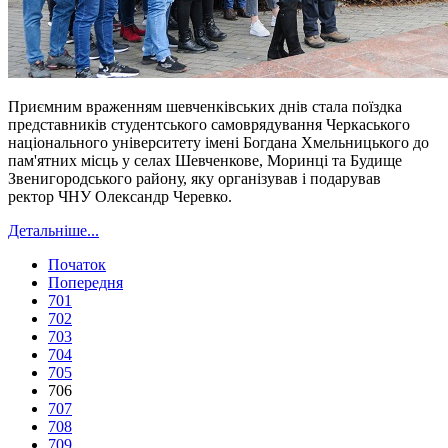
Приємним враженням шевченківських днів стала поїздка
представників студентського самоврядування Черкаського
національного університету імені Богдана Хмельницького до
пам'ятних місць у селах Шевченкове, Моринці та Будище
Звенигородського району, яку організував і подарував
ректор ЧНУ Олександр Черевко.
Детальніше...
Початок
Попередня
701
702
703
704
705
706
707
708
709