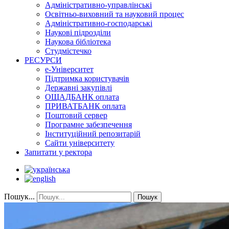
Адміністративно-управлінські
Освітньо-виховний та науковий процес
Адміністративно-господарські
Наукові підрозділи
Наукова бібліотека
Студмістечко
РЕСУРСИ
е-Університет
Підтримка користувачів
Державні закупівлі
ОЩАДБАНК оплата
ПРИВАТБАНК оплата
Поштовий сервер
Програмне забезпечення
Інституційний репозитарій
Сайти університету
Запитати у ректора
Пошук...
Пошук