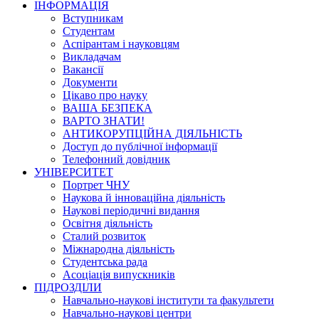
ІНФОРМАЦІЯ
Вступникам
Студентам
Аспірантам і науковцям
Викладачам
Вакансії
Документи
Цікаво про науку
ВАША БЕЗПЕКА
ВАРТО ЗНАТИ!
АНТИКОРУПЦІЙНА ДІЯЛЬНІСТЬ
Доступ до публічної інформації
Телефонний довідник
УНІВЕРСИТЕТ
Портрет ЧНУ
Наукова й інноваційна діяльність
Наукові періодичні видання
Освітня діяльність
Сталий розвиток
Міжнародна діяльність
Студентська рада
Асоціація випускників
ПІДРОЗДІЛИ
Навчально-наукові інститути та факультети
Навчально-наукові центри