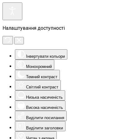
Налаштування доступності
Інвертувати кольори
Монохромний
Темний контраст
Світлий контраст
Низька насиченість
Висока насиченість
Виділити посилання
Виділити заголовки
Читач з екрана