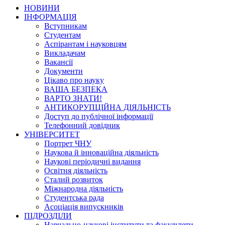
НОВИНИ
ІНФОРМАЦІЯ
Вступникам
Студентам
Аспірантам і науковцям
Викладачам
Вакансії
Документи
Цікаво про науку
ВАША БЕЗПЕКА
ВАРТО ЗНАТИ!
АНТИКОРУПЦІЙНА ДІЯЛЬНІСТЬ
Доступ до публічної інформації
Телефонний довідник
УНІВЕРСИТЕТ
Портрет ЧНУ
Наукова й інноваційна діяльність
Наукові періодичні видання
Освітня діяльність
Сталий розвиток
Міжнародна діяльність
Студентська рада
Асоціація випускників
ПІДРОЗДІЛИ
Навчально-наукові інститути та факультети