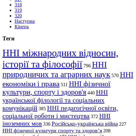
318
319
320
Наступна
Кінець
Теги
ННІ міжнародних відносин,
історії та філософії
ННІ
796
природничих та аграрних наук
ННІ
570
економіки і права
ННІ фізичної
511
культури, спорту і здоров'я
ННІ
440
української філології та соціальних
комунікацій
ННІ педагогічної освіти,
385
соціальної роботи і мистецтва
ННІ
372
іноземних мов
Російсько-українська війна
336
227
ННІ фізичної культури спорту та здоров’я
208