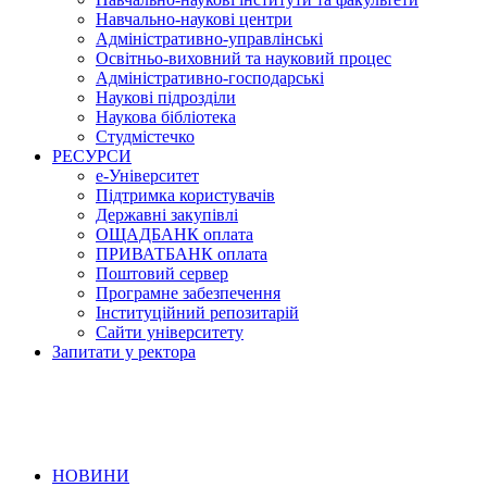
Навчально-наукові центри
Адміністративно-управлінські
Освітньо-виховний та науковий процес
Адміністративно-господарські
Наукові підрозділи
Наукова бібліотека
Студмістечко
РЕСУРСИ
е-Університет
Підтримка користувачів
Державні закупівлі
ОЩАДБАНК оплата
ПРИВАТБАНК оплата
Поштовий сервер
Програмне забезпечення
Інституційний репозитарій
Сайти університету
Запитати у ректора
НОВИНИ