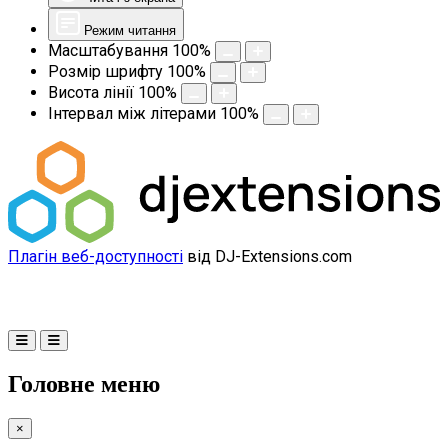
Режим читання
Масштабування
100
%
Розмір шрифту
100
%
Висота лінії
100
%
Інтервал між літерами
100
%
Плагін веб-доступності
від DJ-Extensions.com
Головне меню
×