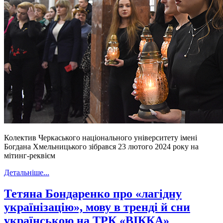
Колектив Черкаського національного університету імені
Богдана Хмельницького зібрався 23 лютого 2024 року на
мітинг-реквієм
Детальніше...
Тетяна Бондаренко про «лагідну
українізацію», мову в тренді й сни
українською на ТРК «ВІККА»