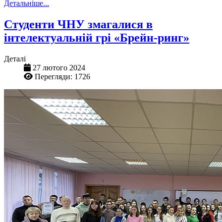
Детальніше...
Студенти ЧНУ змагалися в
інтелектуальній грі «Брейн-ринг»
Деталі
27 лютого 2024
Перегляди: 1726