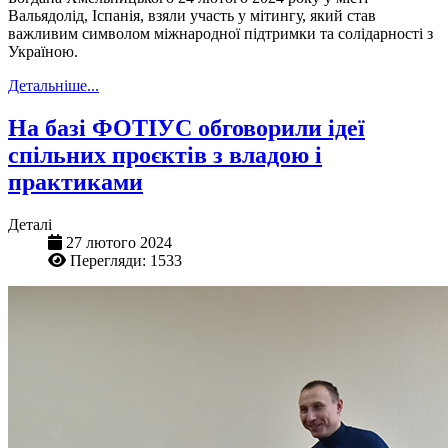
Вальядолід, Іспанія, взяли участь у мітингу, який став
важливим символом міжнародної підтримки та солідарності з
Україною.
Детальніше...
На базі ФОТІУС обговорили ідеї
спільних проєктів з владою і
практиками
Деталі
27 лютого 2024
Перегляди: 1533