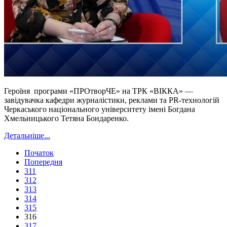
Героїня програми «ПРОтворЧЕ» на ТРК «ВІККА» —
завідувачка кафедри журналістики, реклами та PR-технологій
Черкаського національного університету імені Богдана
Хмельницького Тетяна Бондаренко.
Детальніше...
Початок
Попередня
311
312
313
314
315
316
317