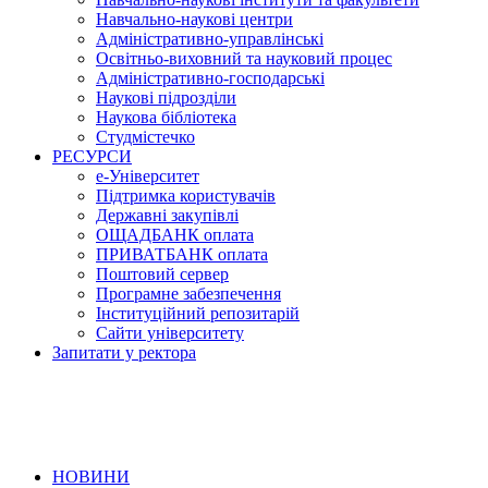
Навчально-наукові центри
Адміністративно-управлінські
Освітньо-виховний та науковий процес
Адміністративно-господарські
Наукові підрозділи
Наукова бібліотека
Студмістечко
РЕСУРСИ
е-Університет
Підтримка користувачів
Державні закупівлі
ОЩАДБАНК оплата
ПРИВАТБАНК оплата
Поштовий сервер
Програмне забезпечення
Інституційний репозитарій
Сайти університету
Запитати у ректора
НОВИНИ