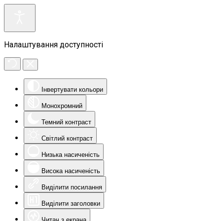
Налаштування доступності
Інвертувати кольори
Монохромний
Темний контраст
Світлий контраст
Низька насиченість
Висока насиченість
Виділити посилання
Виділити заголовки
Читач з екрана