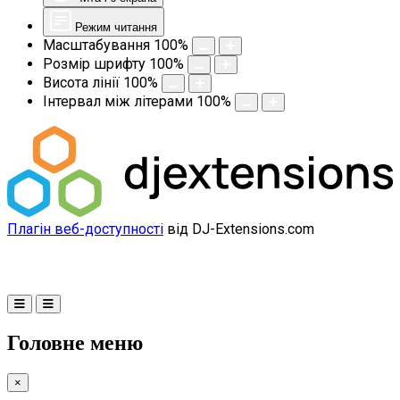
Режим читання
Масштабування
100
%
Розмір шрифту
100
%
Висота лінії
100
%
Інтервал між літерами
100
%
Плагін веб-доступності
від DJ-Extensions.com
Головне меню
×