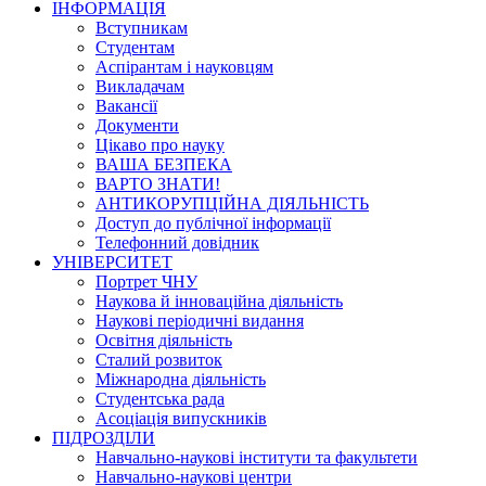
ІНФОРМАЦІЯ
Вступникам
Студентам
Аспірантам і науковцям
Викладачам
Вакансії
Документи
Цікаво про науку
ВАША БЕЗПЕКА
ВАРТО ЗНАТИ!
АНТИКОРУПЦІЙНА ДІЯЛЬНІСТЬ
Доступ до публічної інформації
Телефонний довідник
УНІВЕРСИТЕТ
Портрет ЧНУ
Наукова й інноваційна діяльність
Наукові періодичні видання
Освітня діяльність
Сталий розвиток
Міжнародна діяльність
Студентська рада
Асоціація випускників
ПІДРОЗДІЛИ
Навчально-наукові інститути та факультети
Навчально-наукові центри