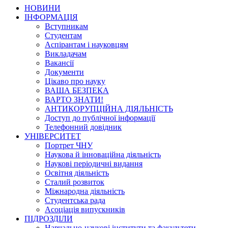
НОВИНИ
ІНФОРМАЦІЯ
Вступникам
Студентам
Аспірантам і науковцям
Викладачам
Вакансії
Документи
Цікаво про науку
ВАША БЕЗПЕКА
ВАРТО ЗНАТИ!
АНТИКОРУПЦІЙНА ДІЯЛЬНІСТЬ
Доступ до публічної інформації
Телефонний довідник
УНІВЕРСИТЕТ
Портрет ЧНУ
Наукова й інноваційна діяльність
Наукові періодичні видання
Освітня діяльність
Сталий розвиток
Міжнародна діяльність
Студентська рада
Асоціація випускників
ПІДРОЗДІЛИ
Навчально-наукові інститути та факультети