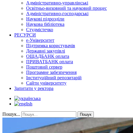
Адміністративно-управлінські
Освітньо-виховний та науковий процес
Адміністративно-господарські
Наукові підрозділи
Наукова бібліотека
Студмістечко
РЕСУРСИ
е-Університет
Підтримка користувачів
Державні закупівлі
ОЩАДБАНК оплата
ПРИВАТБАНК оплата
Поштовий сервер
Програмне забезпечення
Інституційний репозитарій
Сайти університету
Запитати у ректора
Пошук...
Пошук