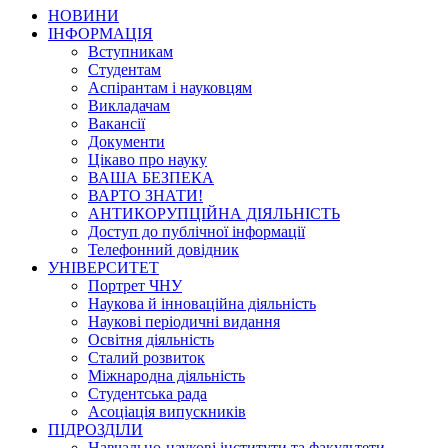
НОВИНИ
ІНФОРМАЦІЯ
Вступникам
Студентам
Аспірантам і науковцям
Викладачам
Вакансії
Документи
Цікаво про науку
ВАША БЕЗПЕКА
ВАРТО ЗНАТИ!
АНТИКОРУПЦІЙНА ДІЯЛЬНІСТЬ
Доступ до публічної інформації
Телефонний довідник
УНІВЕРСИТЕТ
Портрет ЧНУ
Наукова й інноваційна діяльність
Наукові періодичні видання
Освітня діяльність
Сталий розвиток
Міжнародна діяльність
Студентська рада
Асоціація випускників
ПІДРОЗДІЛИ
Навчально-наукові інститути та факультети