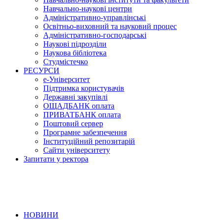
Навчально-наукові центри
Адміністративно-управлінські
Освітньо-виховний та науковий процес
Адміністративно-господарські
Наукові підрозділи
Наукова бібліотека
Студмістечко
РЕСУРСИ
е-Університет
Підтримка користувачів
Державні закупівлі
ОЩАДБАНК оплата
ПРИВАТБАНК оплата
Поштовий сервер
Програмне забезпечення
Інституційний репозитарій
Сайти університету
Запитати у ректора
НОВИНИ