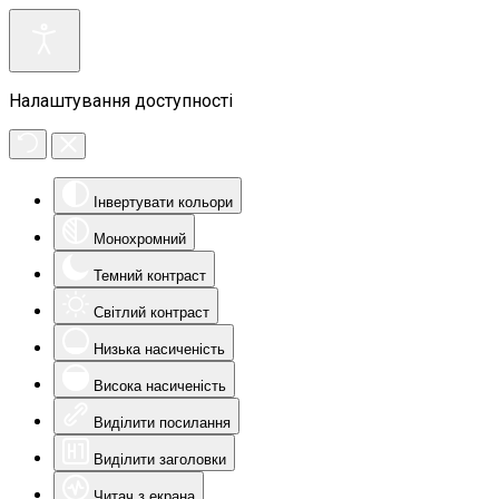
Налаштування доступності
Інвертувати кольори
Монохромний
Темний контраст
Світлий контраст
Низька насиченість
Висока насиченість
Виділити посилання
Виділити заголовки
Читач з екрана