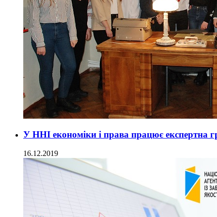
У ННІ економіки і права працює експертна г
16.12.2019