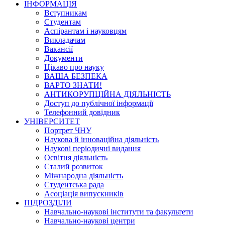
ІНФОРМАЦІЯ
Вступникам
Студентам
Аспірантам і науковцям
Викладачам
Вакансії
Документи
Цікаво про науку
ВАША БЕЗПЕКА
ВАРТО ЗНАТИ!
АНТИКОРУПЦІЙНА ДІЯЛЬНІСТЬ
Доступ до публічної інформації
Телефонний довідник
УНІВЕРСИТЕТ
Портрет ЧНУ
Наукова й інноваційна діяльність
Наукові періодичні видання
Освітня діяльність
Сталий розвиток
Міжнародна діяльність
Студентська рада
Асоціація випускників
ПІДРОЗДІЛИ
Навчально-наукові інститути та факультети
Навчально-наукові центри