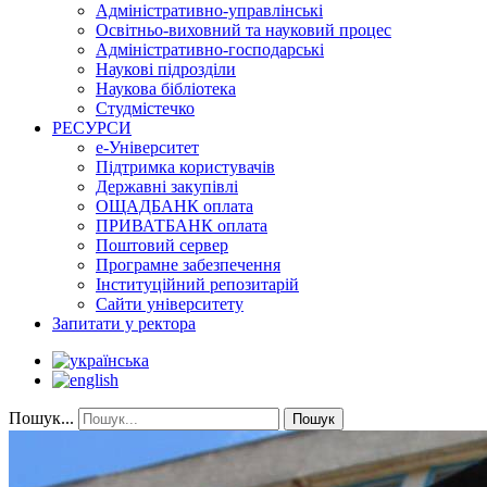
Адміністративно-управлінські
Освітньо-виховний та науковий процес
Адміністративно-господарські
Наукові підрозділи
Наукова бібліотека
Студмістечко
РЕСУРСИ
е-Університет
Підтримка користувачів
Державні закупівлі
ОЩАДБАНК оплата
ПРИВАТБАНК оплата
Поштовий сервер
Програмне забезпечення
Інституційний репозитарій
Сайти університету
Запитати у ректора
Пошук...
Пошук