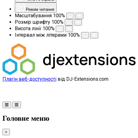
Режим читання
Масштабування
100
%
Розмір шрифту
100
%
Висота лінії
100
%
Інтервал між літерами
100
%
Плагін веб-доступності
від DJ-Extensions.com
Головне меню
×