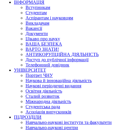
ІНФОРМАЦІЯ
Вступникам
Студентам
Аспірантам і науковцям
Викладачам
Вакансії
Документи
Цікаво про науку
ВАША БЕЗПЕКА
ВАРТО ЗНАТИ!
АНТИКОРУПЦІЙНА ДІЯЛЬНІСТЬ
Доступ до публічної інформації
Телефонний довідник
УНІВЕРСИТЕТ
Портрет ЧНУ
Наукова й інноваційна діяльність
Наукові періодичні видання
Освітня діяльність
Сталий розвиток
Міжнародна діяльність
Студентська рада
Асоціація випускників
ПІДРОЗДІЛИ
Навчально-наукові інститути та факультети
Навчально-наукові центри