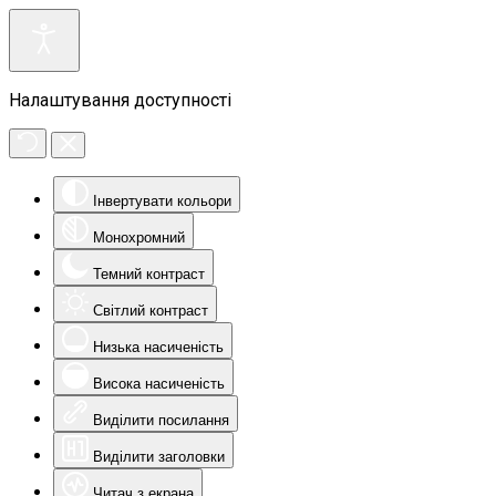
Налаштування доступності
Інвертувати кольори
Монохромний
Темний контраст
Світлий контраст
Низька насиченість
Висока насиченість
Виділити посилання
Виділити заголовки
Читач з екрана