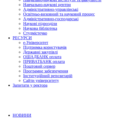
Навчально-наукові центри
Адміністративно-управлінські
Освітньо-виховний та науковий процес
Адміністративно-господарські
Наукові підрозділи
Наукова бібліотека
Студмістечко
РЕСУРСИ
е-Університет
Підтримка користувачів
Державні закупівлі
ОЩАДБАНК оплата
ПРИВАТБАНК оплата
Поштовий сервер
Програмне забезпечення
Інституційний репозитарій
Сайти університету
Запитати у ректора
НОВИНИ