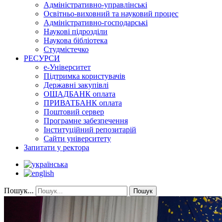
Адміністративно-управлінські
Освітньо-виховний та науковий процес
Адміністративно-господарські
Наукові підрозділи
Наукова бібліотека
Студмістечко
РЕСУРСИ
е-Університет
Підтримка користувачів
Державні закупівлі
ОЩАДБАНК оплата
ПРИВАТБАНК оплата
Поштовий сервер
Програмне забезпечення
Інституційний репозитарій
Сайти університету
Запитати у ректора
Пошук...
Пошук