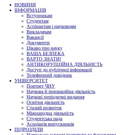
НОВИНИ
ІНФОРМАЦІЯ
Вступникам
Студентам
Аспірантам і науковцям
Викладачам
Вакансії
Документи
Цікаво про науку
ВАША БЕЗПЕКА
ВАРТО ЗНАТИ!
АНТИКОРУПЦІЙНА ДІЯЛЬНІСТЬ
Доступ до публічної інформації
Телефонний довідник
УНІВЕРСИТЕТ
Портрет ЧНУ
Наукова й інноваційна діяльність
Наукові періодичні видання
Освітня діяльність
Сталий розвиток
Міжнародна діяльність
Студентська рада
Асоціація випускників
ПІДРОЗДІЛИ
Навчально-наукові інститути та факультети