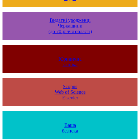
Видатні уродженці
Черкащини
(до 70-річчя області)
Юридична
клініка
Scopus
Web of Science
Elsevier
Ваша
безпека