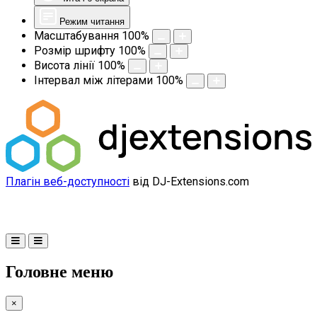
Режим читання
Масштабування
100
%
Розмір шрифту
100
%
Висота лінії
100
%
Інтервал між літерами
100
%
Плагін веб-доступності
від DJ-Extensions.com
Головне меню
×